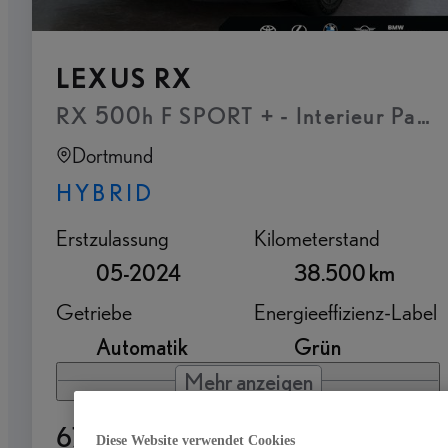
LEXUS RX
RX 500h F SPORT + - Interieur Paket
Dortmund
HYBRID
Erstzulassung
Kilometerstand
05-2024
38.500 km
Getriebe
Energieeffizienz-Label
Automatik
Grün
Mehr anzeigen
67.770 €
Diese Website verwendet Cookies