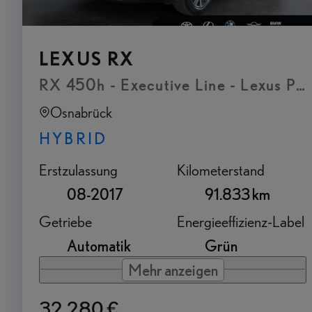
LEXUS RX
RX 450h - Executive Line - Lexus Pr
Osnabrück
HYBRID
Erstzulassung
Kilometerstand
08-2017
91.833 km
Getriebe
Energieeffizienz-Label
Automatik
Grün
Mehr anzeigen
32.280 €