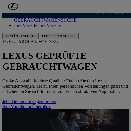
Zum Hauptinhalt springen
(Eingabetaste drücken)
Händler finden
GEBRAUCHTWAGENSUCHE
GEBRAUCHTWAGENSUCHE
Ihre Vorteile
Ihre Vorteile
nach links scrollen
nach rechts scrollen
FÜHLT SICH AN WIE NEU
LEXUS GEPRÜFTE
GEBRAUCHTWAGEN
Große Auswahl, höchste Qualität: Finden Sie den Lexus
Gebrauchtwagen, der zu Ihren persönlichen Vorstellungen passt und
entscheiden Sie sich für eines von vielen attraktiven Angeboten.
Jetzt Gebrauchtwagen finden
Ihre Vorteile im Überblick