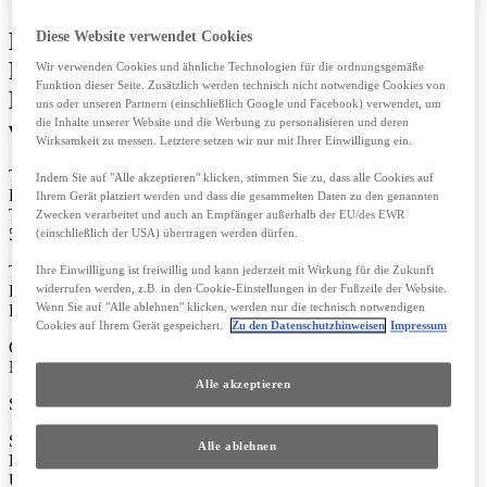
Kontakt für Finanzdienstleistungen für
Diese Website verwendet Cookies
Privatkunden und Finanzierung für
Wir verwenden Cookies und ähnliche Technologien für die ordnungsgemäße
Funktion dieser Seite. Zusätzlich werden technisch nicht notwendige Cookies von
Businesskunden auf der Website
uns oder unseren Partnern (einschließlich Google und Facebook) verwendet, um
www.lexus.de
die Inhalte unserer Website und die Werbung zu personalisieren und deren
Wirksamkeit zu messen. Letztere setzen wir nur mit Ihrer Einwilligung ein.
Toyota Kreditbank GmbH
Indem Sie auf "Alle akzeptieren" klicken, stimmen Sie zu, dass alle Cookies auf
Lexus Financial Services
Ihrem Gerät platziert werden und dass die gesammelten Daten zu den genannten
Toyota-Allee 5
Zwecken verarbeitet und auch an Empfänger außerhalb der EU/des EWR
50858 Köln
(einschließlich der USA) übertragen werden dürfen.
Tel: 02234-102-10
Ihre Einwilligung ist freiwillig und kann jederzeit mit Wirkung für die Zukunft
Fax: 02234-102-70
widerrufen werden, z.B. in den Cookie-Einstellungen in der Fußzeile der Website.
Wenn Sie auf "Alle ablehnen" klicken, werden nur die technisch notwendigen
E-Mail: lfs.service@lexus.de
Cookies auf Ihrem Gerät gespeichert.
Zu den Datenschutzhinweisen
Impressum
Geschäftsführung: Christian Ruben, George Juganar, Axel
Nordieker
Alle akzeptieren
Stellvertretende Geschäftsführung: Holger Jeromin
Sitz der Gesellschaft: Köln
Alle ablehnen
Handelsregister: Amtsgericht Köln, HRB 18068
USTID: DE 811425043