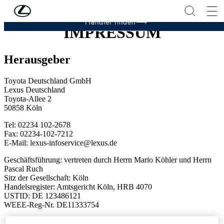
Zum Hauptinhalt springen
(Eingabetaste drücken)
Händler finden
IMPRESSUM
Herausgeber
Toyota Deutschland GmbH
Lexus Deutschland
Toyota-Allee 2
50858 Köln
Tel: 02234 102-2678
Fax: 02234-102-7212
E-Mail: lexus-infoservice@lexus.de
Geschäftsführung: vertreten durch Herrn Mario Köhler und Herrn
Pascal Ruch
Sitz der Gesellschaft: Köln
Handelsregister: Amtsgericht Köln, HRB 4070
USTID: DE 123486121
WEEE-Reg-Nr. DE11333754