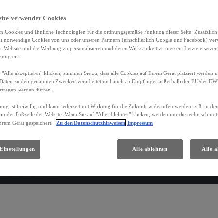
site verwendet Cookies
n Cookies und ähnliche Technologien für die ordnungsgemäße Funktion dieser Seite. Zusätzlic
ht notwendige Cookies von uns oder unseren Partnern (einschließlich Google und Facebook) ver
er Website und die Werbung zu personalisieren und deren Wirksamkeit zu messen. Letztere setzen
igung ein.
 "Alle akzeptieren" klicken, stimmen Sie zu, dass alle Cookies auf Ihrem Gerät platziert werden u
Daten zu den genannten Zwecken verarbeitet und auch an Empfänger außerhalb der EU/des EWR 
rtragen werden dürfen.
gung ist freiwillig und kann jederzeit mit Wirkung für die Zukunft widerrufen werden, z.B. in de
 in der Fußzeile der Website. Wenn Sie auf "Alle ablehnen" klicken, werden nur die technisch n
hrem Gerät gespeichert.
Zu den Datenschutzhinweisen
Impressum
Einstellungen
Alle ablehnen
Alle a
RZ​
NX
RX