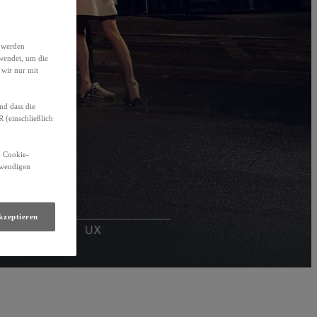
h werden
wendet, um die
 wir nur mit
nd dass die
(einschließlich
n Cookie-
otwendigen
kzeptieren
UX
LM​