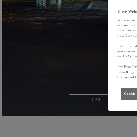
Diese Web
Wir verwende
technisch nic
Inhalte unser
Ihrer Einwill
Indem Sie auf
gesammelten 
der USA) übe
Ihre Einwilli
Einstellungen
Cookies auf I
Cookie-
LBX