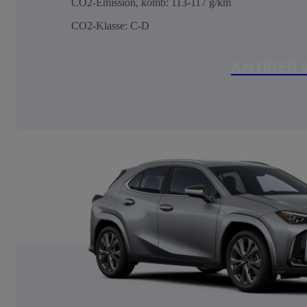
CO2-Emission, komb: 113-117 g/km
CO2-Klasse: C-D
ANTRIEB