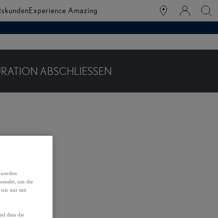
tskunden
Experience Amazing
RATION ABSCHLIESSEN
h werden
wendet, um die
 wir nur mit
nd dass die