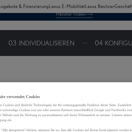
ngebote & Finanzierung
Lexus E-Mobilität
Lexus Besitzer
Geschäf
Händler finden
03
INDIVIDUALISIEREN
04
KONFIGU
site verwendet Cookies
n Cookies und ähnliche Technologien für die ordnungsgemäße Funktion dieser Seite. Zusätzlic
ht notwendige Cookies von uns oder unseren Partnern (einschließlich Google und Facebook) ver
er Website und die Werbung zu personalisieren und deren Wirksamkeit zu messen. Letztere setzen
igung ein.
 "Alle akzeptieren" klicken, stimmen Sie zu, dass alle Cookies auf Ihrem Gerät platziert werden u