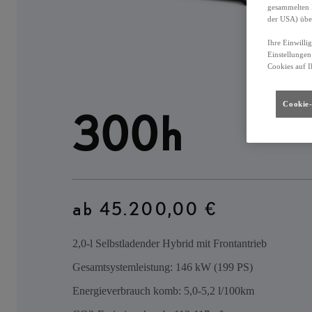
gesammelten 
der USA) übe
Ihre Einwilli
Einstellungen
Cookies auf I
Cookie-
300h
ab 45.200,00 €
2,0-l Selbstladender Hybrid mit Frontantrieb
Gesamtsystemleistung: 146 kW (199 PS)
Energieverbrauch komb: 5,0-5,2 l/100km