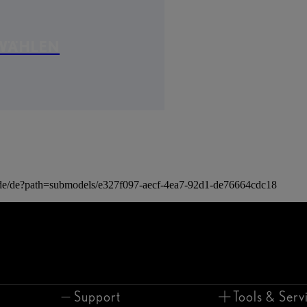
 WÄHLEN
de/de?path=submodels/e327f097-aecf-4ea7-92d1-de76664cdc18
Support
Tools & Serv