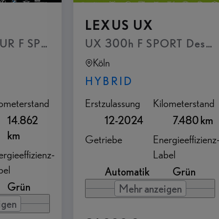
LEXUS UX
ssistent mit Rückraum-Assistent
ieur Paket Plug-In
UX 300h F SPORT Desig
UX 300h E-FOUR F SPOR
Köln
HYBRID
lometerstand
Erstzulassung
Kilometerstand
14.862
12-2024
7.480 km
km
Getriebe
Energieeffizienz
rgieeffizienz-
Label
bel
Automatik
Grün
Grün
Mehr anzeigen
igen