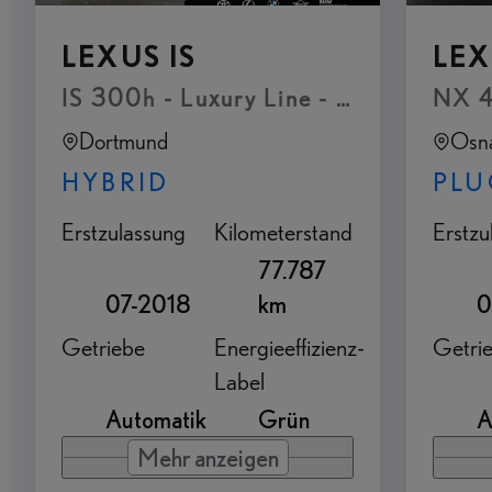
LEXUS IS
LEX
IS 300h - Luxury Line - Glas-Schiebe
NX 4
Dortmund
Osn
HYBRID
PLU
Erstzulassung
Kilometerstand
Erstzu
77.787
07-2018
km
0
Getriebe
Energieeffizienz-
Getri
Label
Automatik
Grün
A
Mehr anzeigen