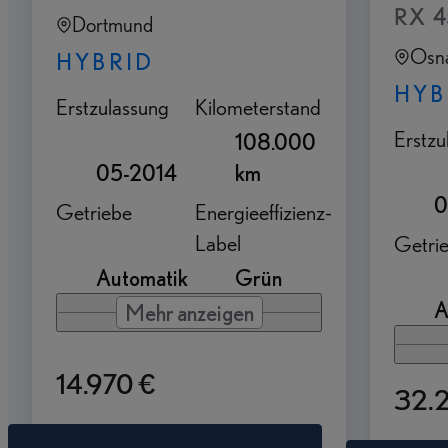
RX 4
Dortmund
Osn
HYBRID
HYB
Erstzulassung
Kilometerstand
Erstzu
108.000
05-2014
km
0
Getriebe
Energieeffizienz-
Label
Getri
Automatik
Grün
A
Mehr anzeigen
14.970 €
32.