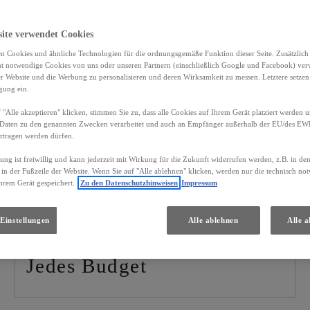
site verwendet Cookies
n Cookies und ähnliche Technologien für die ordnungsgemäße Funktion dieser Seite. Zusätzlic
ht notwendige Cookies von uns oder unseren Partnern (einschließlich Google und Facebook) ver
er Website und die Werbung zu personalisieren und deren Wirksamkeit zu messen. Letztere setzen
igung ein.
 "Alle akzeptieren" klicken, stimmen Sie zu, dass alle Cookies auf Ihrem Gerät platziert werden u
Daten zu den genannten Zwecken verarbeitet und auch an Empfänger außerhalb der EU/des EWR 
bare Lexus Gebrauc
rtragen werden dürfen.
gung ist freiwillig und kann jederzeit mit Wirkung für die Zukunft widerrufen werden, z.B. in de
 in der Fußzeile der Website. Wenn Sie auf "Alle ablehnen" klicken, werden nur die technisch n
hrem Gerät gespeichert.
Zu den Datenschutzhinweisen
Impressum
PREIS
Einstellungen
Alle ablehnen
Alle a
Jedes Budget