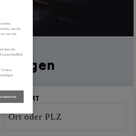
h werden
wendet, um die
 wir nur mit
nd dass die
(einschließlich
htwagen
n Cookie-
otwendigen
STANDORT
kzeptieren
Ort oder PLZ