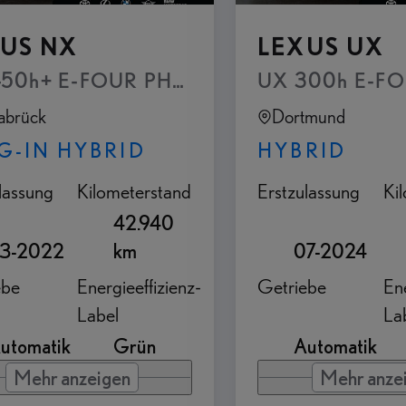
US NX
LEXUS UX
-Hebedach, elektrisch betätigt Totwinkel-A
50h+ E-FOUR PHEV - Executive Paket Inter
abrück
Dortmund
G-IN HYBRID
HYBRID
lassung
Kilometerstand
Erstzulassung
Ki
42.940
3-2022
km
07-2024
ebe
Energieeffizienz-
Getriebe
Ene
Label
La
utomatik
Grün
Automatik
Mehr anzeigen
Mehr anze