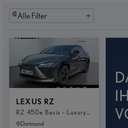
Alle Filter
D
I
LEXUS RZ
V
RZ 450e Basis - Luxury Paket & Pan
Dortmund