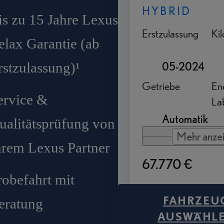
HYBRID
is zu 15 Jahre Lexus
Erstzulassung
Ki
elax Garantie (ab
rstzulassung)¹
05-2024
Getriebe
Ene
ervice &
La
Automatik
ualitätsprüfung von
Mehr anze
hrem Lexus Partner
67.770 €
robefahrt mit
FAHRZEU
eratung
AUSWÄHL