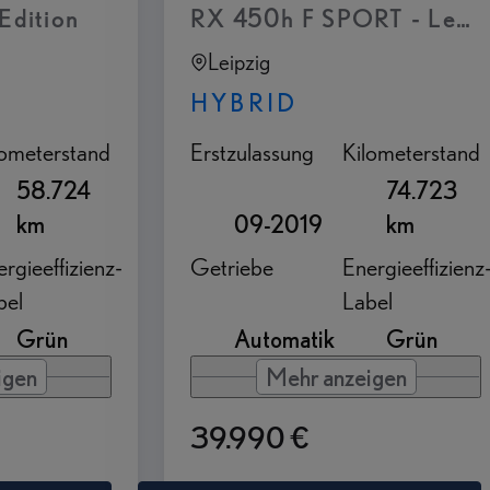
gationssystem Assistenz Paket Panoramagla
Edition
RX 450h F SPORT - Lexus 
Leipzig
HYBRID
lometerstand
Erstzulassung
Kilometerstand
58.724
74.723
km
09-2019
km
rgieeffizienz-
Getriebe
Energieeffizienz
bel
Label
Grün
Automatik
Grün
igen
Mehr anzeigen
39.990 €