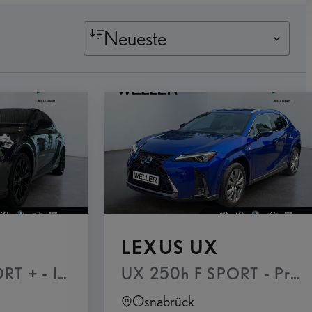
Neueste
LEXUS UX
 + - Interieur Paket Panoramaglasdach, el
UX 250h F SPORT - Prem
Osnabrück