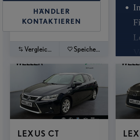
I
HÄNDLER
KONTAKTIEREN
F
L
Vergleichen
Speichern
V
I
M
1
U
LEXUS CT
LEX