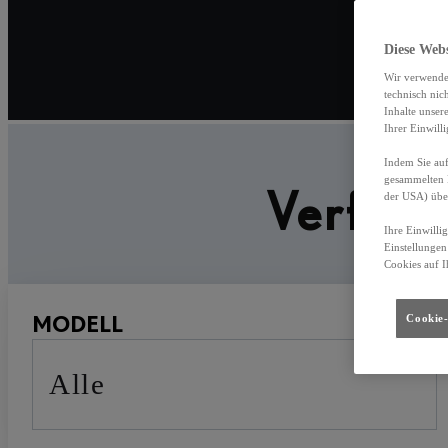
Diese Web
Wir verwende
technisch nic
Inhalte unser
Ihrer Einwill
Indem Sie auf
gesammelten 
Verfüg
der USA) übe
Ihre Einwilli
Einstellungen
Cookies auf I
MODELL
Cookie-
Alle