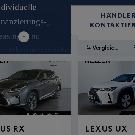
ndividuelle
HÄNDLE
inanzierungs-,
KONTAKTIE
easing- und
Vergleichen
ersicherungsangebote
nzahlungnahme aller
arken²
0 Tage
mtauschrecht³
US RX
LEXUS UX