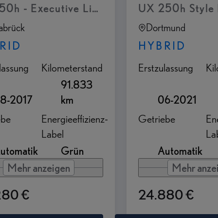
50h - Executive Line - Lexus Premium Navi
UX 250h Style 
abrück
Dortmund
RID
HYBRID
lassung
Kilometerstand
Erstzulassung
Ki
91.833
8-2017
km
06-2021
ebe
Energieeffizienz-
Getriebe
Ene
Label
La
utomatik
Grün
Automatik
Mehr anzeigen
Mehr anze
280 €
24.880 €