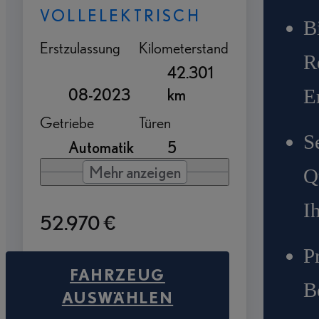
VOLLELEKTRISCH
B
Erstzulassung
Kilometerstand
R
42.301
E
08-2023
km
Getriebe
Türen
S
Automatik
5
Mehr anzeigen
Q
I
52.970 €
P
FAHRZEUG
B
AUSWÄHLEN