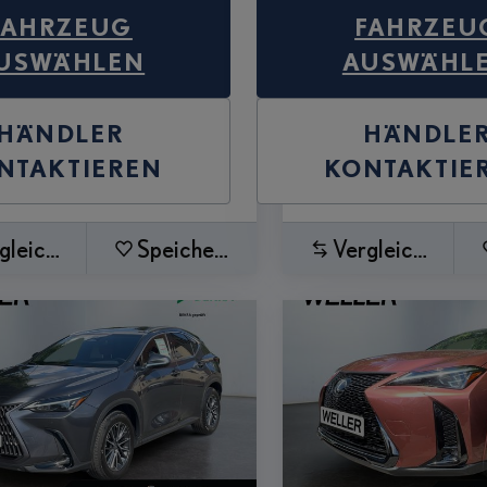
FAHRZEUG
FAHRZEU
USWÄHLEN
AUSWÄHL
HÄNDLER
HÄNDLE
NTAKTIEREN
KONTAKTIE
gleichen
Speichern
Vergleichen