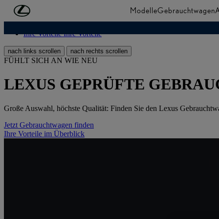
Zum Hauptinhalt springen
(Eingabetaste drücken)
Modelle
Gebrauchtwagen
A
GEBRAUCHTWAGENSUCHE
GEBRAUCHTWAGENSU
Ihre Vorteile
Ihre Vorteile
nach links scrollen
nach rechts scrollen
FÜHLT SICH AN WIE NEU
LEXUS GEPRÜFTE GEBRA
Große Auswahl, höchste Qualität: Finden Sie den Lexus Gebrauchtwage
Jetzt Gebrauchtwagen finden
Ihre Vorteile im Überblick