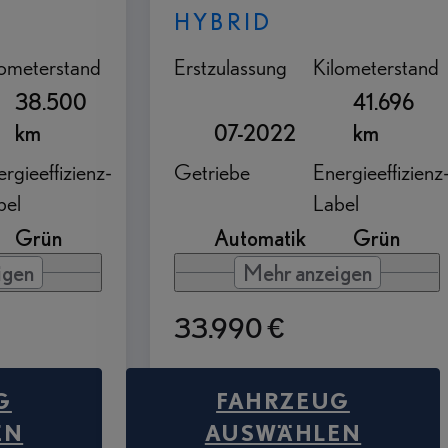
HYBRID
lometerstand
Erstzulassung
Kilometerstand
38.500
41.696
km
07-2022
km
rgieeffizienz-
Getriebe
Energieeffizienz
bel
Label
Grün
Automatik
Grün
igen
Mehr anzeigen
33.990 €
G
FAHRZEUG
EN
AUSWÄHLEN