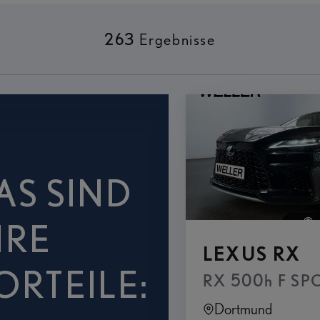
263
Ergebnisse
AS SIND
HRE
LEXUS RX
ORTEILE:
orama-Glasdach
RX 500h F SPORT
Dortmund