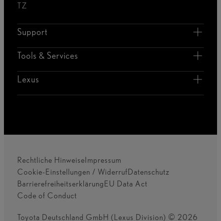
TZ
Support
Tools & Services
Lexus
Rechtliche Hinweise
Impressum
Cookie-Einstellungen / Widerruf
Datenschutz
Barrierefreiheitserklärung
EU Data Act
Code of Conduct
Toyota Deutschland GmbH (Lexus Division) © 2026