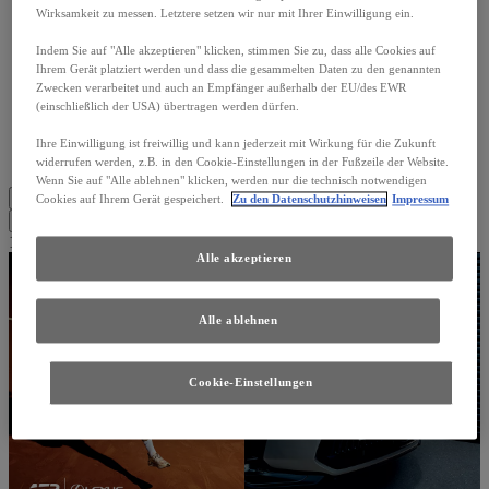
A-Z
Wirksamkeit zu messen. Letztere setzen wir nur mit Ihrer Einwilligung ein.
Z-A
Älteste
Indem Sie auf "Alle akzeptieren" klicken, stimmen Sie zu, dass alle Cookies auf
Ihrem Gerät platziert werden und dass die gesammelten Daten zu den genannten
Neuestes
Zwecken verarbeitet und auch an Empfänger außerhalb der EU/des EWR
(einschließlich der USA) übertragen werden dürfen.
Filter
Löschen
Filter
Ihre Einwilligung ist freiwillig und kann jederzeit mit Wirkung für die Zukunft
Löschen
Zeige Ergebnisse
widerrufen werden, z.B. in den Cookie-Einstellungen in der Fußzeile der Website.
Wenn Sie auf "Alle ablehnen" klicken, werden nur die technisch notwendigen
Alles löschen
Cookies auf Ihrem Gerät gespeichert.
Zu den Datenschutzhinweisen
Impressum
Alles löschen
Zeige Ergebnisse
11 Ergebnisse gefunden
Alle akzeptieren
Alle ablehnen
Cookie-Einstellungen