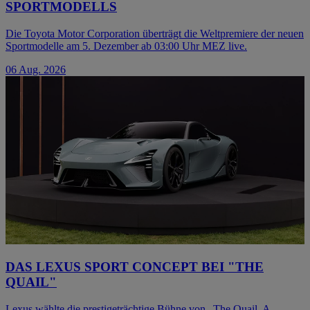
SPORTMODELLS
Die Toyota Motor Corporation überträgt die Weltpremiere der neuen
Sportmodelle am 5. Dezember ab 03:00 Uhr MEZ live.
06 Aug. 2026
DAS LEXUS SPORT CONCEPT BEI "THE
QUAIL"
Lexus wählte die prestigeträchtige Bühne von „The Quail, A