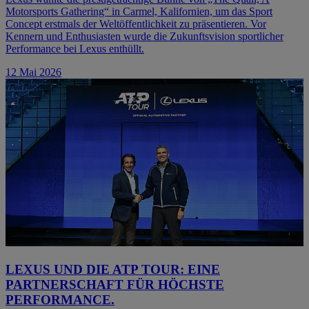
Motorsports Gathering“ in Carmel, Kalifornien, um das Sport
Concept erstmals der Weltöffentlichkeit zu präsentieren. Vor
Kennern und Enthusiasten wurde die Zukunftsvision sportlicher
Performance bei Lexus enthüllt.
12 Mai 2026
LEXUS UND DIE ATP TOUR: EINE
PARTNERSCHAFT FÜR HÖCHSTE
PERFORMANCE.