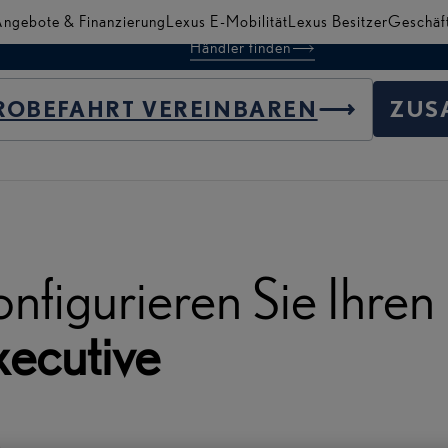
ngebote & Finanzierung
Lexus E-Mobilität
Lexus Besitzer
Geschäf
Händler finden
ationen und Highlights
ROBEFAHRT VEREINBAREN
ZUS
 ZUR
ATION
nfigurieren Sie Ihre
xecutive