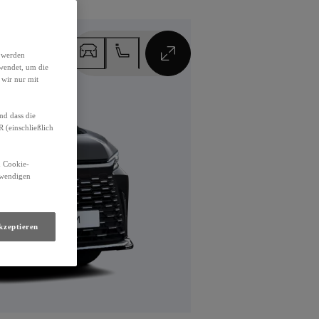
h werden
VOLLBILDMODUS
wendet, um die
 wir nur mit
nd dass die
(einschließlich
n Cookie-
otwendigen
kzeptieren