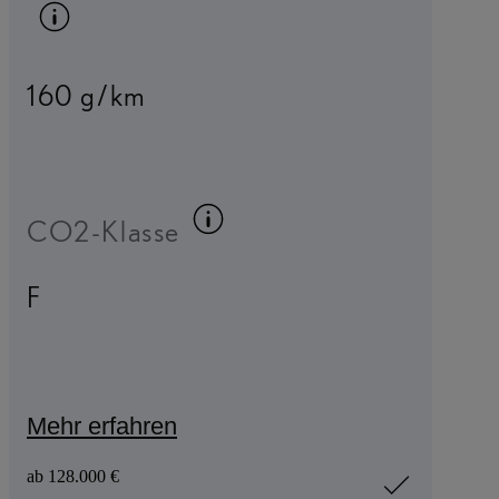
Kraftstoffinfo umschalten
160 g/km
Kraftstoffinfo umscha
CO2-Klasse
F
Mehr erfahren
R 360°
ab 128.000 €