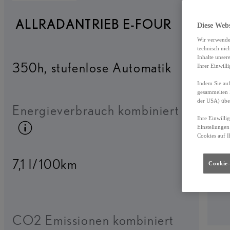
ALLRADANTRIEB E-FOUR
Diese Web
Wir verwende
technisch nic
Inhalte unser
350h
,
stufenlose Automatik
Ihrer Einwill
Indem Sie auf
gesammelten 
der USA) übe
Energieverbrauch kombiniert
Ihre Einwilli
Kraftstoffinfo umschalten
Einstellungen
Cookies auf I
7,1 l/100km
Cookie-
CO2 Emissionen kombiniert