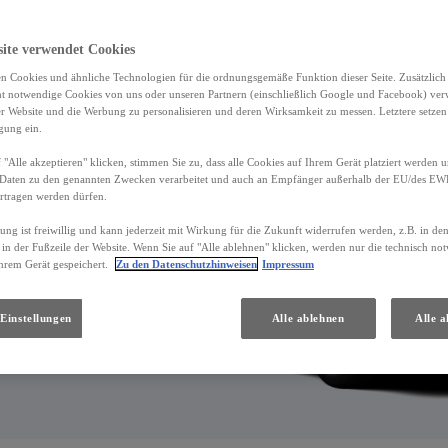
site verwendet Cookies
n Cookies und ähnliche Technologien für die ordnungsgemäße Funktion dieser Seite. Zusätzlic
ht notwendige Cookies von uns oder unseren Partnern (einschließlich Google und Facebook) ver
er Website und die Werbung zu personalisieren und deren Wirksamkeit zu messen. Letztere setzen
igung ein.
 "Alle akzeptieren" klicken, stimmen Sie zu, dass alle Cookies auf Ihrem Gerät platziert werden u
Daten zu den genannten Zwecken verarbeitet und auch an Empfänger außerhalb der EU/des EWR 
rtragen werden dürfen.
gung ist freiwillig und kann jederzeit mit Wirkung für die Zukunft widerrufen werden, z.B. in de
 in der Fußzeile der Website. Wenn Sie auf "Alle ablehnen" klicken, werden nur die technisch n
hrem Gerät gespeichert.
Zu den Datenschutzhinweisen
Impressum
Einstellungen
Alle ablehnen
Alle a