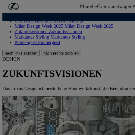
Zum Hauptinhalt springen
(Eingabetaste drücken)
Modelle
Gebrauchtwagen
A
ÜBERSICHT
ÜBERSICHT
F SPORT Design
F SPORT Design
Milan Design Week 2025
Milan Design Week 2025
Zukunftsvisionen
Zukunftsvisionen
Markantes Styling
Markantes Styling
Pioniergeist
Pioniergeist
nach links scrollen
nach rechts scrollen
DESIGN
ZUKUNFTSVISIONEN
Das Lexus Design ist meisterliche Handwerkskunst, die Beeindrucken