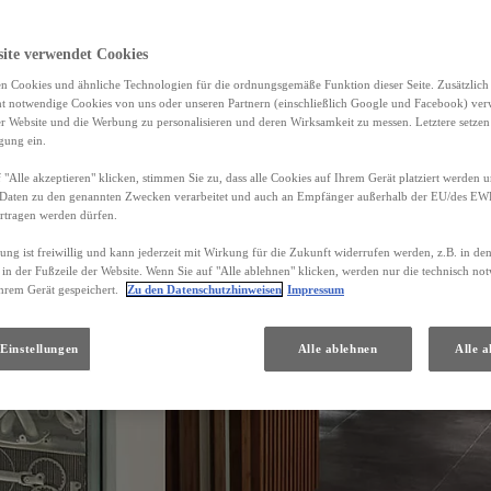
site verwendet Cookies
n Cookies und ähnliche Technologien für die ordnungsgemäße Funktion dieser Seite. Zusätzlic
ht notwendige Cookies von uns oder unseren Partnern (einschließlich Google und Facebook) ver
er Website und die Werbung zu personalisieren und deren Wirksamkeit zu messen. Letztere setzen
igung ein.
 "Alle akzeptieren" klicken, stimmen Sie zu, dass alle Cookies auf Ihrem Gerät platziert werden u
Daten zu den genannten Zwecken verarbeitet und auch an Empfänger außerhalb der EU/des EWR 
rtragen werden dürfen.
gung ist freiwillig und kann jederzeit mit Wirkung für die Zukunft widerrufen werden, z.B. in de
 in der Fußzeile der Website. Wenn Sie auf "Alle ablehnen" klicken, werden nur die technisch n
hrem Gerät gespeichert.
Zu den Datenschutzhinweisen
Impressum
Einstellungen
Alle ablehnen
Alle a