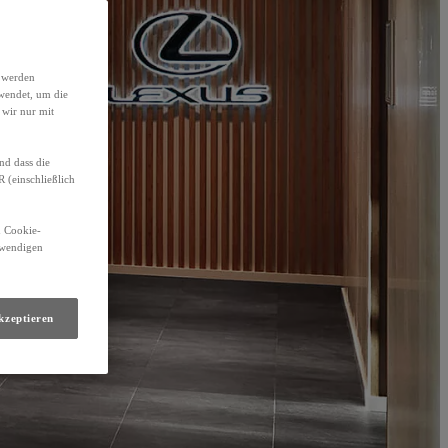
h werden
wendet, um die
 wir nur mit
nd dass die
(einschließlich
n Cookie-
otwendigen
kzeptieren