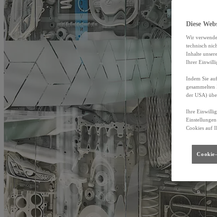
Diese Web
Wir verwende
technisch nic
Inhalte unser
Ihrer Einwill
Indem Sie auf
gesammelten 
der USA) übe
Ihre Einwilli
Einstellungen
Cookies auf I
Cookie-