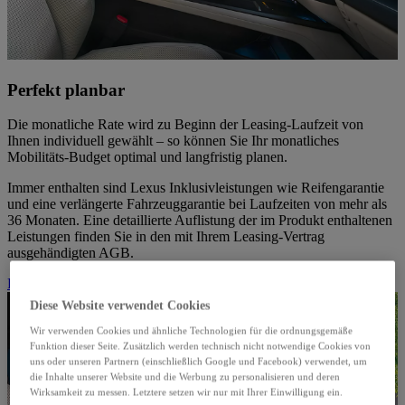
Perfekt planbar
Die monatliche Rate wird zu Beginn der Leasing-Laufzeit von
Ihnen individuell gewählt – so können Sie Ihr monatliches
Mobilitäts-Budget optimal und langfristig planen.
Immer enthalten sind Lexus Inklusivleistungen wie Reifengarantie
und eine verlängerte Fahrzeuggarantie bei Laufzeiten von mehr als
36 Monaten. Eine detaillierte Auflistung der im Produkt enthaltenen
Leistungen finden Sie in den mit Ihrem Leasing-Vertrag
ausgehändigten AGB.
Privatkundenangebote
Diese Website verwendet Cookies
Wir verwenden Cookies und ähnliche Technologien für die ordnungsgemäße
Funktion dieser Seite. Zusätzlich werden technisch nicht notwendige Cookies von
uns oder unseren Partnern (einschließlich Google und Facebook) verwendet, um
die Inhalte unserer Website und die Werbung zu personalisieren und deren
Wirksamkeit zu messen. Letztere setzen wir nur mit Ihrer Einwilligung ein.