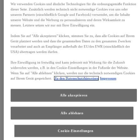
Wir verwenden Cookies und ähnliche Technologien für die ordnungsgemäße Funktion
dieser Seite. Zusätzlich werden technisch nicht notwendige Cookies von uns oder
unseren Partnern (einschließlich Google und Facebook) verwendet, um die Inhalte
unserer Website und die Werbung zu personalisieren und deren Wirksamkeit zu
DER NEUE LBX
messen. Letztere setzen wir nur mit Ihrer Einwilligung ein.
So individuell wie das Leben. Mit seinen vier Atmospheres
Indem Sie auf "Alle akzeptieren" klicken, stimmen Sie zu, dass alle Cookies auf Ihrem
passt er sich perfekt an Ihre Wünsche an.
Gerät platziert werden und dass die gesammelten Daten zu den genannten Zwecken
verarbeitet und auch an Empfänger außerhalb der EU/des EWR (einschließlich der
LBX entdecken
USA) übertragen werden dürfen.
Ihre Einwilligung ist freiwillig und kann jederzeit mit Wirkung für die Zukunft
widerrufen werden, z.B. in den Cookie-Einstellungen in der Fußzeile der Website.
Wenn Sie auf "Alle ablehnen" klicken, werden nur die technisch notwendigen Cookies
auf Ihrem Gerät gespeichert.
Zu den Datenschutzhinweisen
Impressum
Alle akzeptieren
Alle ablehnen
Cookie-Einstellungen
AKTUELLE LEASING-ANGEBOTE