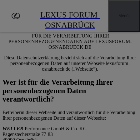
Zum Hauptinhalt springen
(Eingabetaste drücken)
LEXUS FORUM 
Menü
:
Datenschutzerklärung
OSNABRÜCK
FÜR DIE VERARBEITUNG IHRER
PERSONENBEZOGENENDATEN AUF LEXUSFORUM-
OSNABRUECK.DE
Diese Datenschutzerklärung bezieht sich auf die Verarbeitung Ihrer
personenbezogenen Daten auf unserer Webseite lexusforum-
osnabrueck.de („Webseite“).
Wer ist für die Verarbeitung Ihrer
personenbezogenen Daten
verantwortlich?
Betreiberin dieser Webseite und verantwortlich für die Verarbeitung
Ihrer personenbezogenen Daten auf dieser Webseite:
WELLER
Performance GmbH & Co. KG
Pagenstecherstraße 77-83
49090 Osnabrück