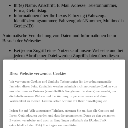
Ihr(e) Name, Anschrift, E-Mail-Adresse, Telefonnummer,
Firma, Geburtstag.
Informationen über Ihr Lexus Fahrzeug (Fahrzeug-
Identifizierungsnummer, Fahrzeugbrief-Nummer, Multimedia
Geräte-ID).
Automatische Verarbeitung von Daten und Informationen beim
Besuch der Webseite:
Bei jedem Zugriff eines Nutzers auf unsere Webseite und bei
jedem Abruf einer Datei werden Zugriffsdaten über diesen
Vorgang in einer Protokolldatei auf dem Server gespeichert.
Üblicherweise handelt es sich um folgende Informationen, die
bei jedem Aufruf einer Internetseite anfallen:
Diese Website verwendet Cookies
Dateiname der aufgerufenen Seite oder Datei bzw. die im
Rahmen von Eingaben übergebenen Informationen (z. B.
Wir verwenden Cookies und ähnliche Technologien für die ordnungsgemäße
Queryparameter in der URL)
Funktion dieser Seite. Zusätzlich werden technisch nicht notwendige Cookies von
Dateiname der Seite, von der aus die aktuelle Seite oder Datei
uns oder unseren Partnern (einschließlich Google und Facebook) verwendet, um
die Inhalte unserer Website und die Werbung zu personalisieren und deren
angefordert wurde
Wirksamkeit zu messen. Letztere setzen wir nur mit Ihrer Einwilligung ein.
Datum, Uhrzeit und Dauer der Anforderung
Typ und Betriebssystem des verwendeten Webbrowsers
Indem Sie auf "Alle akzeptieren" klicken, stimmen Sie zu, dass alle Cookies auf
IP-Adresse des Clients und ggf. dessen Domainnamen bzw.
Ihrem Gerät platziert werden und dass die gesammelten Daten zu den genannten
der Name des Internet-Service-Providers
Zwecken verarbeitet und auch an Empfänger außerhalb der EU/des EWR
(einschließlich der USA) übertragen werden dürfen.