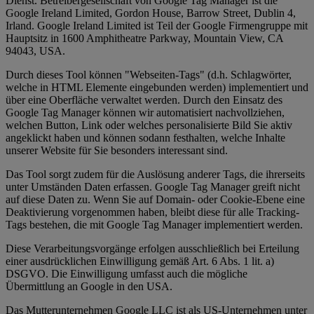
Dienst. Betreibergesellschaft von Google Tag Manager ist die
Google Ireland Limited, Gordon House, Barrow Street, Dublin 4,
Irland. Google Ireland Limited ist Teil der Google Firmengruppe mit
Hauptsitz in 1600 Amphitheatre Parkway, Mountain View, CA
94043, USA.
Durch dieses Tool können "Webseiten-Tags" (d.h. Schlagwörter,
welche in HTML Elemente eingebunden werden) implementiert und
über eine Oberfläche verwaltet werden. Durch den Einsatz des
Google Tag Manager können wir automatisiert nachvollziehen,
welchen Button, Link oder welches personalisierte Bild Sie aktiv
angeklickt haben und können sodann festhalten, welche Inhalte
unserer Website für Sie besonders interessant sind.
Das Tool sorgt zudem für die Auslösung anderer Tags, die ihrerseits
unter Umständen Daten erfassen. Google Tag Manager greift nicht
auf diese Daten zu. Wenn Sie auf Domain- oder Cookie-Ebene eine
Deaktivierung vorgenommen haben, bleibt diese für alle Tracking-
Tags bestehen, die mit Google Tag Manager implementiert werden.
Diese Verarbeitungsvorgänge erfolgen ausschließlich bei Erteilung
einer ausdrücklichen Einwilligung gemäß Art. 6 Abs. 1 lit. a)
DSGVO. Die Einwilligung umfasst auch die mögliche
Übermittlung an Google in den USA.
Das Mutterunternehmen Google LLC ist als US-Unternehmen unter