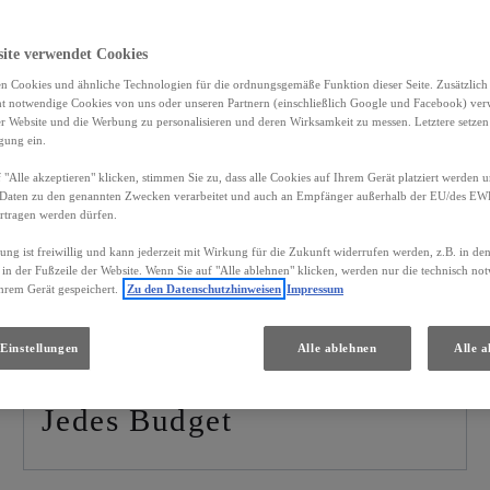
site verwendet Cookies
n Cookies und ähnliche Technologien für die ordnungsgemäße Funktion dieser Seite. Zusätzlic
ht notwendige Cookies von uns oder unseren Partnern (einschließlich Google und Facebook) ver
er Website und die Werbung zu personalisieren und deren Wirksamkeit zu messen. Letztere setzen
igung ein.
 "Alle akzeptieren" klicken, stimmen Sie zu, dass alle Cookies auf Ihrem Gerät platziert werden u
Daten zu den genannten Zwecken verarbeitet und auch an Empfänger außerhalb der EU/des EWR 
bare Lexus Gebrauc
rtragen werden dürfen.
gung ist freiwillig und kann jederzeit mit Wirkung für die Zukunft widerrufen werden, z.B. in de
 in der Fußzeile der Website. Wenn Sie auf "Alle ablehnen" klicken, werden nur die technisch n
hrem Gerät gespeichert.
Zu den Datenschutzhinweisen
Impressum
PREIS
Einstellungen
Alle ablehnen
Alle a
Jedes Budget