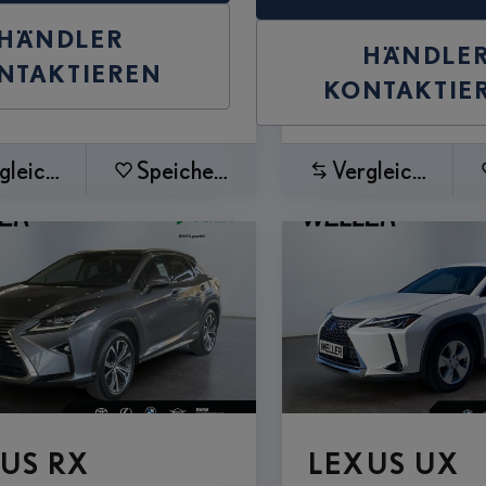
HÄNDLER
HÄNDLE
NTAKTIEREN
KONTAKTIE
gleichen
Speichern
Vergleichen
US RX
LEXUS UX