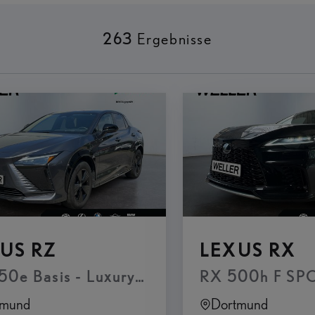
263
Ergebnisse
US RZ
LEXUS RX
50e Basis - Luxury Paket & Panorama-Gla
RX 500h F SPORT
tmund
Dortmund