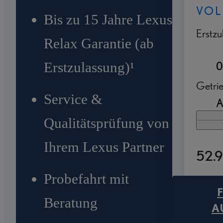
VOL
Bis zu 15 Jahre Lexus
Erstzu
Relax Garantie (ab
Erstzulassung)¹
0
Getri
Service &
A
Qualitätsprüfung von
Ihrem Lexus Partner
52.9
Probefahrt mit
Beratung
A