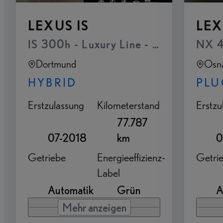
LEXUS IS
LEX
IS 300h - Luxury Line - Glas-Schiebe
NX 4
Dortmund
Osn
HYBRID
PLU
Erstzulassung
Kilometerstand
Erstzu
77.787
07-2018
km
0
Getriebe
Energieeffizienz-
Getri
Label
Automatik
Grün
A
Mehr anzeigen