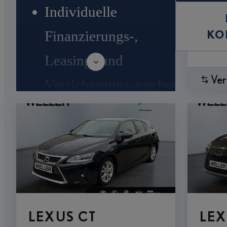
Individuelle
KO
Finanzierungs-,
Leasing- und
Ver
Versicherungsangebote
Inzahlungnahme aller
Marken²
10 Tage
Umtauschrecht³
LEXUS CT
LEX