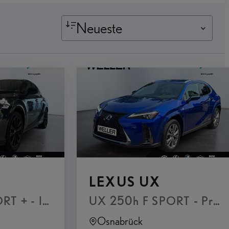
Neueste
LEXUS UX
sdach
 + - Interieur Paket Panoramaglasdach, el
UX 250h F SPORT - Prem
Osnabrück