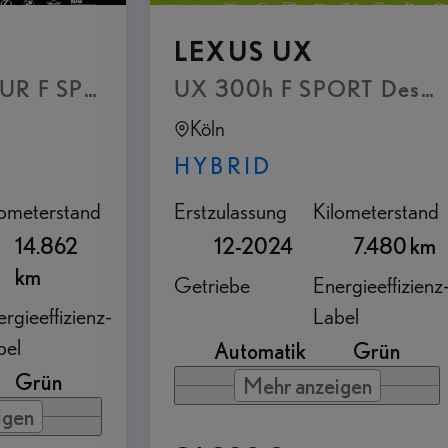
LEXUS UX
ssistent mit Rückraum-Assistent
ieur Paket Plug-In
UX 300h F SPORT Desig
UX 300h E-FOUR F SPOR
Köln
HYBRID
lometerstand
Erstzulassung
Kilometerstand
14.862
12-2024
7.480 km
km
Getriebe
Energieeffizienz
rgieeffizienz-
Label
bel
Automatik
Grün
Grün
Mehr anzeigen
igen