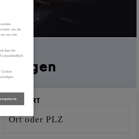
h werden
wendet, um die
 wir nur mit
nd dass die
(einschließlich
htwagen
n Cookie-
otwendigen
STANDORT
kzeptieren
Ort oder PLZ