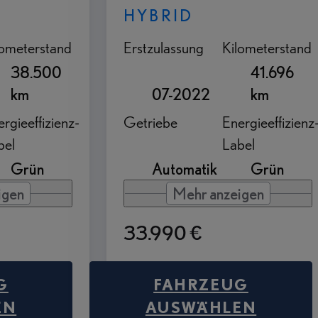
HYBRID
lometerstand
Erstzulassung
Kilometerstand
38.500
41.696
km
07-2022
km
rgieeffizienz-
Getriebe
Energieeffizienz
bel
Label
Grün
Automatik
Grün
igen
Mehr anzeigen
33.990 €
G
FAHRZEUG
EN
AUSWÄHLEN