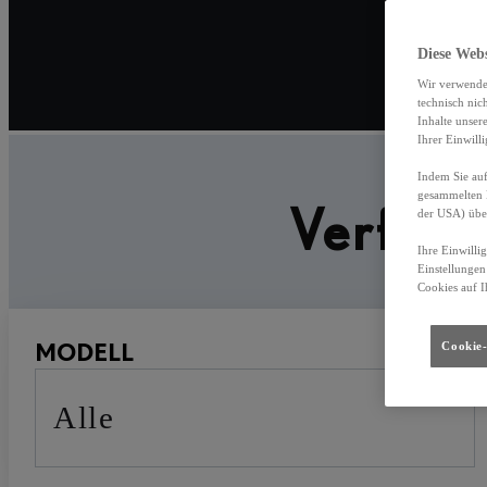
Diese Web
Wir verwende
technisch nic
Inhalte unser
Ihrer Einwill
Indem Sie auf
gesammelten 
Verfüg
der USA) übe
Ihre Einwilli
Einstellungen
Cookies auf I
MODELL
Cookie-
Alle