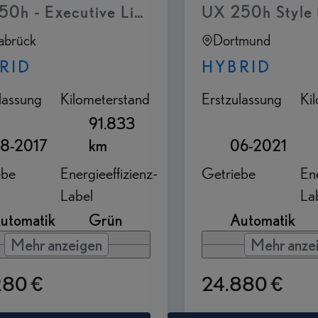
50h - Executive Line - Lexus Premium Navi
UX 250h Style 
abrück
Dortmund
RID
HYBRID
lassung
Kilometerstand
Erstzulassung
Ki
91.833
8-2017
km
06-2021
ebe
Energieeffizienz-
Getriebe
Ene
Label
La
utomatik
Grün
Automatik
Mehr anzeigen
Mehr anze
280 €
24.880 €