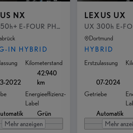
US NX
LEXUS UX
-Hebedach, elektrisch betätigt Totwinkel-A
50h+ E-FOUR PHEV - Executive Paket Inter
abrück
Dortmund
G-IN HYBRID
HYBRID
lassung
Kilometerstand
Erstzulassung
Ki
42.940
3-2022
km
07-2024
ebe
Energieeffizienz-
Getriebe
Ene
Label
La
utomatik
Grün
Automatik
Mehr anzeigen
Mehr anze