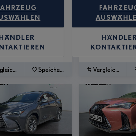
FAHRZEUG
FAHRZEU
USWÄHLEN
AUSWÄHL
HÄNDLER
HÄNDLE
NTAKTIEREN
KONTAKTIE
gleichen
Speichern
Vergleichen