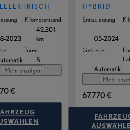
LELEKTRISCH
HYBRID
lassung
Kilometerstand
Erstzulassung
Ki
42.301
8-2023
km
05-2024
ebe
Türen
Getriebe
Ene
La
utomatik
5
Automatik
Mehr anzeigen
Mehr anze
70 €
67.770 €
FAHRZEUG
FAHRZEU
USWÄHLEN
AUSWÄHL