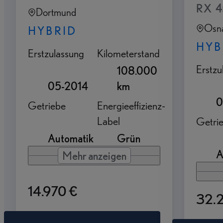
RX 4
Dortmund
Osn
HYBRID
HYB
Erstzulassung
Kilometerstand
Erstzu
108.000
05-2014
km
0
Getriebe
Energieeffizienz-
Label
Getri
Automatik
Grün
A
Mehr anzeigen
14.970 €
32.