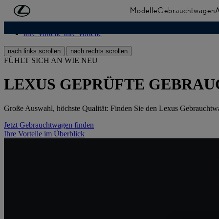
Zum Hauptinhalt springen
(Eingabetaste drücken)
Modelle
Gebrauchtwagen
A
GEBRAUCHTWAGENSUCHE
GEBRAUCHTWAGENSU
Ihre Vorteile
Ihre Vorteile
nach links scrollen
nach rechts scrollen
FÜHLT SICH AN WIE NEU
LEXUS GEPRÜFTE GEBRA
Große Auswahl, höchste Qualität: Finden Sie den Lexus Gebrauchtwage
Jetzt Gebrauchtwagen finden
Ihre Vorteile im Überblick