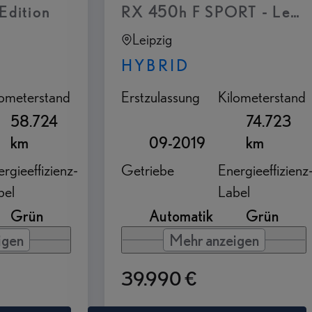
gationssystem Assistenz Paket Panoramagla
Edition
RX 450h F SPORT - Lexus 
Leipzig
HYBRID
lometerstand
Erstzulassung
Kilometerstand
58.724
74.723
km
09-2019
km
rgieeffizienz-
Getriebe
Energieeffizienz
bel
Label
Grün
Automatik
Grün
igen
Mehr anzeigen
39.990 €