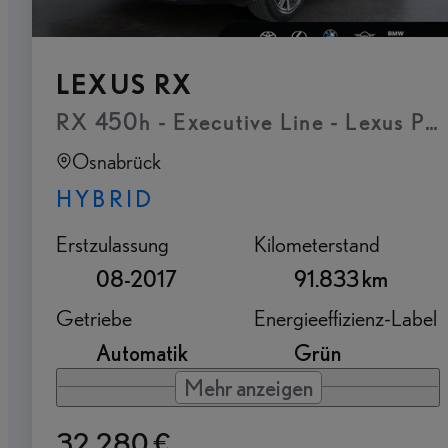
LEXUS RX
RX 450h - Executive Line - Lexus Pr
Osnabrück
HYBRID
Erstzulassung
Kilometerstand
08-2017
91.833 km
Getriebe
Energieeffizienz-Label
Automatik
Grün
Mehr anzeigen
32.280 €