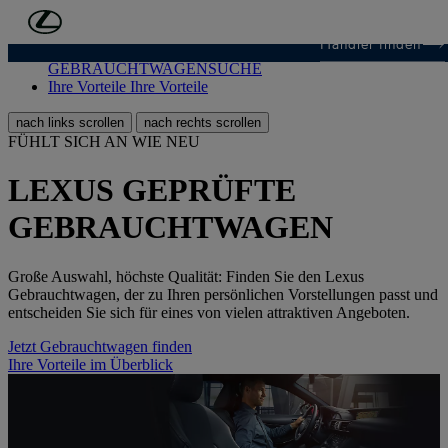
Zum Hauptinhalt springen
(Eingabetaste drücken)
Händler finden
GEBRAUCHTWAGENSUCHE
GEBRAUCHTWAGENSUCHE
Ihre Vorteile
Ihre Vorteile
nach links scrollen
nach rechts scrollen
FÜHLT SICH AN WIE NEU
LEXUS GEPRÜFTE
GEBRAUCHTWAGEN
Große Auswahl, höchste Qualität: Finden Sie den Lexus
Gebrauchtwagen, der zu Ihren persönlichen Vorstellungen passt und
entscheiden Sie sich für eines von vielen attraktiven Angeboten.
Jetzt Gebrauchtwagen finden
Ihre Vorteile im Überblick