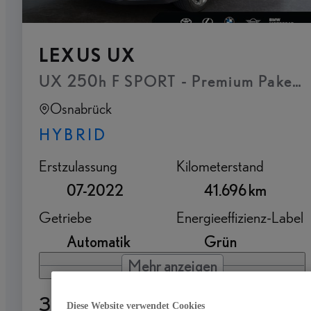
LEXUS UX
UX 250h F SPORT - Premium Paket 
Osnabrück
HYBRID
Erstzulassung
Kilometerstand
07-2022
41.696 km
Getriebe
Energieeffizienz-Label
Automatik
Grün
Mehr anzeigen
33.990 €
Diese Website verwendet Cookies