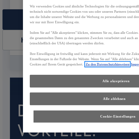
Wir verwenden Cookies und ähnliche Technologien für die ordnungsgemäße 
technisch nicht notwendige Cookies von uns oder unseren Partnern (einsch
um die Inhalte unserer Website und die Werbung zu personalisieren und der
FAHRZEUG AUSWÄHLEN
wir nur mit Ihrer Einwilligung ein.
Indem Sie auf "Alle akzeptieren" klicken, stimmen Sie zu, dass alle Cookies
HÄNDLER KONTAKTIEREN
die gesammelten Daten zu den genannten Zwecken verarbeitet und auch a
(einschließlich der USA) übertragen werden dürfen.
Ihre Einwilligung ist freiwillig und kann jederzeit mit Wirkung für die Zuk
Einstellungen in der Fußzeile der Website. Wenn Sie auf "Alle ablehnen" kl
Vergleichen
Speichern
Cookies auf Ihrem Gerät gespeichert.
Zu den Datenschutzhinweisen
Impr
Alle akzeptieren
Alle ablehnen
DAS SIND IHRE
Cookie-Einstellungen
VORTEILE: