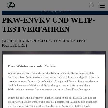
Zum Hauptinhalt springen
(Eingabetaste drücken)
ANGABE ZU NEFZ-WERTEN GEMÄSS
Händler finden
PKW-ENVKV UND WLTP-
TESTVERFAHREN
(WORLD HARMONISED LIGHT VEHICLE TEST
PROCEDURE)
Diese Website verwendet Cookies
Wir verwenden Cookies und ähnliche Technologien für die ordnungsgemäße
Funktion dieser Seite. Zusätzlich werden technisch nicht notwendige Cookies von
uns oder unseren Partnern (einschließlich Google und Facebook) verwendet, um
die Inhalte unserer Website und die Werbung zu personalisieren und deren
Wirksamkeit zu messen. Letztere setzen wir nur mit Ihrer Einwilligung ein.
Indem Sie auf "Alle akzeptieren" klicken, stimmen Sie zu, dass alle Cookies auf
Ihrem Gerät platziert werden und dass die gesammelten Daten zu den genannten
Zwecken verarbeitet und auch an Empfänger außerhalb der EU/des EWR