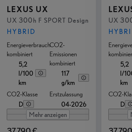
LEXUS UX
LEXU
UX 300h F SPORT Design
UX 300
HYBRID
HYBR
Energieverbrauch
CO2-
Energiev
kombiniert
Emissionen
kombinier
kombiniert
5,2
5,2
l/100
117
l/10
km
g/km
km
CO2-Klasse
Erstzulassung
CO2-Kla
D
04-2026
D
Mehr anzeigen
37.790 €
37.790