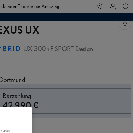
tskunden
Experience Amazing
Fahr
EXUS UX
YBRID
UX 300h F SPORT Design
Dortmund
witch to monthly
Barzahlung
42.990 €
h werden