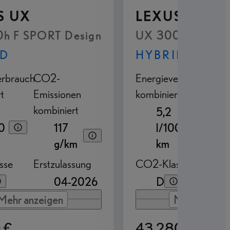
S UX
LEXUS UX
h F SPORT Design
UX 300h F SPOR
ID
HYBRID
erbrauch
CO2-
Energieverbrauch
CO2
t
Emissionen
kombiniert
Emis
kombiniert
komb
5,2
0
117
l/100
g/km
km
sse
Erstzulassung
CO2-Klasse
Getr
04-2026
D
Mehr anzeigen
Mehr anzeig
 €
43.280 €