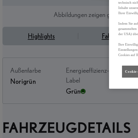
technisch nic
Inhalte unser
Abbildungen zeigen ggf. abweic
Ihrer Einwill
Indem Sie auf
gesammelten 
Highlights
Fahrzeugdeta
der USA) übe
Ihre Einwilli
Einstellungen
Cookies auf I
Außenfarbe
Energieeffizienz-
Antri
Cookie-
Label
Norigrün
Hybri
Grün
FAHRZEUGDETAILS