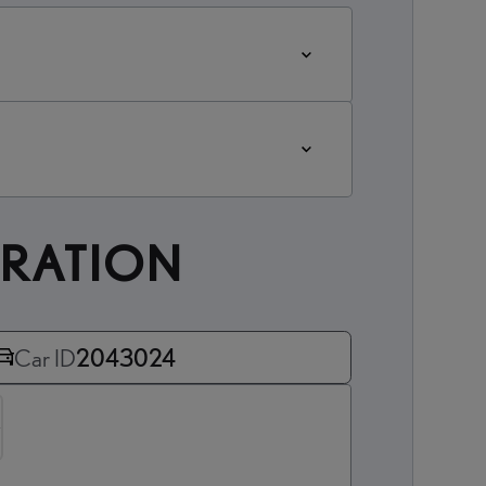
URATION
Car ID
2043024