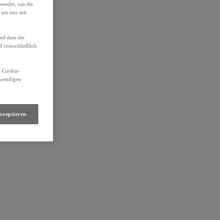
wendet, um die
 wir nur mit
nd dass die
(einschließlich
n Cookie-
otwendigen
kzeptieren