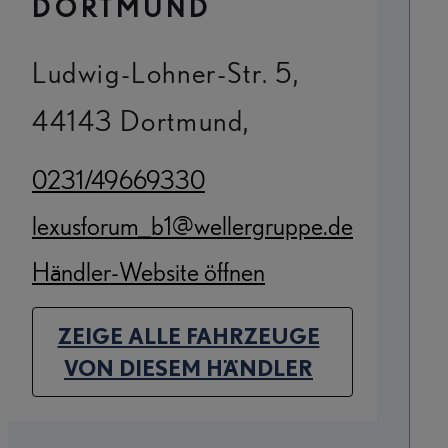
DORTMUND
Ludwig-Lohner-Str. 5,
44143 Dortmund,
0231/49669330
(Opens in new tab)
lexusforum_b1@wellergruppe.de
(Opens in new tab)
Händler-Website öffnen
(Opens in new tab)
ZEIGE ALLE FAHRZEUGE
(OPENS IN NEW TAB)
VON DIESEM HÄNDLER