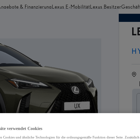
ngebote & Finanzierung
Lexus E-Mobilität
Lexus Besitzer
Geschäf
Händler finden
L
H
S
site verwendet Cookies
n Cookies und ähnliche Technologien für die ordnungsgemäße Funktion dieser Seite. Zusätzlic