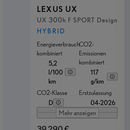
LEXUS UX
UX 300h F SPORT Design
HYBRID
Energieverbrauch
CO2-
kombiniert
Emissionen
kombiniert
5,2
l/100
117
km
g/km
CO2-Klasse
Erstzulassung
D
04-2026
Mehr anzeigen
39.290 €