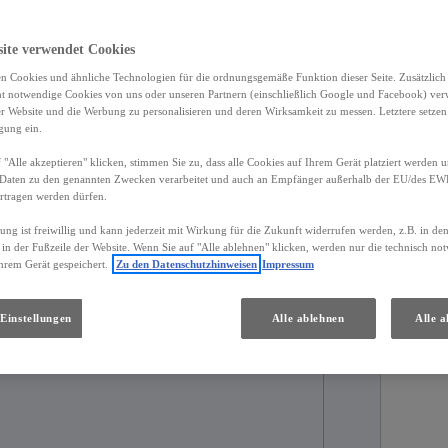
hende Ausstattung.
site verwendet Cookies
n Cookies und ähnliche Technologien für die ordnungsgemäße Funktion dieser Seite. Zusätzlic
ht notwendige Cookies von uns oder unseren Partnern (einschließlich Google und Facebook) ver
er Website und die Werbung zu personalisieren und deren Wirksamkeit zu messen. Letztere setzen
ils
Händler
igung ein.
 "Alle akzeptieren" klicken, stimmen Sie zu, dass alle Cookies auf Ihrem Gerät platziert werden u
Daten zu den genannten Zwecken verarbeitet und auch an Empfänger außerhalb der EU/des EWR 
rtragen werden dürfen.
ulassung
Kilometerstand
gung ist freiwillig und kann jederzeit mit Wirkung für die Zukunft widerrufen werden, z.B. in de
 in der Fußzeile der Website. Wenn Sie auf "Alle ablehnen" klicken, werden nur die technisch n
026
0 km
hrem Gerät gespeichert.
Zu den Datenschutzhinweisen
Impressum
Einstellungen
Alle ablehnen
Alle a