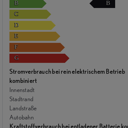
B
B
C
D
E
F
G
Stromverbrauch bei rein elektrischem Betrieb
kombiniert
Innenstadt
Stadtrand
Landstraße
Autobahn
Kraftstoffverbrauch bei entladener Batterie ko