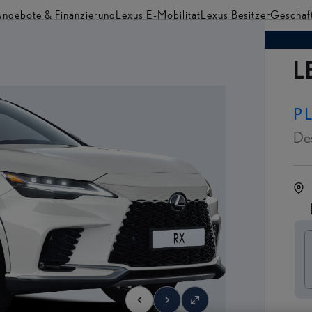
ngebote & Finanzierung
Lexus E-Mobilität
Lexus Besitzer
Geschäf
Händler finden
L
P
De
S