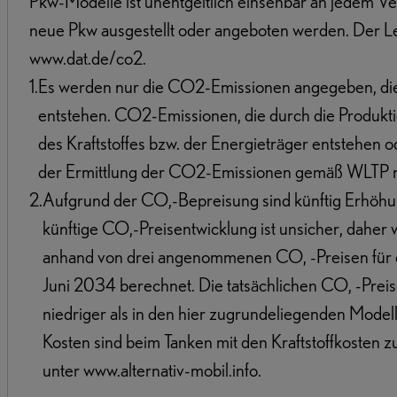
Pkw-Modelle ist unentgeltlich einsehbar an jedem Ve
neue Pkw ausgestellt oder angeboten werden. Der Leit
www.dat.de/co2.
1
.
Es werden nur die CO2-Emissionen angegeben, die
entstehen. CO2-Emissionen, die durch die Produkti
des Kraftstoffes bzw. der Energieträger entstehen
der Ermittlung der CO2-Emissionen gemäß WLTP nic
2
.
Aufgrund der CO,-Bepreisung sind künftig Erhöhun
künftige CO,-Preisentwicklung ist unsicher, dahe
anhand von drei angenommenen CO, -Preisen für 
Juni 2034 berechnet. Die tatsächlichen CO, -Prei
niedriger als in den hier zugrundeliegenden Model
Kosten sind beim Tanken mit den Kraftstoffkosten 
unter www.alternativ-mobil.info.