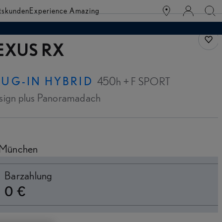
tskunden
Experience Amazing
Fahr
EXUS RX
LUG-IN HYBRID
450h + F SPORT
sign plus Panoramadach
München
witch to monthly
Barzahlung
0 €