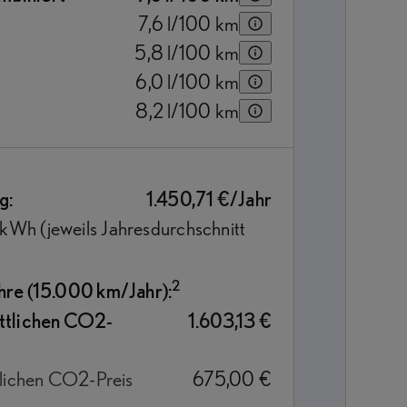
7,6
l/100 km
5,8
l/100 km
6,0
l/100 km
8,2
l/100 km
g:
1.450,71 €/Jahr
t/kWh (jeweils Jahresdurchschnitt
2
hre (15.000 km/Jahr):
ttlichen CO2-
1.603,13 €
lichen CO2-Preis
675,00 €