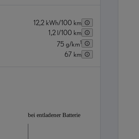
12,2
kWh/100 km
1,2
l/100 km
1
75
g/km
67
km
bei entladener Batterie