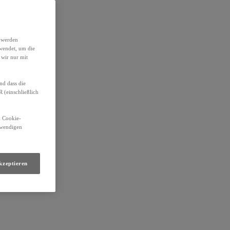
h werden
wendet, um die
 wir nur mit
nd dass die
(einschließlich
n Cookie-
otwendigen
kzeptieren