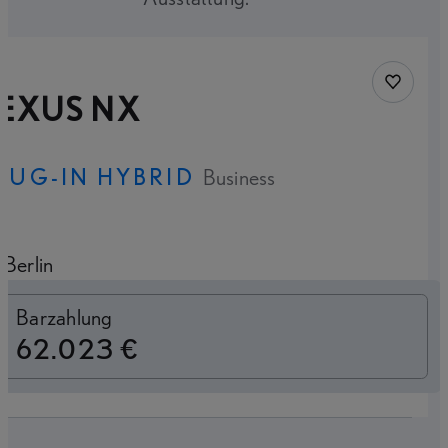
Fahrzeug
LEXUS NX
LUG-IN HYBRID
Business
Berlin
Switch to monthly
Barzahlung
62.023 €