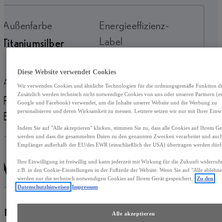
Außenfarbe
Energieeffizienz-
Label
Titaniumsilber
Grün
Diese Website verwendet Cookies
Antrieb
Getriebe
Wir verwenden Cookies und ähnliche Technologien für die ordnungsgemäße Funktion die
Zusätzlich werden technisch nicht notwendige Cookies von uns oder unseren Partnern (ei
Plug-In Hybrid
Automatik
Google und Facebook) verwendet, um die Inhalte unserer Website und die Werbung zu
personalisieren und deren Wirksamkeit zu messen. Letztere setzen wir nur mit Ihrer Einwi
Benzin
Indem Sie auf "Alle akzeptieren" klicken, stimmen Sie zu, dass alle Cookies auf Ihrem Ger
werden und dass die gesammelten Daten zu den genannten Zwecken verarbeitet und auc
Empfänger außerhalb der EU/des EWR (einschließlich der USA) übertragen werden dürf
Ihre Einwilligung ist freiwillig und kann jederzeit mit Wirkung für die Zukunft widerru
FAHRZEUGDETAILS
z.B. in den Cookie-Einstellungen in der Fußzeile der Website. Wenn Sie auf "Alle ablehne
werden nur die technisch notwendigen Cookies auf Ihrem Gerät gespeichert.
Zu den
Datenschutzhinweisen
Impressum
SPEZIFIKATIONEN
Alle akzeptieren