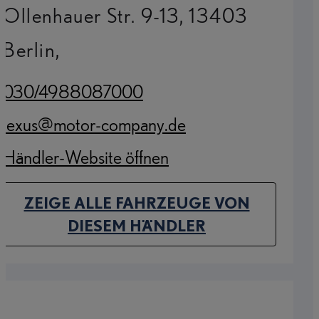
Ollenhauer Str. 9-13, 13403
Berlin,
030/4988087000
(Opens in new tab)
lexus@motor-company.de
(Opens in new tab)
Händler-Website öffnen
(Opens in new tab)
ZEIGE ALLE FAHRZEUGE VON
(OPENS IN NEW TAB)
DIESEM HÄNDLER