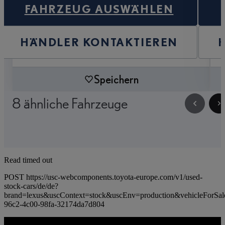
FAHRZEUG AUSWÄHLEN
HÄNDLER KONTAKTIEREN
Speichern
8 ähnliche Fahrzeuge
Read timed out
POST https://usc-webcomponents.toyota-europe.com/v1/used-
stock-cars/de/de?
brand=lexus&uscContext=stock&uscEnv=production&vehicleForSal
96c2-4c00-98fa-32174da7d804