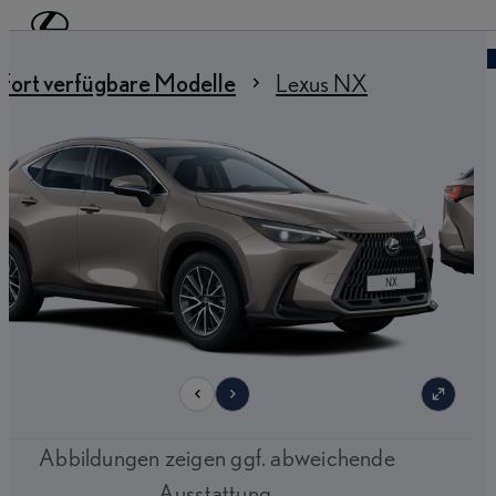
Zum Hauptinhalt springen
(Eingabetaste drücken)
Händler finden
 sind hier
:
fort verfügbare Modelle
Lexus NX
9
Abbildungen zeigen ggf. abweichende
Ausstattung.