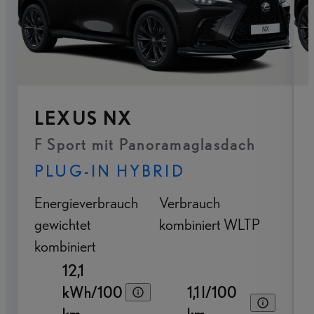
LEXUS NX
F Sport mit Panoramaglasdach
PLUG-IN HYBRID
Energieverbrauch
Verbrauch
gewichtet
kombiniert WLTP
kombiniert
12,1
kWh/100
1,1 l/100
km
km