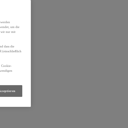
h werden
wendet, um die
 wir nur mit
nd dass die
(einschließlich
n Cookie-
otwendigen
kzeptieren