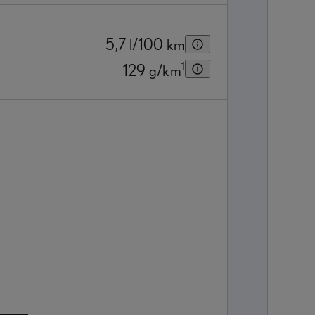
5,7
l/100 km
1
129
g/km