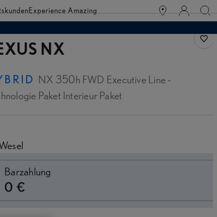
tskunden
Experience Amazing
Fahr
EXUS NX
YBRID
NX 350h FWD Executive Line -
hnologie Paket Interieur Paket
Wesel
witch to monthly
Barzahlung
0 €