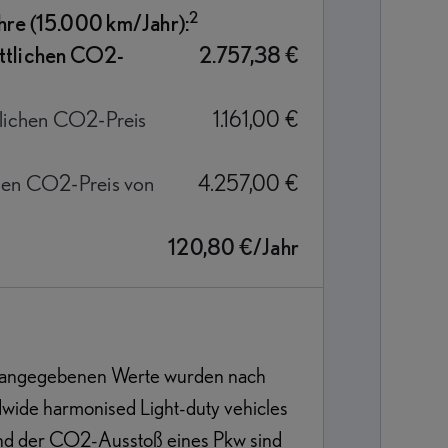
2
hre (15.000 km/Jahr):
ttlichen CO2-
2.757,38 €
lichen CO2-Preis
1.161,00 €
hen CO2-Preis von
4.257,00 €
120,80 €/Jahr
 angegebenen Werte wurden nach
ide harmonised Light-duty vehicles
 und der CO2-Ausstoß eines Pkw sind