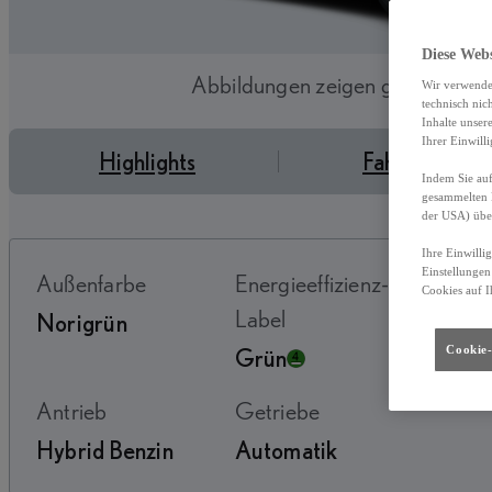
Diese Web
Abbildungen zeigen ggf. abweic
Wir verwende
technisch nic
Inhalte unser
Ihrer Einwill
Highlights
Fahrzeugdeta
Indem Sie auf
gesammelten 
der USA) übe
Ihre Einwilli
Einstellungen
Außenfarbe
Energieeffizienz-
Erstz
Cookies auf I
Label
Norigrün
08-2
Cookie-
Grün
Antrieb
Getriebe
Hybrid Benzin
Automatik