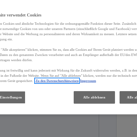
site verwendet Cookies
hende Ausstattung.
n Cookies und ähnliche Technologien für die ordnungsgemäße Funktion dieser Seite. Zusätzlic
ht notwendige Cookies von uns oder unseren Partnern (einschließlich Google und Facebook) ver
er Website und die Werbung zu personalisieren und deren Wirksamkeit zu messen. Letztere setzen
igung ein.
ils
Händler
 "Alle akzeptieren" klicken, stimmen Sie zu, dass alle Cookies auf Ihrem Gerät platziert werden u
Daten zu den genannten Zwecken verarbeitet und auch an Empfänger außerhalb der EU/des EWR 
rtragen werden dürfen.
gung ist freiwillig und kann jederzeit mit Wirkung für die Zukunft widerrufen werden, z.B. in de
 in der Fußzeile der Website. Wenn Sie auf "Alle ablehnen" klicken, werden nur die technisch n
ulassung
Kilometerstand
hrem Gerät gespeichert.
Zu den Datenschutzhinweisen
Impressum
026
3.500 km
Einstellungen
Alle ablehnen
Alle a