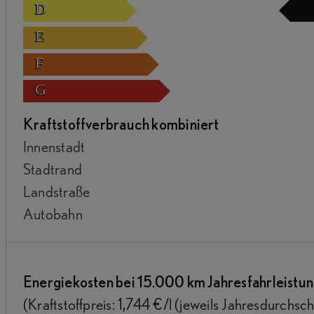
D
E
F
G
Kraftstoffverbrauch kombiniert
Innenstadt
Stadtrand
Landstraße
Autobahn
Energiekosten bei 15.000 km Jahresfahrleistun
(Kraftstoffpreis: 1,744 €/l (jeweils Jahresdurchsc