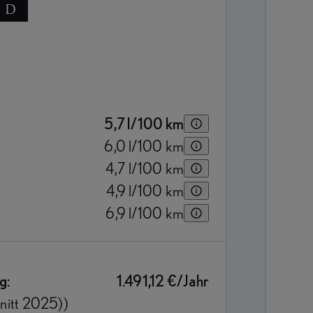
D
5,7
l/100 km
6,0
l/100 km
4,7
l/100 km
4,9
l/100 km
6,9
l/100 km
g:
1.491,12 €/Jahr
hnitt 2025))