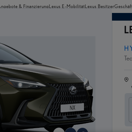
ngebote & Finanzierung
Lexus E-Mobilität
Lexus Besitzer
Geschäf
Händler finden
L
H
Tec
S