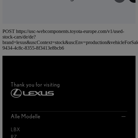
POST https://usc-webcomponents.toyota-europe.com/v1/used-
stock-cars/de/de?
brand=lexus&uscContext=stock&uscEnv=production&vehicleForSal
9434-4c8c-8355-8f3413e8bcb6
Thank you for visiting
Alle Modelle
LBX
RZ