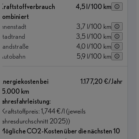
Kraftstoffverbrauch
4,5
l/100 km
kombiniert
Innenstadt
3,7
l/100 km
Stadtrand
3,5
l/100 km
Landstraße
4,0
l/100 km
Autobahn
5,9
l/100 km
Energiekosten bei
1.177,20 €/Jahr
15.000 km
Jahresfahrleistung:
(Kraftstoffpreis: 1,744 €/l (jeweils
Jahresdurchschnitt 2025))
Mögliche CO2-Kosten über die nächsten 10