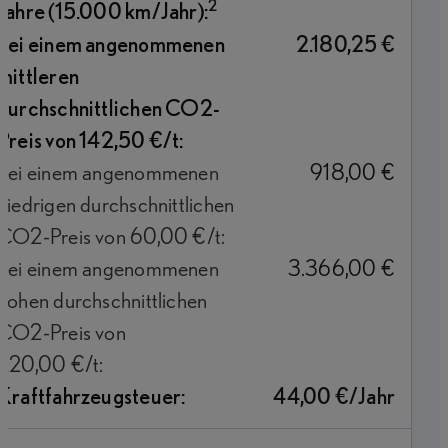
2
Jahre (15.000 km/Jahr):
bei einem angenommenen
2.180,25 €
mittleren
durchschnittlichen CO2-
Preis von 142,50 €/t:
bei einem angenommenen
918,00 €
niedrigen durchschnittlichen
CO2-Preis von 60,00 €/t:
bei einem angenommenen
3.366,00 €
hohen durchschnittlichen
CO2-Preis von
220,00 €/t:
Kraftfahrzeugsteuer:
44,00 €/Jahr