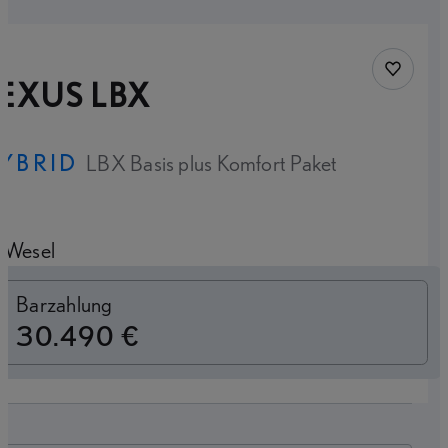
Fahrzeug
EXUS LBX
YBRID
LBX Basis plus Komfort Paket
Wesel
Switch to monthly
Barzahlung
30.490 €