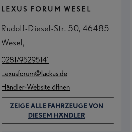
LEXUS FORUM WESEL
Rudolf-Diesel-Str. 50, 46485
Wesel,
0281/95295141
(Opens in new tab)
Lexusforum@lackas.de
(Opens in new tab)
Händler-Website öffnen
(Opens in new tab)
ZEIGE ALLE FAHRZEUGE VON
(OPENS IN NEW TAB)
DIESEM HÄNDLER