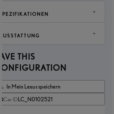
SPEZIFIKATIONEN
AUSSTATTUNG
AVE THIS
CONFIGURATION
In Mein Lexus speichern
Car ID
LC_N0102521