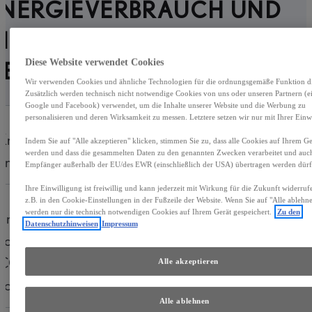
ENERGIEVERBRAUCH UND
IE CO2-EMISSIONEN DES
Diese Website verwendet Cookies
NEUEN PKW
Wir verwenden Cookies und ähnliche Technologien für die ordnungsgemäße Funktion die
Zusätzlich werden technisch nicht notwendige Cookies von uns oder unseren Partnern (ei
Google und Facebook) verwendet, um die Inhalte unserer Website und die Werbung zu
personalisieren und deren Wirksamkeit zu messen. Letztere setzen wir nur mit Ihrer Einwi
Kraftstoff
Benzin
Indem Sie auf "Alle akzeptieren" klicken, stimmen Sie zu, dass alle Cookies auf Ihrem Ger
werden und dass die gesammelten Daten zu den genannten Zwecken verarbeitet und auc
andere Energieträger
entfällt
Empfänger außerhalb der EU/des EWR (einschließlich der USA) übertragen werden dürf
Ihre Einwilligung ist freiwillig und kann jederzeit mit Wirkung für die Zukunft widerru
z.B. in den Cookie-Einstellungen in der Fußzeile der Website. Wenn Sie auf "Alle ablehne
werden nur die technisch notwendigen Cookies auf Ihrem Gerät gespeichert.
Zu den
Energieverbrauch
4,5
l/100 km
Datenschutzhinweisen
Impressum
kombiniert
CO2-Emissionen
1
Alle akzeptieren
102
g/km
kombiniert
Alle ablehnen