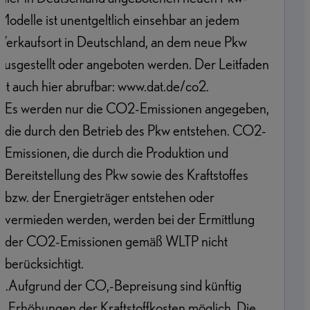
Modelle ist unentgeltlich einsehbar an jedem
Verkaufsort in Deutschland, an dem neue Pkw
ausgestellt oder angeboten werden. Der Leitfaden
ist auch hier abrufbar: www.dat.de/co2.
1
.
Es werden nur die CO2-Emissionen angegeben,
die durch den Betrieb des Pkw entstehen. CO2-
Emissionen, die durch die Produktion und
Bereitstellung des Pkw sowie des Kraftstoffes
bzw. der Energieträger entstehen oder
vermieden werden, werden bei der Ermittlung
der CO2-Emissionen gemäß WLTP nicht
berücksichtigt.
2
.
Aufgrund der CO,-Bepreisung sind künftig
Erhöhungen der Kraftstoffkosten möglich. Die