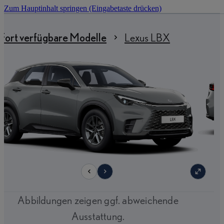
Zum Hauptinhalt springen
(Eingabetaste drücken)
 sind hier
:
fort verfügbare Modelle
Lexus LBX
9
Abbildungen zeigen ggf. abweichende
Ausstattung.