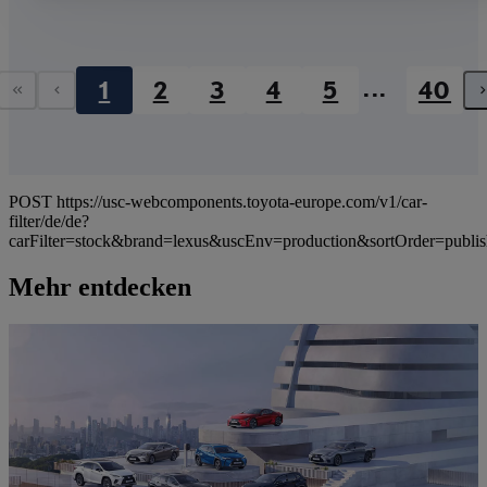
...
1
2
3
4
5
40
Erste Seite
Vorherige Seite
POST https://usc-webcomponents.toyota-europe.com/v1/car-
filter/de/de?
carFilter=stock&brand=lexus&uscEnv=production&sortOrder=publi
Mehr entdecken