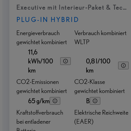
Executive mit Interieur-Paket & Tech
PLUG-IN HYBRID
Energieverbrauch
Verbrauch kombiniert
gewichtet kombiniert
WLTP
11,6
kWh/100
0,8 l/100
km
km
CO2-Emissionen
CO2-Klasse
gewichtet kombiniert
gewichtet kombiniert
65 g/km
B
Kraftstoffverbrauch
Elektrische Reichweite
bei entladener
(EAER)
Batterie