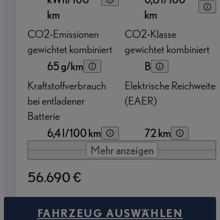
km
km
CO2-Emissionen
CO2-Klasse
gewichtet kombiniert
gewichtet kombiniert
65 g/km
B
Kraftstoffverbrauch
Elektrische Reichweite
bei entladener
(EAER)
Batterie
6,4 l/100 km
72 km
Mehr anzeigen
56.690 €
FAHRZEUG AUSWÄHLEN