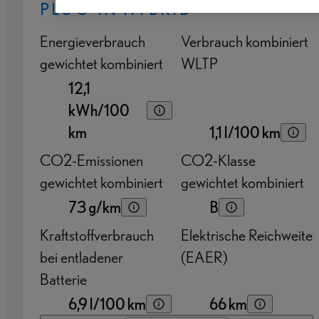
PLUG-IN HYBRID
Energieverbrauch
Verbrauch kombiniert
gewichtet kombiniert
WLTP
12,1
kWh/100
km
1,1 l/100 km
CO2-Emissionen
CO2-Klasse
gewichtet kombiniert
gewichtet kombiniert
73 g/km
B
Kraftstoffverbrauch
Elektrische Reichweite
bei entladener
(EAER)
Batterie
6,9 l/100 km
66 km