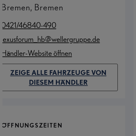
Bremen, Bremen
0421/46840-490
(Opens in new tab)
lexusforum_hb@wellergruppe.de
(Opens in new tab)
Händler-Website öffnen
(Opens in new tab)
ZEIGE ALLE FAHRZEUGE VON
(OPENS IN NEW TAB)
DIESEM HÄNDLER
ÖFFNUNGSZEITEN