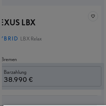
Fahrzeug
EXUS LBX
YBRID
LBX Relax
Bremen
Switch to monthly
Barzahlung
38.990 €