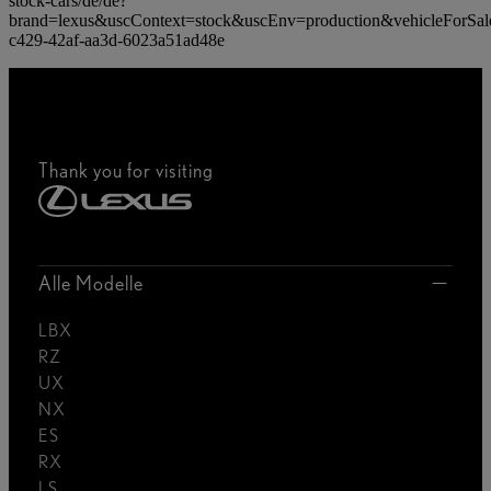
stock-cars/de/de?
brand=lexus&uscContext=stock&uscEnv=production&vehicleForSal
c429-42af-aa3d-6023a51ad48e
Thank you for visiting
Alle Modelle
LBX
RZ
UX
NX
ES
RX
LS