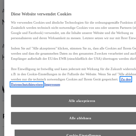
Außenfarbe
Energieeffizienz-
Diese Website verwendet Cookies
Label
Nachtblau
Wir verwenden Cookies und ähnliche Technologien für die ordnungsgemäße Funktion die
Zusätzlich werden technisch nicht notwendige Cookies von uns oder unseren Partnern (ei
Grün
Google und Facebook) verwendet, um die Inhalte unserer Website und die Werbung zu
personalisieren und deren Wirksamkeit zu messen. Letztere setzen wir nur mit Ihrer Einwi
Antrieb
Getriebe
Indem Sie auf "Alle akzeptieren" klicken, stimmen Sie zu, dass alle Cookies auf Ihrem Ger
werden und dass die gesammelten Daten zu den genannten Zwecken verarbeitet und auc
Hybrid Benzin
Automatik
Empfänger außerhalb der EU/des EWR (einschließlich der USA) übertragen werden dürf
Ihre Einwilligung ist freiwillig und kann jederzeit mit Wirkung für die Zukunft widerru
z.B. in den Cookie-Einstellungen in der Fußzeile der Website. Wenn Sie auf "Alle ablehne
werden nur die technisch notwendigen Cookies auf Ihrem Gerät gespeichert.
Zu den
Datenschutzhinweisen
Impressum
FAHRZEUGDETAILS
Alle akzeptieren
SPEZIFIKATIONEN
Alle ablehnen
Cookie-Einstellungen