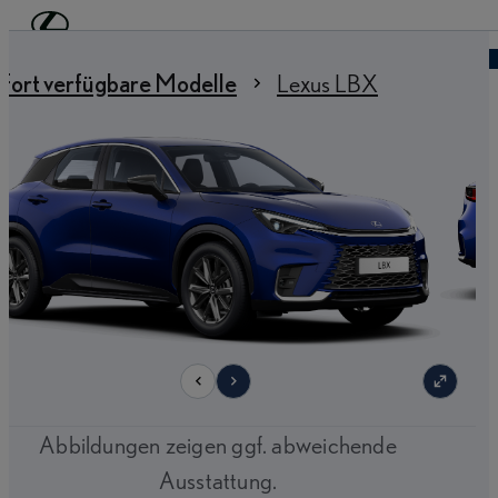
Zum Hauptinhalt springen
(Eingabetaste drücken)
Händler finden
 sind hier
:
fort verfügbare Modelle
Lexus LBX
9
Abbildungen zeigen ggf. abweichende
Ausstattung.