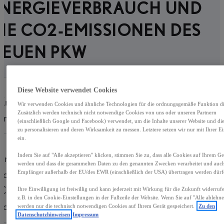
ENERGIEVERBRAUCH UND
IE CO2-EMISSIONEN DES
NEUEN PKW
Diese Website verwendet Cookies
Kraftstoff
Benzin
Wir verwenden Cookies und ähnliche Technologien für die ordnungsgemäße Funktion die
Zusätzlich werden technisch nicht notwendige Cookies von uns oder unseren Partnern
andere Energieträger
entfällt
(einschließlich Google und Facebook) verwendet, um die Inhalte unserer Website und d
zu personalisieren und deren Wirksamkeit zu messen. Letztere setzen wir nur mit Ihrer E
ein.
Energieverbrauch
5,4
l/100 km
Indem Sie auf "Alle akzeptieren" klicken, stimmen Sie zu, dass alle Cookies auf Ihrem Ger
werden und dass die gesammelten Daten zu den genannten Zwecken verarbeitet und auc
kombiniert
Empfänger außerhalb der EU/des EWR (einschließlich der USA) übertragen werden dürf
CO2-Emissionen
1
Ihre Einwilligung ist freiwillig und kann jederzeit mit Wirkung für die Zukunft widerru
121
g/km
z.B. in den Cookie-Einstellungen in der Fußzeile der Website. Wenn Sie auf "Alle ablehne
kombiniert
werden nur die technisch notwendigen Cookies auf Ihrem Gerät gespeichert.
Zu den
Datenschutzhinweisen
Impressum