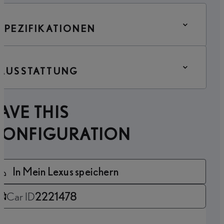
SPEZIFIKATIONEN
AUSSTATTUNG
AVE THIS
CONFIGURATION
In Mein Lexus speichern
Car ID
2221478