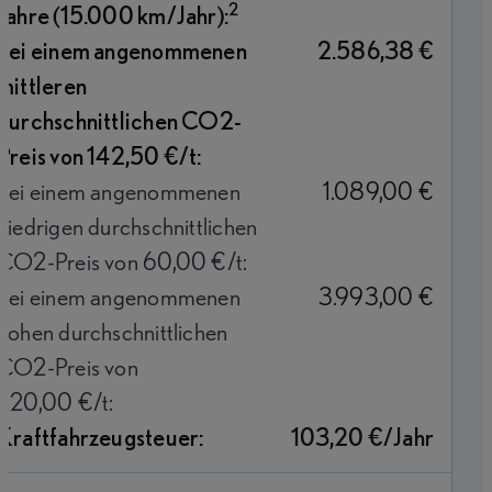
2
Jahre (15.000 km/Jahr):
bei einem angenommenen
2.586,38 €
mittleren
durchschnittlichen CO2-
Preis von 142,50 €/t:
bei einem angenommenen
1.089,00 €
niedrigen durchschnittlichen
CO2-Preis von 60,00 €/t:
bei einem angenommenen
3.993,00 €
hohen durchschnittlichen
CO2-Preis von
220,00 €/t:
Kraftfahrzeugsteuer:
103,20 €/Jahr