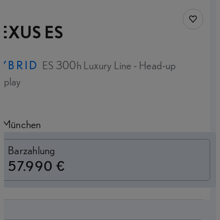
Fahrzeug
EXUS ES
YBRID
ES 300h Luxury Line - Head-up
splay
München
Switch to monthly
Barzahlung
57.990 €