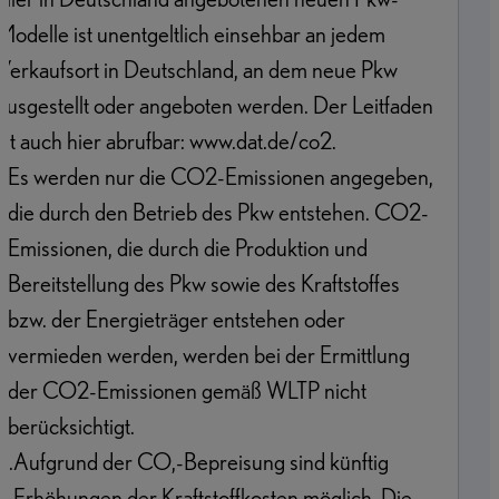
Modelle ist unentgeltlich einsehbar an jedem
Verkaufsort in Deutschland, an dem neue Pkw
ausgestellt oder angeboten werden. Der Leitfaden
ist auch hier abrufbar: www.dat.de/co2.
1
.
Es werden nur die CO2-Emissionen angegeben,
die durch den Betrieb des Pkw entstehen. CO2-
Emissionen, die durch die Produktion und
Bereitstellung des Pkw sowie des Kraftstoffes
bzw. der Energieträger entstehen oder
vermieden werden, werden bei der Ermittlung
der CO2-Emissionen gemäß WLTP nicht
berücksichtigt.
2
.
Aufgrund der CO,-Bepreisung sind künftig
Erhöhungen der Kraftstoffkosten möglich. Die