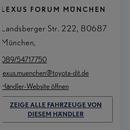
LEXUS FORUM MÜNCHEN
Landsberger Str. 222, 80687
München,
089/54717750
(Opens in new tab)
lexus.muenchen@toyota-dit.de
(Opens in new tab)
Händler-Website öffnen
(Opens in new tab)
ZEIGE ALLE FAHRZEUGE VON
(OPENS IN NEW TAB)
DIESEM HÄNDLER