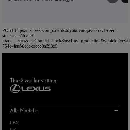
POST https://usc-webcomponents.toyota-europe.com/v1/used-
stock-cars/de/de?
brand=lexus&uscContext=stock&uscEnv=production&vehicleForSal
754e-4aaf-8aec-cfecc8a893c6
Thank you for visiting
Alle Modelle
LBX
RZ