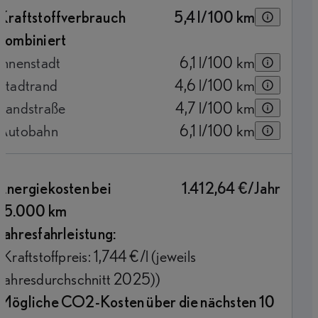
Kraftstoffverbrauch
5,4
l/100 km
kombiniert
Innenstadt
6,1
l/100 km
Stadtrand
4,6
l/100 km
Landstraße
4,7
l/100 km
Autobahn
6,1
l/100 km
Energiekosten bei
1.412,64 €/Jahr
15.000 km
Jahresfahrleistung:
(Kraftstoffpreis: 1,744 €/l (jeweils
Jahresdurchschnitt 2025))
Mögliche CO2-Kosten über die nächsten 10