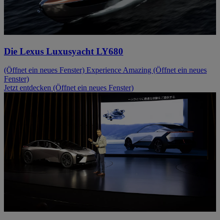
Die Lexus Luxusyacht LY680
(Öffnet ein neues Fenster)
Experience Amazing
(Öffnet ein neues
Fenster)
Jetzt entdecken
(Öffnet ein neues Fenster)