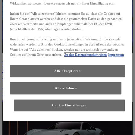
Wirksamkeit zu messen. Letztere setzen wir nur mit Ihrer Einwilligung ein.
Indem Sie auf "Alle akzeptieren" klicken, stimmen Sie zu, dass alle Cookies auf
Ihrem Gerät platziert werden und dass die gesammelten Daten zu den genannten
Zwecken verarbeitet und auch an Empfänger außerhalb der EU/des EWR
(einschließlich der USA) übertragen werden dürfen.
Ihre Einwilligung ist freiwillig und kann jederzeit mit Wirkung für die Zukunft
widerrufen werden, z.B. in den Cookie-Einstellungen in der Fußzeile der Website.
Wenn Sie auf "Alle ablehnen" klicken, werden nur die technisch notwendigen
Cookies auf Ihrem Gerät gespeichert.
Zu den Datenschutzhinweisen
Impressum
LEXUS UND DIE ATP TOUR: EINE
PARTNERSCHAFT FÜR HÖCHSTE
Alle akzeptieren
PERFORMANCE.
(Öffnet ein neues Fenster)
LEXUS NEUIGKEITEN
(Öffnet ein
Alle ablehnen
neues Fenster)
Jetzt entdecken
(Öffnet ein neues Fenster)
Cookie-Einstellungen