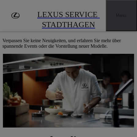
Zum Hauptinhalt springen
(Eingabetaste drücken)
EXKLUSIVE EINBLICKE UND HIGHLIGHTS
LEXUS SERVICE 
Händler finden
Menü
:
NEWS & EVENTS
STADTHAGEN
Verpassen Sie keine Neuigkeiten, und erfahren Sie mehr über
spannende Events oder die Vorstellung neuer Modelle.