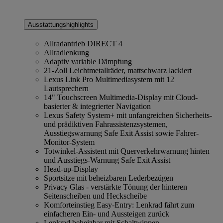
Ausstattungshighlights
Allradantrieb DIRECT 4
Allradlenkung
Adaptiv variable Dämpfung
21-Zoll Leichtmetallräder, mattschwarz lackiert
Lexus Link Pro Multimediasystem mit 12
Lautsprechern
14" Touchscreen Multimedia-Display mit Cloud-
basierter & integrierter Navigation
Lexus Safety System+ mit unfangreichen Sicherheits-
und prädiktiven Fahrassistenzsystemen,
Ausstiegswarnung Safe Exit Assist sowie Fahrer-
Monitor-System
Totwinkel-Assistent mit Querverkehrwarnung hinten
und Ausstiegs-Warnung Safe Exit Assist
Head-up-Display
Sportsitze mit beheizbaren Lederbezügen
Privacy Glas - verstärkte Tönung der hinteren
Seitenscheiben und Heckscheibe
Komforteinstieg Easy-Entry: Lenkrad fährt zum
einfacheren Ein- und Aussteigen zurück
Lenkrad beheizbar mit Schaltwippen