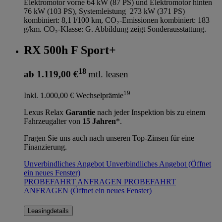
Elektromotor vorne 64 kW (87 PS) und Elektromotor hinten
76 kW (103 PS), Systemleistung 273 kW (371 PS)
kombiniert: 8,1 l/100 km, CO₂-Emissionen kombiniert: 183
g/km. CO₂-Klasse: G. Abbildung zeigt Sonderausstattung.
RX 500h F Sport+
18
ab 1.119,00 €
mtl. leasen
19
Inkl. 1.000,00 € Wechselprämie
Lexus Relax
Garantie
nach jeder Inspektion bis zu einem
Fahrzeugalter von
15 Jahren
*.
Fragen Sie uns auch nach unseren Top-Zinsen für eine
Finanzierung.
Unverbindliches Angebot
Unverbindliches Angebot
(Öffnet
ein neues Fenster)
PROBEFAHRT ANFRAGEN
PROBEFAHRT
ANFRAGEN
(Öffnet ein neues Fenster)
Leasingdetails