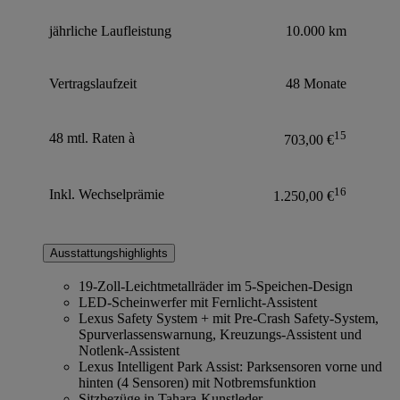
jährliche Laufleistung
10.000 km
Vertragslaufzeit
48 Monate
15
48 mtl. Raten à
703,00 €
16
Inkl. Wechselprämie
1.250,00 €
Ausstattungshighlights
19-Zoll-Leichtmetallräder im 5-Speichen-Design
LED-Scheinwerfer mit Fernlicht-Assistent
Lexus Safety System + mit Pre-Crash Safety-System,
Spurverlassenswarnung, Kreuzungs-Assistent und
Notlenk-Assistent
Lexus Intelligent Park Assist: Parksensoren vorne und
hinten (4 Sensoren) mit Notbremsfunktion
Sitzbezüge in Tahara-Kunstleder