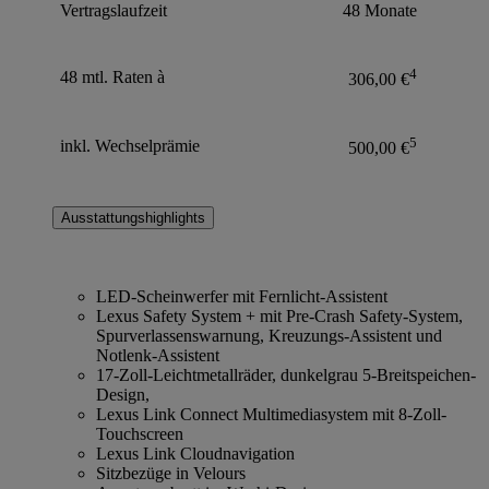
Vertragslaufzeit
48 Monate
4
48 mtl. Raten à
306,00 €
5
inkl. Wechselprämie
500,00 €
Ausstattungshighlights
LED-Scheinwerfer mit Fernlicht-Assistent
Lexus Safety System + mit Pre-Crash Safety-System,
Spurverlassenswarnung, Kreuzungs-Assistent und
Notlenk-Assistent
17-Zoll-Leichtmetallräder, dunkelgrau 5-Breitspeichen-
Design,
Lexus Link Connect Multimediasystem mit 8-Zoll-
Touchscreen
Lexus Link Cloudnavigation
Sitzbezüge in Velours