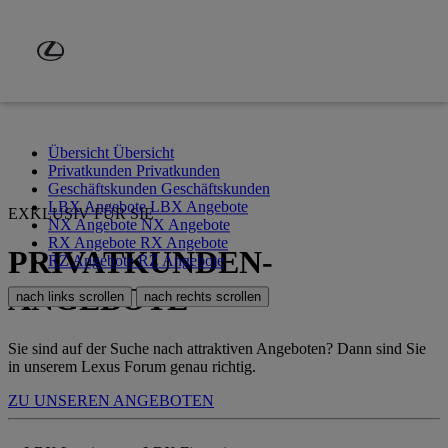
Zum Hauptinhalt springen
(Eingabetaste drücken)
Übersicht
Übersicht
Privatkunden
Privatkunden
Geschäftskunden
Geschäftskunden
LBX Angebote
LBX Angebote
EXKLUSIV FÜR SIE
NX Angebote
NX Angebote
RX Angebote
RX Angebote
PRIVATKUNDEN-
RZ Angebote
RZ Angebote
ANGEBOTE
nach links scrollen
nach rechts scrollen
Sie sind auf der Suche nach attraktiven Angeboten? Dann sind Sie
in unserem Lexus Forum genau richtig.
ZU UNSEREN ANGEBOTEN