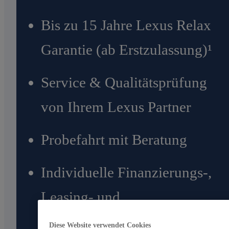
Bis zu 15 Jahre Lexus Relax
Garantie (ab Erstzulassung)¹
Service & Qualitätsprüfung
von Ihrem Lexus Partner
Probefahrt mit Beratung
Individuelle Finanzierungs-,
Leasing- und
Versicherungsangebote
Diese Website verwendet Cookies