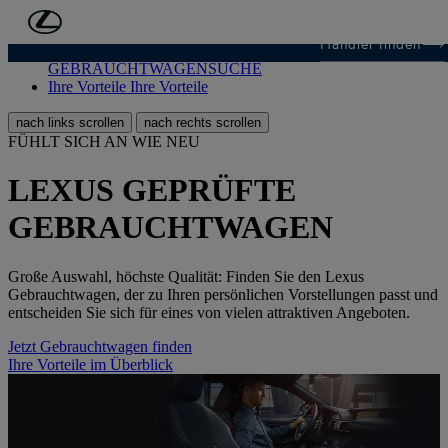
Zum Hauptinhalt springen
(Eingabetaste drücken)
Händler finden
GEBRAUCHTWAGENSUCHE
GEBRAUCHTWAGENSUCHE
Ihre Vorteile
Ihre Vorteile
nach links scrollen
nach rechts scrollen
FÜHLT SICH AN WIE NEU
LEXUS GEPRÜFTE
GEBRAUCHTWAGEN
Große Auswahl, höchste Qualität: Finden Sie den Lexus
Gebrauchtwagen, der zu Ihren persönlichen Vorstellungen passt und
entscheiden Sie sich für eines von vielen attraktiven Angeboten.
Jetzt Gebrauchtwagen finden
Ihre Vorteile im Überblick