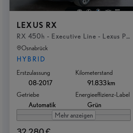
LEXUS RX
RX 450h - Executive Line - Lexus Pr
Osnabrück
HYBRID
Erstzulassung
Kilometerstand
08-2017
91.833 km
Getriebe
Energieeffizienz-Label
Automatik
Grün
Mehr anzeigen
32.280 €