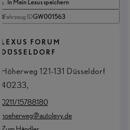
In Mein Lexus speichern
Fahrzeug ID
GW001563
LEXUS FORUM
DÜSSELDORF
Höherweg 121-131 Düsseldorf
40233,
0211/15788180
(Opens in new tab)
hoeherweg@autolevy.de
(Opens in new tab)
Zum Händler