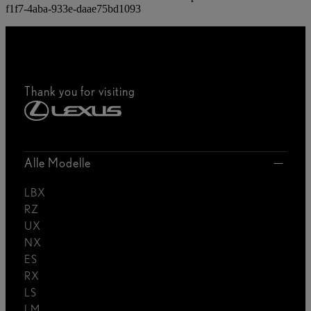
f1f7-4aba-933e-daae75bd1093
Thank you for visiting
Alle Modelle
LBX
RZ
UX
NX
ES
RX
LS
LM