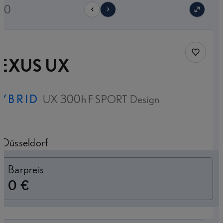
/20
Fahrzeug
LEXUS UX
YBRID
UX 300h F SPORT Design
Düsseldorf
Finanzierung
Barpreis
0 €