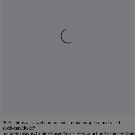
POST https://usc-webcomponents.toyota-europe.com/v1/used-
stock-cars/de/de?
brand=lexus&uscContext=used&uscEnv=production&vehicleForSale