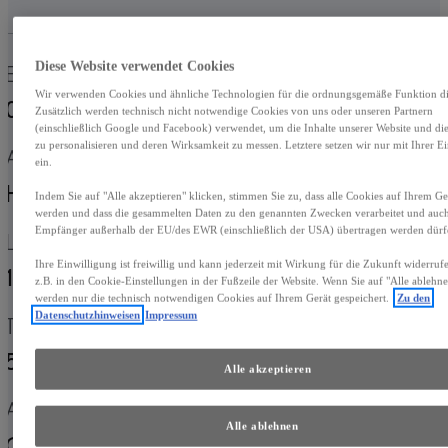
Diese Website verwendet Cookies
Erstzulassung
Kilometerstand
Wir verwenden Cookies und ähnliche Technologien für die ordnungsgemäße Funktion die
04-2024
5.134 km
Zusätzlich werden technisch nicht notwendige Cookies von uns oder unseren Partnern
(einschließlich Google und Facebook) verwendet, um die Inhalte unserer Website und d
zu personalisieren und deren Wirksamkeit zu messen. Letztere setzen wir nur mit Ihrer E
Antrieb
Fahrzeugtyp
ein.
Hybrid Benzin
Crossover
Indem Sie auf "Alle akzeptieren" klicken, stimmen Sie zu, dass alle Cookies auf Ihrem Ger
werden und dass die gesammelten Daten zu den genannten Zwecken verarbeitet und auc
Empfänger außerhalb der EU/des EWR (einschließlich der USA) übertragen werden dürf
Leistung
Getriebe
Ihre Einwilligung ist freiwillig und kann jederzeit mit Wirkung für die Zukunft widerru
146 kW (199 PS)
Automatik
z.B. in den Cookie-Einstellungen in der Fußzeile der Website. Wenn Sie auf "Alle ablehne
werden nur die technisch notwendigen Cookies auf Ihrem Gerät gespeichert.
Zu den
Datenschutzhinweisen
Impressum
Türen
Sitze
5
5
Alle akzeptieren
Außenfarbe
Antrieb
Alle ablehnen
Graphitschwarz
Hybrid Benzin