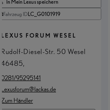
In Mein Lexus speichern
Fahrzeug ID
LC_G0101919
LEXUS FORUM WESEL
Rudolf-Diesel-Str. 50 Wesel
46485,
0281/95295141
(Opens in new tab)
Lexusforum@lackas.de
(Opens in new tab)
Zum Händler
(Opens in new tab)