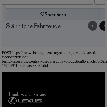
Speichern
8 ähnliche Fahrzeuge
POST https://usc-webcomponents.toyota-europe.com/v1/used-
stock-cars/de/de?
brand=lexus&uscContext=used&uscEnv=production&vehicleForSal
197f-4911-9926-aed88035abda
Thank you for visiting