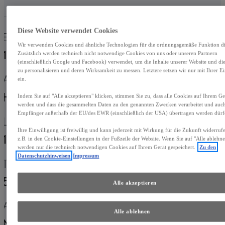
Diese Website verwendet Cookies
Erstzulassung
Kilometerstand
Wir verwenden Cookies und ähnliche Technologien für die ordnungsgemäße Funktion die
12-2023
21.208 km
Zusätzlich werden technisch nicht notwendige Cookies von uns oder unseren Partnern
(einschließlich Google und Facebook) verwendet, um die Inhalte unserer Website und d
zu personalisieren und deren Wirksamkeit zu messen. Letztere setzen wir nur mit Ihrer E
Antrieb
Fahrzeugtyp
ein.
Hybrid Benzin
Crossover
Indem Sie auf "Alle akzeptieren" klicken, stimmen Sie zu, dass alle Cookies auf Ihrem Ger
werden und dass die gesammelten Daten zu den genannten Zwecken verarbeitet und auc
Empfänger außerhalb der EU/des EWR (einschließlich der USA) übertragen werden dürf
Leistung
Getriebe
Ihre Einwilligung ist freiwillig und kann jederzeit mit Wirkung für die Zukunft widerru
135 kW (184 PS)
Automatik
z.B. in den Cookie-Einstellungen in der Fußzeile der Website. Wenn Sie auf "Alle ablehne
werden nur die technisch notwendigen Cookies auf Ihrem Gerät gespeichert.
Zu den
Datenschutzhinweisen
Impressum
Türen
Sitze
5
5
Alle akzeptieren
Außenfarbe
Antrieb
Alle ablehnen
Norigrün
Hybrid Benzin