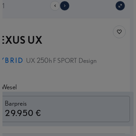
21
Fahrzeug
LEXUS UX
YBRID
UX 250h F SPORT Design
Wesel
Finanzierung
Barpreis
29.950 €