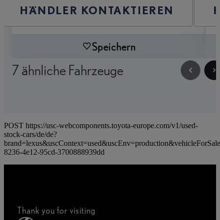
HÄNDLER KONTAKTIEREN
Speichern
7 ähnliche Fahrzeuge
POST https://usc-webcomponents.toyota-europe.com/v1/used-
stock-cars/de/de?
brand=lexus&uscContext=used&uscEnv=production&vehicleForSal
8236-4e12-95cd-3700888939dd
Thank you for visiting