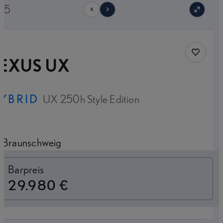
/25
Fahrzeug
LEXUS UX
YBRID
UX 250h Style Edition
Braunschweig
Finanzierung
Barpreis
29.980 €