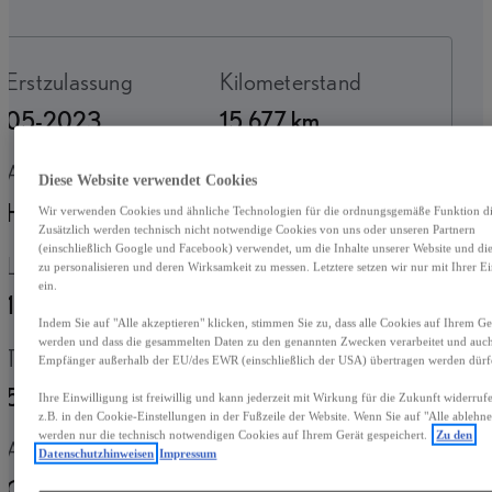
Erstzulassung
Kilometerstand
05-2023
15.677 km
Antrieb
Fahrzeugtyp
Diese Website verwendet Cookies
Hybrid Benzin
Crossover
Wir verwenden Cookies und ähnliche Technologien für die ordnungsgemäße Funktion die
Zusätzlich werden technisch nicht notwendige Cookies von uns oder unseren Partnern
(einschließlich Google und Facebook) verwendet, um die Inhalte unserer Website und d
Leistung
Getriebe
zu personalisieren und deren Wirksamkeit zu messen. Letztere setzen wir nur mit Ihrer E
ein.
135 kW (184 PS)
Automatik
Indem Sie auf "Alle akzeptieren" klicken, stimmen Sie zu, dass alle Cookies auf Ihrem Ger
werden und dass die gesammelten Daten zu den genannten Zwecken verarbeitet und auc
Türen
Sitze
Empfänger außerhalb der EU/des EWR (einschließlich der USA) übertragen werden dürf
5
5
Ihre Einwilligung ist freiwillig und kann jederzeit mit Wirkung für die Zukunft widerru
z.B. in den Cookie-Einstellungen in der Fußzeile der Website. Wenn Sie auf "Alle ablehne
werden nur die technisch notwendigen Cookies auf Ihrem Gerät gespeichert.
Zu den
Außenfarbe
Antrieb
Datenschutzhinweisen
Impressum
Graphitschwarz
Hybrid Benzin