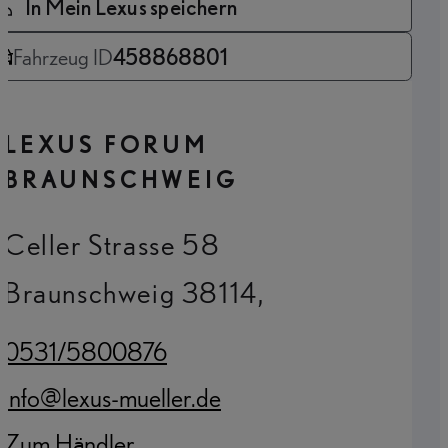
In Mein Lexus speichern
Fahrzeug ID
458868801
LEXUS FORUM
BRAUNSCHWEIG
Celler Strasse 58
Braunschweig 38114,
0531/5800876
(Opens in new tab)
info@lexus-mueller.de
(Opens in new tab)
Zum Händler