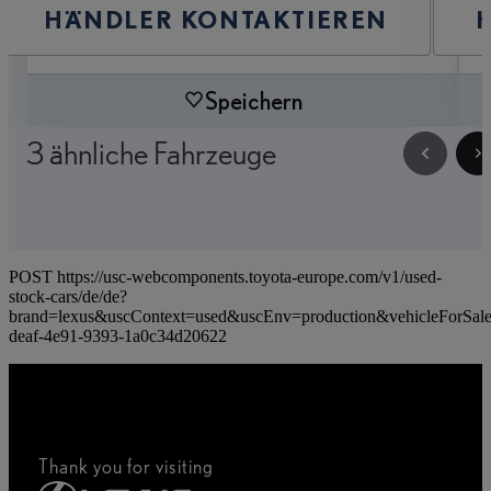
HÄNDLER KONTAKTIEREN
Speichern
3 ähnliche Fahrzeuge
POST https://usc-webcomponents.toyota-europe.com/v1/used-
stock-cars/de/de?
brand=lexus&uscContext=used&uscEnv=production&vehicleForSal
deaf-4e91-9393-1a0c34d20622
Thank you for visiting