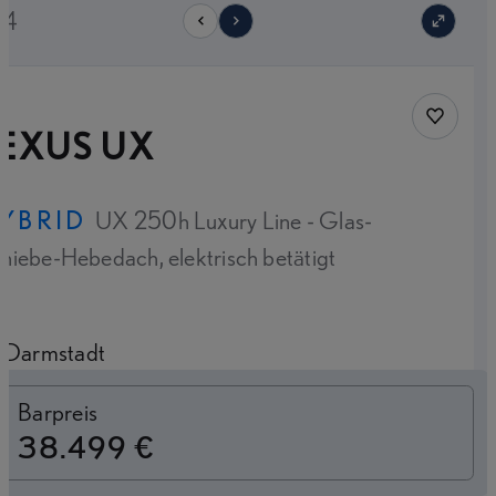
14
Fahrzeug
LEXUS UX
YBRID
UX 250h Luxury Line - Glas-
hiebe-Hebedach, elektrisch betätigt
Darmstadt
Finanzierung
Barpreis
38.499 €