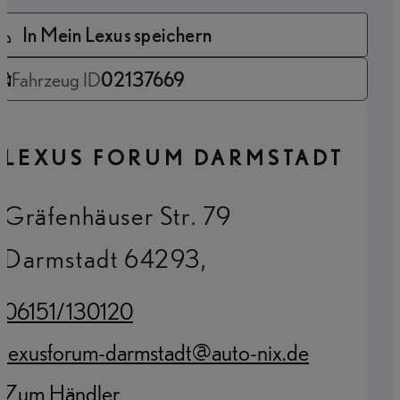
In Mein Lexus speichern
Fahrzeug ID
02137669
LEXUS FORUM DARMSTADT
Gräfenhäuser Str. 79
Darmstadt 64293,
06151/130120
(Opens in new tab)
lexusforum-darmstadt@auto-nix.de
(Opens in new tab)
Zum Händler