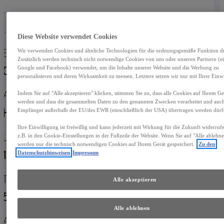
Diese Website verwendet Cookies
Erstzulassung
Kilometerstand
Wir verwenden Cookies und ähnliche Technologien für die ordnungsgemäße Funktion die
Zusätzlich werden technisch nicht notwendige Cookies von uns oder unseren Partnern (ei
03-2023
9.567 km
Google und Facebook) verwendet, um die Inhalte unserer Website und die Werbung zu
personalisieren und deren Wirksamkeit zu messen. Letztere setzen wir nur mit Ihrer Einwi
Antrieb
Fahrzeugtyp
Indem Sie auf "Alle akzeptieren" klicken, stimmen Sie zu, dass alle Cookies auf Ihrem Ger
werden und dass die gesammelten Daten zu den genannten Zwecken verarbeitet und auc
Hybrid Benzin
Crossover
Empfänger außerhalb der EU/des EWR (einschließlich der USA) übertragen werden dürf
Ihre Einwilligung ist freiwillig und kann jederzeit mit Wirkung für die Zukunft widerru
Leistung
Getriebe
z.B. in den Cookie-Einstellungen in der Fußzeile der Website. Wenn Sie auf "Alle ablehne
werden nur die technisch notwendigen Cookies auf Ihrem Gerät gespeichert.
Zu den
135 kW (184 PS)
Automatik
Datenschutzhinweisen
Impressum
Türen
Sitze
Alle akzeptieren
5
5
Alle ablehnen
Außenfarbe
Antrieb