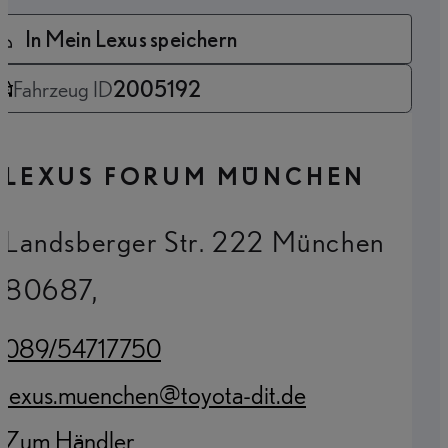
In Mein Lexus speichern
Fahrzeug ID
2005192
LEXUS FORUM MÜNCHEN
Landsberger Str. 222 München
80687,
089/54717750
(Opens in new tab)
lexus.muenchen@toyota-dit.de
(Opens in new tab)
Zum Händler