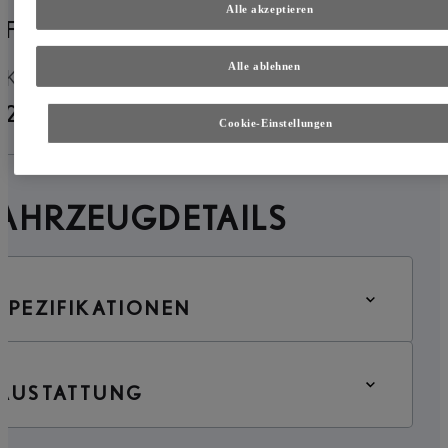
Alle akzeptieren
Flammblau
Hybrid Benzin
Alle ablehnen
Kilometerstand
Erstzulassung
29.800 km
09-2023
Cookie-Einstellungen
FAHRZEUGDETAILS
SPEZIFIKATIONEN
AUSTATTUNG