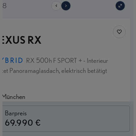
/28
Fahrzeug
EXUS RX
YBRID
RX 500h F SPORT + - Interieur
ket Panoramaglasdach, elektrisch betätigt
München
Finanzierung
Barpreis
69.990 €