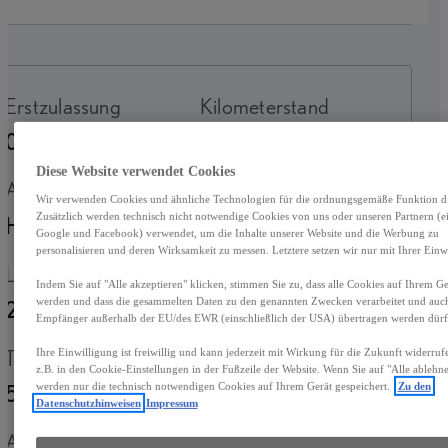
Erstzulassung
Kilometerstand
09-2023
29.800 km
Diese Website verwendet Cookies
Antrieb
Fahrzeugtyp
Wir verwenden Cookies und ähnliche Technologien für die ordnungsgemäße Funktion die
Zusätzlich werden technisch nicht notwendige Cookies von uns oder unseren Partnern (ei
Hybrid Benzin
SUV
Google und Facebook) verwendet, um die Inhalte unserer Website und die Werbung zu
personalisieren und deren Wirksamkeit zu messen. Letztere setzen wir nur mit Ihrer Einwi
Leistung
Getriebe
Indem Sie auf "Alle akzeptieren" klicken, stimmen Sie zu, dass alle Cookies auf Ihrem Ger
werden und dass die gesammelten Daten zu den genannten Zwecken verarbeitet und auc
273 kW (371 PS)
Automatik
Empfänger außerhalb der EU/des EWR (einschließlich der USA) übertragen werden dürf
Türen
Sitze
Ihre Einwilligung ist freiwillig und kann jederzeit mit Wirkung für die Zukunft widerru
z.B. in den Cookie-Einstellungen in der Fußzeile der Website. Wenn Sie auf "Alle ablehne
5
5
werden nur die technisch notwendigen Cookies auf Ihrem Gerät gespeichert.
Zu den
Datenschutzhinweisen
Impressum
Außenfarbe
Antrieb