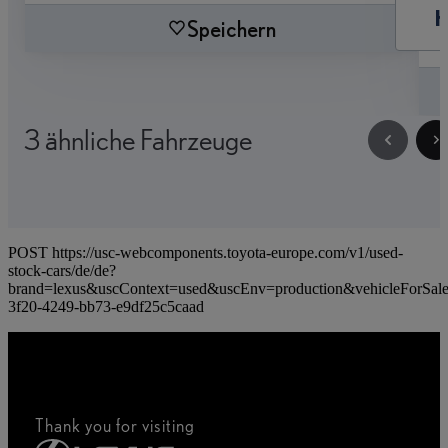
Speichern
3 ähnliche Fahrzeuge
POST https://usc-webcomponents.toyota-europe.com/v1/used-
stock-cars/de/de?
brand=lexus&uscContext=used&uscEnv=production&vehicleForSal
3f20-4249-bb73-e9df25c5caad
Thank you for visiting