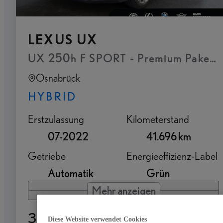
LEXUS UX
UX 250h F SPORT - Premium Paket 
Osnabrück
HYBRID
Erstzulassung
Kilometerstand
07-2022
41.696 km
Getriebe
Energieeffizienz-Label
Automatik
Grün
Mehr anzeigen
33.990 €
Diese Website verwendet Cookies