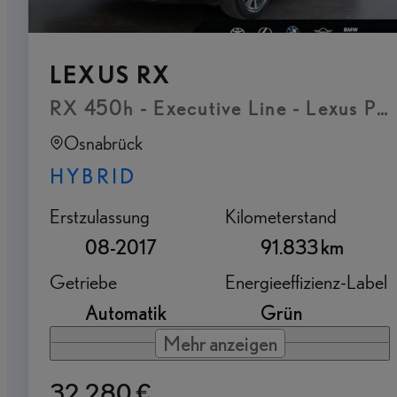
LEXUS RX
RX 450h - Executive Line - Lexus Pr
Osnabrück
HYBRID
Erstzulassung
Kilometerstand
08-2017
91.833 km
Getriebe
Energieeffizienz-Label
Automatik
Grün
Mehr anzeigen
32.280 €