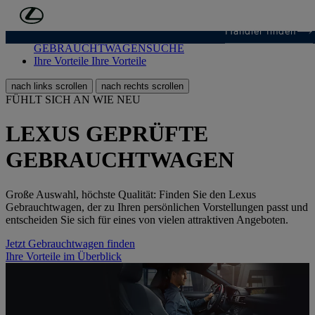
Zum Hauptinhalt springen
(Eingabetaste drücken)
Händler finden
GEBRAUCHTWAGENSUCHE
GEBRAUCHTWAGENSUCHE
Ihre Vorteile
Ihre Vorteile
nach links scrollen
nach rechts scrollen
FÜHLT SICH AN WIE NEU
LEXUS GEPRÜFTE
GEBRAUCHTWAGEN
Große Auswahl, höchste Qualität: Finden Sie den Lexus
Gebrauchtwagen, der zu Ihren persönlichen Vorstellungen passt und
entscheiden Sie sich für eines von vielen attraktiven Angeboten.
Jetzt Gebrauchtwagen finden
Ihre Vorteile im Überblick