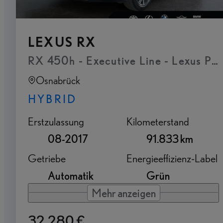
LEXUS RX
RX 450h - Executive Line - Lexus Pr
Osnabrück
HYBRID
Erstzulassung
Kilometerstand
08-2017
91.833 km
Getriebe
Energieeffizienz-Label
Automatik
Grün
Mehr anzeigen
32.280 €