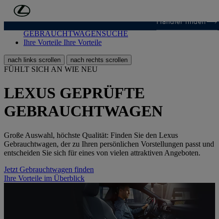
Zum Hauptinhalt springen
(Eingabetaste drücken)
Händler finden
GEBRAUCHTWAGENSUCHE
GEBRAUCHTWAGENSUCHE
Ihre Vorteile
Ihre Vorteile
nach links scrollen
nach rechts scrollen
FÜHLT SICH AN WIE NEU
LEXUS GEPRÜFTE
GEBRAUCHTWAGEN
Große Auswahl, höchste Qualität: Finden Sie den Lexus
Gebrauchtwagen, der zu Ihren persönlichen Vorstellungen passt und
entscheiden Sie sich für eines von vielen attraktiven Angeboten.
Jetzt Gebrauchtwagen finden
Ihre Vorteile im Überblick