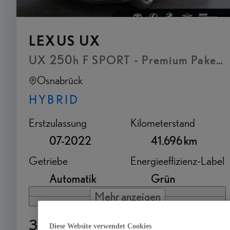
LEXUS UX
UX 250h F SPORT - Premium Paket 
Osnabrück
HYBRID
Erstzulassung
Kilometerstand
07-2022
41.696 km
Getriebe
Energieeffizienz-Label
Automatik
Grün
Mehr anzeigen
33.990 €
Diese Website verwendet Cookies