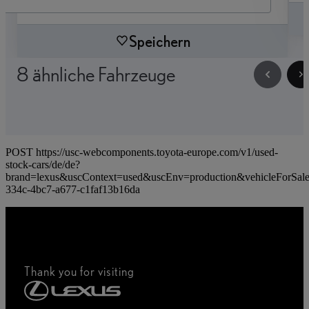
Speichern
8 ähnliche Fahrzeuge
POST https://usc-webcomponents.toyota-europe.com/v1/used-
stock-cars/de/de?
brand=lexus&uscContext=used&uscEnv=production&vehicleForSale
334c-4bc7-a677-c1faf13b16da
Thank you for visiting