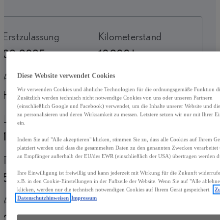
Erstzulassung
Kilometerstand
09-2025
10.900 km
Antrieb
Fahrzeugtyp
Diese Website verwendet Cookies
Wir verwenden Cookies und ähnliche Technologien für die ordnungsgemäße Funktion die
Hybrid Benzin
Andere
Zusätzlich werden technisch nicht notwendige Cookies von uns oder unseren Partnern
(einschließlich Google und Facebook) verwendet, um die Inhalte unserer Website und d
zu personalisieren und deren Wirksamkeit zu messen. Letztere setzen wir nur mit Ihrer E
Leistung
Getriebe
ein.
100 kW (135 PS)
Automatik
Indem Sie auf "Alle akzeptieren" klicken, stimmen Sie zu, dass alle Cookies auf Ihrem Ge
platziert werden und dass die gesammelten Daten zu den genannten Zwecken verarbeitet
an Empfänger außerhalb der EU/des EWR (einschließlich der USA) übertragen werden d
Türen
Sitze
Ihre Einwilligung ist freiwillig und kann jederzeit mit Wirkung für die Zukunft widerru
5
5
z.B. in den Cookie-Einstellungen in der Fußzeile der Website. Wenn Sie auf "Alle ablehn
klicken, werden nur die technisch notwendigen Cookies auf Ihrem Gerät gespeichert.
Z
Außenfarbe
Antrieb
Datenschutzhinweisen
Impressum
Grau
Hybrid Benzin