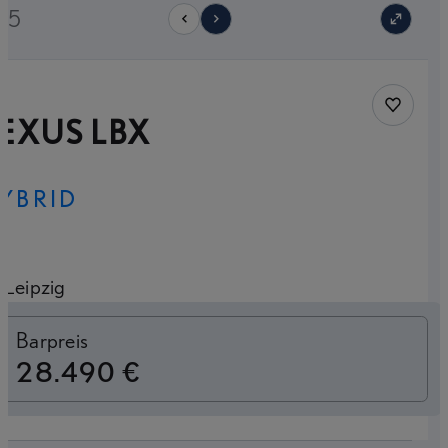
/25
Fahrzeug
EXUS LBX
YBRID
Leipzig
Finanzierung
Barpreis
28.490 €