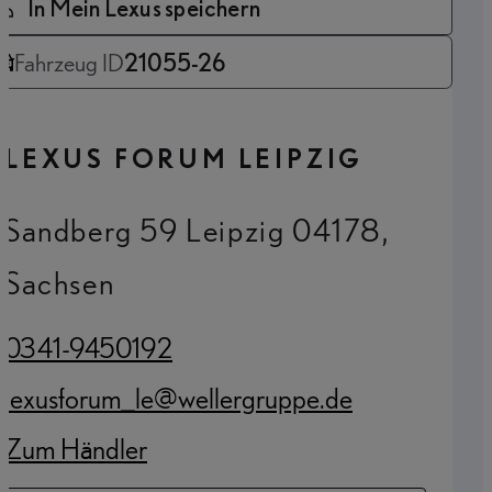
In Mein Lexus speichern
Fahrzeug ID
21055-26
LEXUS FORUM LEIPZIG
Sandberg 59 Leipzig 04178,
Sachsen
0341-9450192
(Opens in new tab)
lexusforum_le@wellergruppe.de
(Opens in new tab)
Zum Händler
(Opens in new tab)