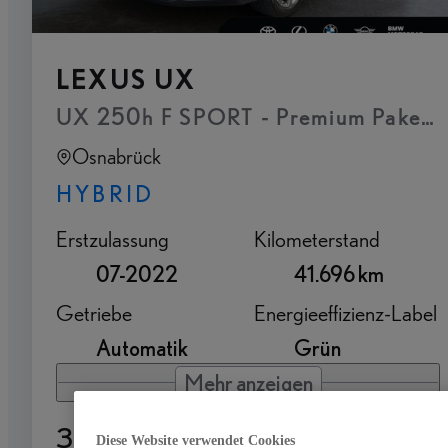
LEXUS UX
UX 250h F SPORT - Premium Paket 
Osnabrück
HYBRID
Erstzulassung
Kilometerstand
07-2022
41.696 km
Getriebe
Energieeffizienz-Label
Automatik
Grün
Mehr anzeigen
33.990 €
Diese Website verwendet Cookies