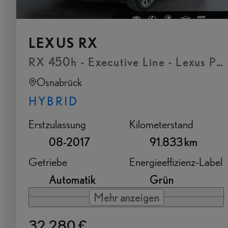
LEXUS RX
RX 450h - Executive Line - Lexus Pr
Osnabrück
HYBRID
Erstzulassung
Kilometerstand
08-2017
91.833 km
Getriebe
Energieeffizienz-Label
Automatik
Grün
Mehr anzeigen
32.280 €