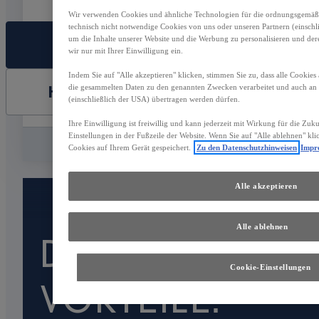
Wir verwenden Cookies und ähnliche Technologien für die ordnungsgemäße 
technisch nicht notwendige Cookies von uns oder unseren Partnern (einsch
um die Inhalte unserer Website und die Werbung zu personalisieren und der
FAHRZEUG AUSWÄHLEN
wir nur mit Ihrer Einwilligung ein.
Indem Sie auf "Alle akzeptieren" klicken, stimmen Sie zu, dass alle Cookies
HÄNDLER KONTAKTIEREN
die gesammelten Daten zu den genannten Zwecken verarbeitet und auch a
(einschließlich der USA) übertragen werden dürfen.
Ihre Einwilligung ist freiwillig und kann jederzeit mit Wirkung für die Zuk
Einstellungen in der Fußzeile der Website. Wenn Sie auf "Alle ablehnen" kl
Vergleichen
Speichern
Cookies auf Ihrem Gerät gespeichert.
Zu den Datenschutzhinweisen
Impr
Alle akzeptieren
Alle ablehnen
DAS SIND IHRE
Cookie-Einstellungen
VORTEILE: