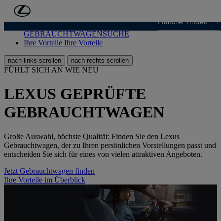
Zum Hauptinhalt springen
(Eingabetaste drücken)
Händler finden
GEBRAUCHTWAGENSUCHE
GEBRAUCHTWAGENSUCHE
Ihre Vorteile
Ihre Vorteile
nach links scrollen
nach rechts scrollen
FÜHLT SICH AN WIE NEU
LEXUS GEPRÜFTE
GEBRAUCHTWAGEN
Große Auswahl, höchste Qualität: Finden Sie den Lexus
Gebrauchtwagen, der zu Ihren persönlichen Vorstellungen passt und
entscheiden Sie sich für eines von vielen attraktiven Angeboten.
Jetzt Gebrauchtwagen finden
Ihre Vorteile im Überblick