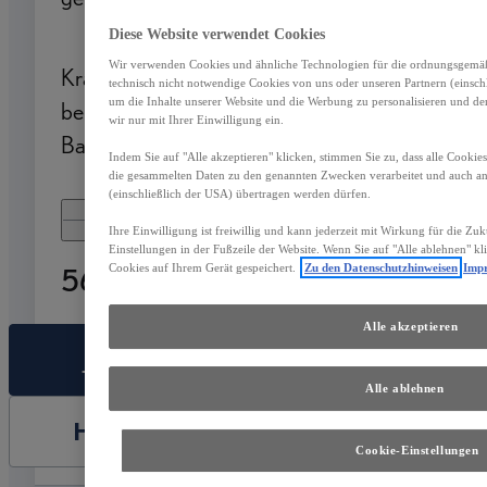
65 g/km
B
Diese Website verwendet Cookies
Wir verwenden Cookies und ähnliche Technologien für die ordnungsgemäße
Kraftstoffverbrauch
Elektrische Reichweite
technisch nicht notwendige Cookies von uns oder unseren Partnern (einsc
um die Inhalte unserer Website und die Werbung zu personalisieren und de
bei entladener
(EAER)
wir nur mit Ihrer Einwilligung ein.
Batterie
Indem Sie auf "Alle akzeptieren" klicken, stimmen Sie zu, dass alle Cookie
6,4 l/100 km
72 km
die gesammelten Daten zu den genannten Zwecken verarbeitet und auch 
(einschließlich der USA) übertragen werden dürfen.
Mehr anzeigen
Ihre Einwilligung ist freiwillig und kann jederzeit mit Wirkung für die Zu
Einstellungen in der Fußzeile der Website. Wenn Sie auf "Alle ablehnen" k
Cookies auf Ihrem Gerät gespeichert.
Zu den Datenschutzhinweisen
Imp
56.990 €
Alle akzeptieren
FAHRZEUG AUSWÄHLEN
Alle ablehnen
HÄNDLER KONTAKTIEREN
Cookie-Einstellungen