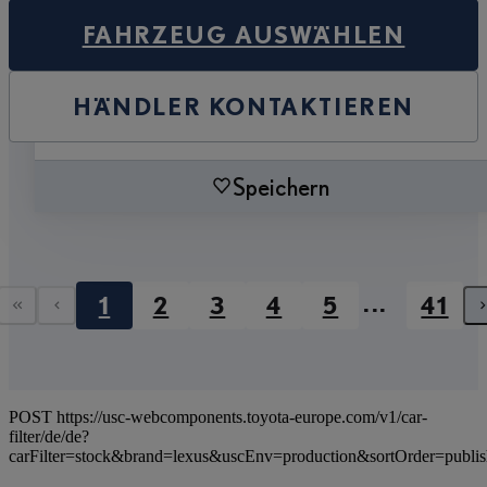
FAHRZEUG AUSWÄHLEN
HÄNDLER KONTAKTIEREN
Speichern
...
1
2
3
4
5
41
Erste Seite
Vorherige Seite
POST https://usc-webcomponents.toyota-europe.com/v1/car-
filter/de/de?
carFilter=stock&brand=lexus&uscEnv=production&sortOrder=publi