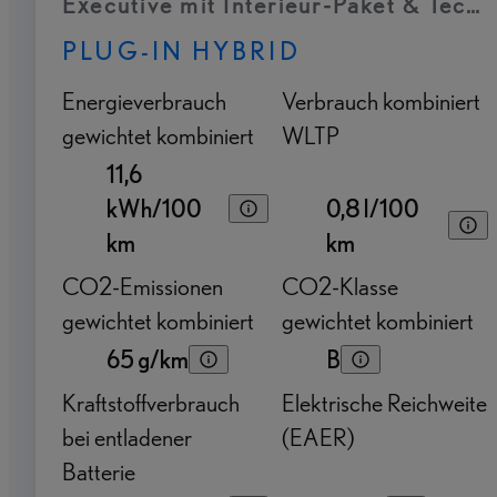
Executive mit Interieur-Paket & Tech
PLUG-IN HYBRID
Energieverbrauch
Verbrauch kombiniert
gewichtet kombiniert
WLTP
11,6
kWh/100
0,8 l/100
km
km
CO2-Emissionen
CO2-Klasse
gewichtet kombiniert
gewichtet kombiniert
65 g/km
B
Kraftstoffverbrauch
Elektrische Reichweite
bei entladener
(EAER)
Batterie