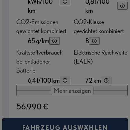
kWh/100
0,8 l/100
km
km
CO2-Emissionen
CO2-Klasse
gewichtet kombiniert
gewichtet kombiniert
65 g/km
B
Kraftstoffverbrauch
Elektrische Reichweite
bei entladener
(EAER)
Batterie
6,4 l/100 km
72 km
Mehr anzeigen
56.990 €
FAHRZEUG AUSWÄHLEN