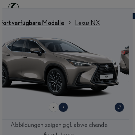
Zum Hauptinhalt springen
(Eingabetaste drücken)
Händler finden
 sind hier
:
fort verfügbare Modelle
Lexus NX
9
Abbildungen zeigen ggf. abweichende
Ausstattung.