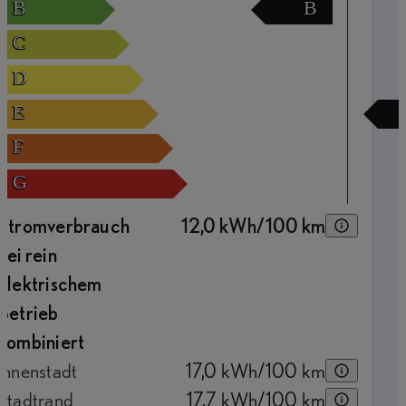
B
B
C
D
E
F
G
Stromverbrauch
12,0
kWh/100 km
bei rein
elektrischem
Betrieb
kombiniert
Innenstadt
17,0
kWh/100 km
Stadtrand
17,7
kWh/100 km