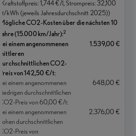
(Kraftstoffpreis: 1,744 €/l, Strompreis: 32,100
ct/kWh (jeweils Jahresdurchschnitt 2025))
Mögliche CO2-Kosten über die nächsten 10
2
Jahre (15.000 km/Jahr):
bei einem angenommenen
1.539,00 €
mittleren
durchschnittlichen CO2-
Preis von 142,50 €/t:
bei einem angenommenen
648,00 €
niedrigen durchschnittlichen
CO2-Preis von 60,00 €/t:
bei einem angenommenen
2.376,00 €
hohen durchschnittlichen
CO2-Preis von