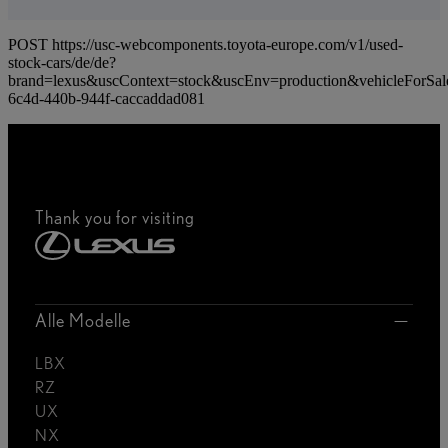
POST https://usc-webcomponents.toyota-europe.com/v1/used-
stock-cars/de/de?
brand=lexus&uscContext=stock&uscEnv=production&vehicleForSal
6c4d-440b-944f-caccaddad081
Thank you for visiting
Alle Modelle
LBX
RZ
UX
NX