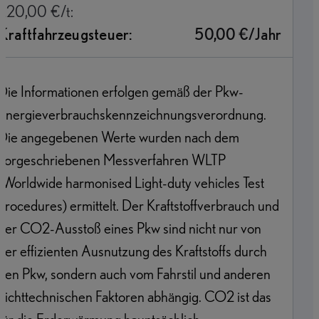
220,00 €/t:
Kraftfahrzeugsteuer:
50,00 €/Jahr
Die Informationen erfolgen gemäß der Pkw-
Energieverbrauchskennzeichnungsverordnung.
Die angegebenen Werte wurden nach dem
vorgeschriebenen Messverfahren WLTP
(Worldwide harmonised Light-duty vehicles Test
Procedures) ermittelt. Der Kraftstoffverbrauch und
der CO2-Ausstoß eines Pkw sind nicht nur von
der effizienten Ausnutzung des Kraftstoffs durch
den Pkw, sondern auch vom Fahrstil und anderen
nichttechnischen Faktoren abhängig. CO2 ist das