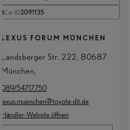
Car ID
2091135
LEXUS FORUM MÜNCHEN
Landsberger Str. 222, 80687
München,
089/54717750
(Opens in new tab)
lexus.muenchen@toyota-dit.de
(Opens in new tab)
Händler-Website öffnen
(Opens in new tab)