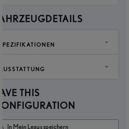
FAHRZEUGDETAILS
SPEZIFIKATIONEN
AUSSTATTUNG
AVE THIS
CONFIGURATION
In Mein Lexus speichern