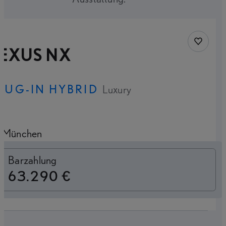
Fahrzeug
LEXUS NX
LUG-IN HYBRID
Luxury
München
Switch to monthly
Barzahlung
63.290 €