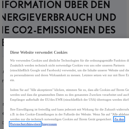
INFORMATION ÜBER DEN
ENERGIEVERBRAUCH UND
IE CO2-EMISSIONEN DES
NEUEN PKW
Diese Website verwendet Cookies
Wir verwenden Cookies und ähnliche Technologien für die ordnungsgemäße Funktion die
Zusätzlich werden technisch nicht notwendige Cookies von uns oder unseren Partnern
Kraftstoff
Benzin
(einschließlich Google und Facebook) verwendet, um die Inhalte unserer Website und d
zu personalisieren und deren Wirksamkeit zu messen. Letztere setzen wir nur mit Ihrer E
andere Energieträger
Strom
ein.
Indem Sie auf "Alle akzeptieren" klicken, stimmen Sie zu, dass alle Cookies auf Ihrem Ger
werden und dass die gesammelten Daten zu den genannten Zwecken verarbeitet und auc
Empfänger außerhalb der EU/des EWR (einschließlich der USA) übertragen werden dürf
Energieverbrauch
12,0
kWh/100 km
Ihre Einwilligung ist freiwillig und kann jederzeit mit Wirkung für die Zukunft widerru
gewichtet
z.B. in den Cookie-Einstellungen in der Fußzeile der Website. Wenn Sie auf "Alle ablehne
werden nur die technisch notwendigen Cookies auf Ihrem Gerät gespeichert.
Zu den
kombiniert
Datenschutzhinweisen
Impressum