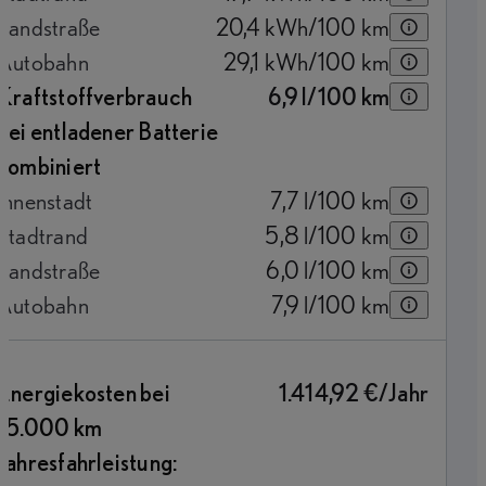
Landstraße
20,4
kWh/100 km
Autobahn
29,1
kWh/100 km
Kraftstoffverbrauch
6,9
l/100 km
bei entladener Batterie
kombiniert
Innenstadt
7,7
l/100 km
Stadtrand
5,8
l/100 km
Landstraße
6,0
l/100 km
Autobahn
7,9
l/100 km
Energiekosten bei
1.414,92 €/Jahr
15.000 km
Jahresfahrleistung: