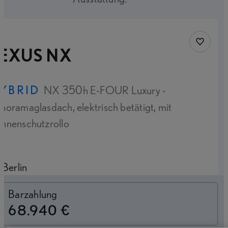
Fahrzeug
LEXUS NX
YBRID
NX 350h E-FOUR Luxury -
noramaglasdach, elektrisch betätigt, mit
nnenschutzrollo
Berlin
Switch to monthly
Barzahlung
68.940 €