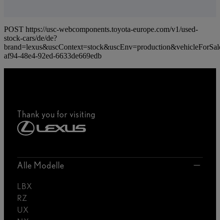
POST https://usc-webcomponents.toyota-europe.com/v1/used-
stock-cars/de/de?
brand=lexus&uscContext=stock&uscEnv=production&vehicleForSal
af94-48e4-92ed-6633de669edb
Thank you for visiting
Alle Modelle
LBX
RZ
UX