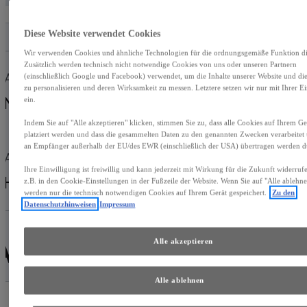
Diese Website verwendet Cookies
Wir verwenden Cookies und ähnliche Technologien für die ordnungsgemäße Funktion die
Zusätzlich werden technisch nicht notwendige Cookies von uns oder unseren Partnern
Außenfarbe
Energieeffizienz-
(einschließlich Google und Facebook) verwendet, um die Inhalte unserer Website und d
zu personalisieren und deren Wirksamkeit zu messen. Letztere setzen wir nur mit Ihrer E
Label
Norigrün
ein.
Grün
Indem Sie auf "Alle akzeptieren" klicken, stimmen Sie zu, dass alle Cookies auf Ihrem Ge
platziert werden und dass die gesammelten Daten zu den genannten Zwecken verarbeitet
an Empfänger außerhalb der EU/des EWR (einschließlich der USA) übertragen werden d
Antrieb
Getriebe
Ihre Einwilligung ist freiwillig und kann jederzeit mit Wirkung für die Zukunft widerru
Hybrid Benzin
Automatik
z.B. in den Cookie-Einstellungen in der Fußzeile der Website. Wenn Sie auf "Alle ablehne
werden nur die technisch notwendigen Cookies auf Ihrem Gerät gespeichert.
Zu den
Datenschutzhinweisen
Impressum
Alle akzeptieren
FAHRZEUGDETAILS
Alle ablehnen