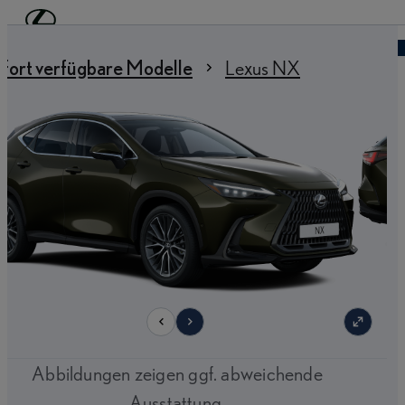
Zum Hauptinhalt springen
(Eingabetaste drücken)
Händler finden
 sind hier
:
fort verfügbare Modelle
Lexus NX
9
Abbildungen zeigen ggf. abweichende
Ausstattung.