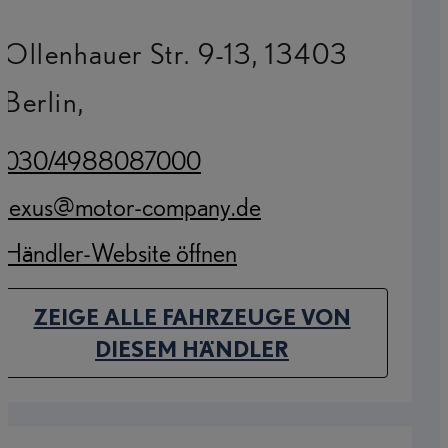
Ollenhauer Str. 9-13, 13403
Berlin,
030/4988087000
(Opens in new tab)
lexus@motor-company.de
(Opens in new tab)
Händler-Website öffnen
(Opens in new tab)
ZEIGE ALLE FAHRZEUGE VON
(OPENS IN NEW TAB)
DIESEM HÄNDLER