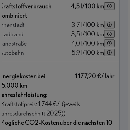
Kraftstoffverbrauch
4,5
l/100 km
kombiniert
Innenstadt
3,7
l/100 km
Stadtrand
3,5
l/100 km
Landstraße
4,0
l/100 km
Autobahn
5,9
l/100 km
Energiekosten bei
1.177,20 €/Jahr
15.000 km
Jahresfahrleistung:
(Kraftstoffpreis: 1,744 €/l (jeweils
Jahresdurchschnitt 2025))
Mögliche CO2-Kosten über die nächsten 10