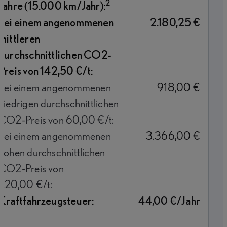
2
Jahre (15.000 km/Jahr):
bei einem angenommenen
2.180,25 €
mittleren
durchschnittlichen CO2-
Preis von 142,50 €/t:
bei einem angenommenen
918,00 €
niedrigen durchschnittlichen
CO2-Preis von 60,00 €/t:
bei einem angenommenen
3.366,00 €
hohen durchschnittlichen
CO2-Preis von
220,00 €/t:
Kraftfahrzeugsteuer:
44,00 €/Jahr