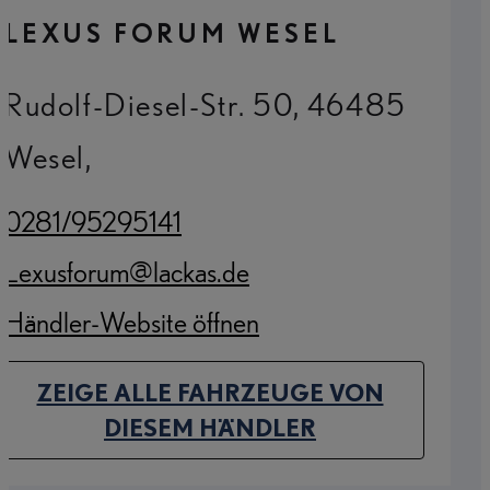
LEXUS FORUM WESEL
Rudolf-Diesel-Str. 50, 46485
Wesel,
0281/95295141
(Opens in new tab)
Lexusforum@lackas.de
(Opens in new tab)
Händler-Website öffnen
(Opens in new tab)
ZEIGE ALLE FAHRZEUGE VON
(OPENS IN NEW TAB)
DIESEM HÄNDLER