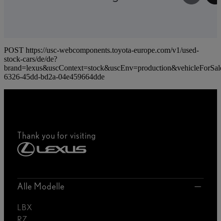
POST https://usc-webcomponents.toyota-europe.com/v1/used-
stock-cars/de/de?
brand=lexus&uscContext=stock&uscEnv=production&vehicleForSal
6326-45dd-bd2a-04e459664dde
Thank you for visiting
Alle Modelle
LBX
RZ