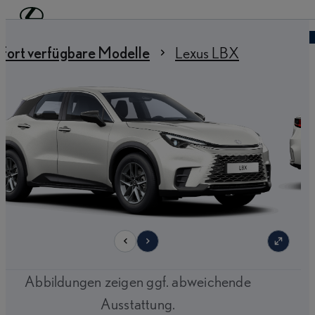
Zum Hauptinhalt springen
(Eingabetaste drücken)
Händler finden
 sind hier
:
fort verfügbare Modelle
Lexus LBX
9
Abbildungen zeigen ggf. abweichende
Ausstattung.