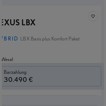
Fahrzeug
EXUS LBX
YBRID
LBX Basis plus Komfort Paket
Wesel
Switch to monthly
Barzahlung
30.490 €