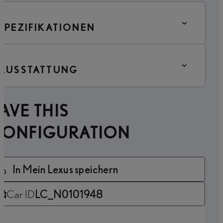
SPEZIFIKATIONEN
AUSSTATTUNG
AVE THIS
CONFIGURATION
In Mein Lexus speichern
Car ID
LC_N0101948