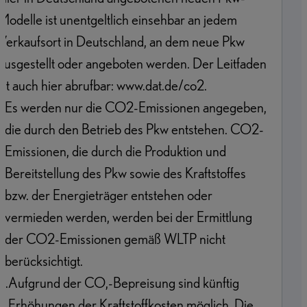
Modelle ist unentgeltlich einsehbar an jedem
Verkaufsort in Deutschland, an dem neue Pkw
ausgestellt oder angeboten werden. Der Leitfaden
ist auch hier abrufbar: www.dat.de/co2.
1
.
Es werden nur die CO2-Emissionen angegeben,
die durch den Betrieb des Pkw entstehen. CO2-
Emissionen, die durch die Produktion und
Bereitstellung des Pkw sowie des Kraftstoffes
bzw. der Energieträger entstehen oder
vermieden werden, werden bei der Ermittlung
der CO2-Emissionen gemäß WLTP nicht
berücksichtigt.
2
.
Aufgrund der CO,-Bepreisung sind künftig
Erhöhungen der Kraftstoffkosten möglich. Die