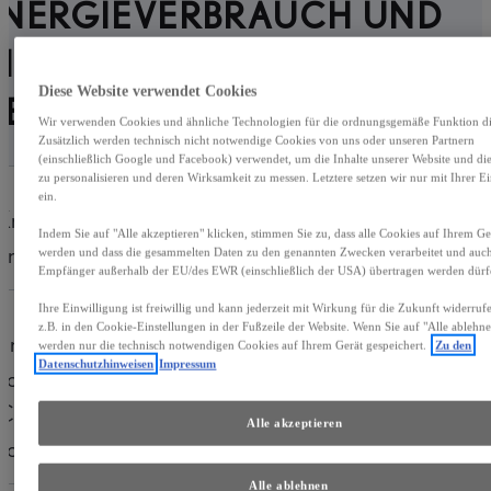
ENERGIEVERBRAUCH UND
IE CO2-EMISSIONEN DES
Diese Website verwendet Cookies
NEUEN PKW
Wir verwenden Cookies und ähnliche Technologien für die ordnungsgemäße Funktion die
Zusätzlich werden technisch nicht notwendige Cookies von uns oder unseren Partnern
(einschließlich Google und Facebook) verwendet, um die Inhalte unserer Website und d
zu personalisieren und deren Wirksamkeit zu messen. Letztere setzen wir nur mit Ihrer E
ein.
Kraftstoff
Benzin
Indem Sie auf "Alle akzeptieren" klicken, stimmen Sie zu, dass alle Cookies auf Ihrem Ger
andere Energieträger
entfällt
werden und dass die gesammelten Daten zu den genannten Zwecken verarbeitet und auc
Empfänger außerhalb der EU/des EWR (einschließlich der USA) übertragen werden dürf
Ihre Einwilligung ist freiwillig und kann jederzeit mit Wirkung für die Zukunft widerru
z.B. in den Cookie-Einstellungen in der Fußzeile der Website. Wenn Sie auf "Alle ablehne
Energieverbrauch
4,5
l/100 km
werden nur die technisch notwendigen Cookies auf Ihrem Gerät gespeichert.
Zu den
Datenschutzhinweisen
Impressum
kombiniert
CO2-Emissionen
1
102
g/km
Alle akzeptieren
kombiniert
Alle ablehnen