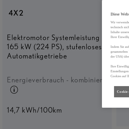
4X2
Diese Web
Wir verwende
technisch nic
Inhalte unser
Elektromotor Systemleistung
Ihrer Einwill
165 kW (224 PS)
,
stufenloses
Indem Sie auf
gesammelten 
Automatikgetriebe
der USA) übe
Ihre Einwilli
Einstellungen
Cookies auf I
Energieverbrauch - kombiniert
Kraftstoffinfo umschalten
Cookie-
14,7 kWh/100km