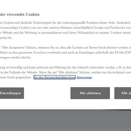
site verwendet Cookies
n Cookies und ähnliche Technologien für die ordnungsgemäße Funktion dieser Seite. Zusätzlic
ht notwendige Cookies von uns oder unseren Partnern (einschließlich Google und Facebook) ver
er Website und die Werbung zu personalisieren und deren Wirksamkeit zu messen. Letztere setzen
igung ein.
 "Alle akzeptieren" klicken, stimmen Sie zu, dass alle Cookies auf Ihrem Gerät platziert werden u
Daten zu den genannten Zwecken verarbeitet und auch an Empfänger außerhalb der EU/des EWR 
rtragen werden dürfen.
gung ist freiwillig und kann jederzeit mit Wirkung für die Zukunft widerrufen werden, z.B. in de
 in der Fußzeile der Website. Wenn Sie auf "Alle ablehnen" klicken, werden nur die technisch n
hrem Gerät gespeichert.
Zu den Datenschutzhinweisen
Impressum
Einstellungen
Alle ablehnen
Alle a