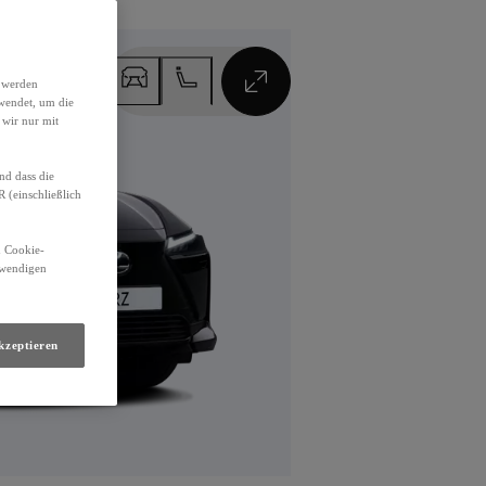
h werden
VOLLBILDMODUS
wendet, um die
 wir nur mit
nd dass die
(einschließlich
n Cookie-
otwendigen
kzeptieren