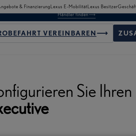
ngebote & Finanzierung
Lexus E-Mobilität
Lexus Besitzer
Geschäf
Händler finden
ationen und Highlights
ROBEFAHRT VEREINBAREN
ZUS
 ZUR
ATION
nfigurieren Sie Ihre
xecutive