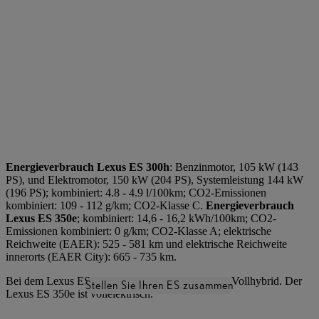
Alle Spezifikationen ansehen
Energieverbrauch Lexus ES 300h
: Benzinmotor, 105 kW (143
PS), und Elektromotor, 150 kW (204 PS), Systemleistung 144 kW
(196 PS); kombiniert: 4.8 - 4.9 l/100km; CO2-Emissionen
kombiniert: 109 - 112 g/km; CO2-Klasse C.
Energieverbrauch
Lexus ES 350e
; kombiniert: 14,6 - 16,2 kWh/100km; CO2-
Emissionen kombiniert: 0 g/km; CO2-Klasse A; elektrische
Reichweite (EAER): 525 - 581 km und elektrische Reichweite
innerorts (EAER City): 665 - 735 km.
Bei dem Lexus ES 300h handelt es sich um einen Vollhybrid. Der
Stellen Sie Ihren ES zusammen
Lexus ES 350e ist vollelektrisch.
*Abbildung zeigt Sonderausstattung