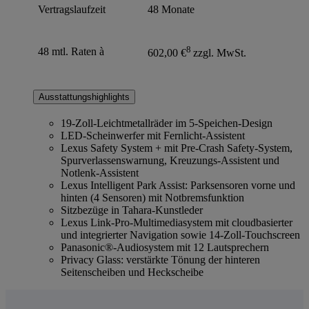
Vertragslaufzeit
48 Monate
8
48 mtl. Raten à
602,00 €
zzgl. MwSt.
Ausstattungshighlights
19-Zoll-Leichtmetallräder im 5-Speichen-Design
LED-Scheinwerfer mit Fernlicht-Assistent
Lexus Safety System + mit Pre-Crash Safety-System,
Spurverlassenswarnung, Kreuzungs-Assistent und
Notlenk-Assistent
Lexus Intelligent Park Assist: Parksensoren vorne und
hinten (4 Sensoren) mit Notbremsfunktion
Sitzbezüge in Tahara-Kunstleder
Lexus Link-Pro-Multimediasystem mit cloudbasierter
und integrierter Navigation sowie 14-Zoll-Touchscreen
Panasonic®-Audiosystem mit 12 Lautsprechern
Privacy Glass: verstärkte Tönung der hinteren
Seitenscheiben und Heckscheibe