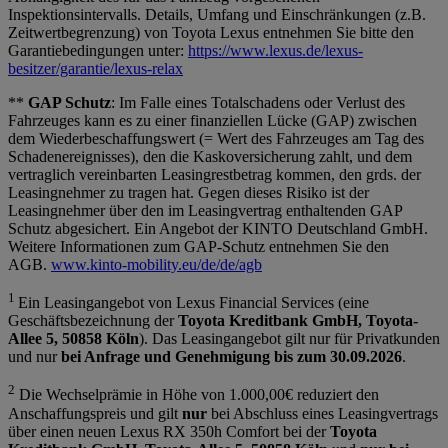
Inspektionsintervalls. Details, Umfang und Einschränkungen (z.B.
Zeitwertbegrenzung) von Toyota Lexus entnehmen Sie bitte den
Garantiebedingungen unter:
https://www.lexus.de/lexus-
besitzer/garantie/lexus-relax
**
GAP Schutz
: Im Falle eines Totalschadens oder Verlust des
Fahrzeuges kann es zu einer finanziellen Lücke (GAP) zwischen
dem Wiederbeschaffungswert (= Wert des Fahrzeuges am Tag des
Schadenereignisses), den die Kaskoversicherung zahlt, und dem
vertraglich vereinbarten Leasingrestbetrag kommen, den grds. der
Leasingnehmer zu tragen hat. Gegen dieses Risiko ist der
Leasingnehmer über den im Leasingvertrag enthaltenden GAP
Schutz abgesichert. Ein Angebot der KINTO Deutschland GmbH.
Weitere Informationen zum GAP-Schutz entnehmen Sie den
AGB.
www.kinto-mobility.eu/de/de/agb
1
Ein Leasingangebot von Lexus Financial Services (eine
Geschäftsbezeichnung der
Toyota Kreditbank GmbH, Toyota-
Allee 5, 50858 Köln
). Das Leasingangebot gilt nur für Privatkunden
und nur
bei Anfrage und Genehmigung bis zum 30.09.2026
.
2
Die Wechselprämie in Höhe von 1.000,00€ reduziert den
Anschaffungspreis und gilt
nur
bei Abschluss eines Leasingvertrags
über einen neuen Lexus RX 350h Comfort bei der
Toyota