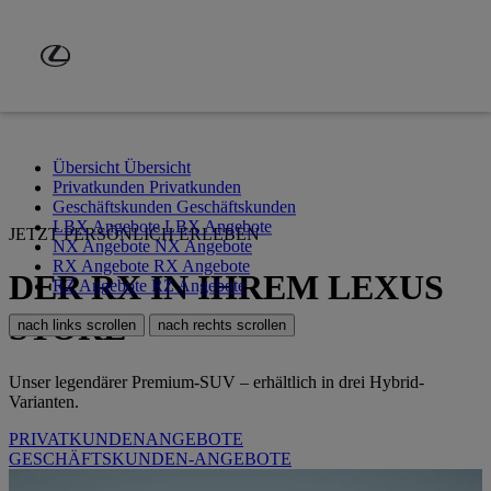
Zum Hauptinhalt springen
(Eingabetaste drücken)
Übersicht
Übersicht
Privatkunden
Privatkunden
Geschäftskunden
Geschäftskunden
LBX Angebote
LBX Angebote
JETZT PERSÖNLICH ERLEBEN
NX Angebote
NX Angebote
RX Angebote
RX Angebote
DER RX IN IHREM LEXUS
RZ Angebote
RZ Angebote
STORE
nach links scrollen
nach rechts scrollen
Unser legendärer Premium-SUV – erhältlich in drei Hybrid-
Varianten.
PRIVATKUNDENANGEBOTE
GESCHÄFTSKUNDEN-ANGEBOTE