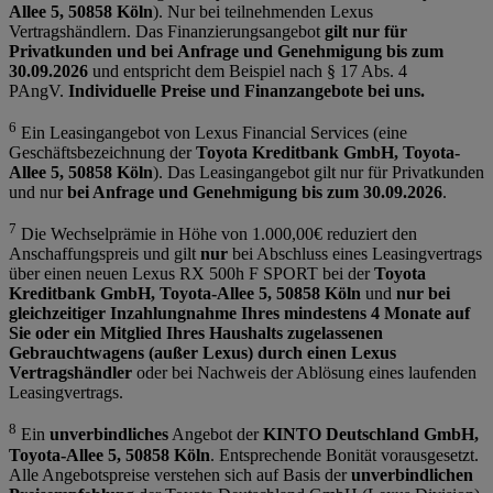
Allee 5, 50858 Köln
). Nur bei teilnehmenden Lexus
Vertragshändlern. Das Finanzierungsangebot
gilt nur für
Privatkunden und bei Anfrage und Genehmigung bis zum
30.09.2026
und entspricht dem Beispiel nach § 17 Abs. 4
PAngV.
Individuelle Preise und Finanzangebote bei uns.
6
Ein Leasingangebot von Lexus Financial Services (eine
Geschäftsbezeichnung der
Toyota Kreditbank GmbH, Toyota-
Allee 5, 50858 Köln
). Das Leasingangebot gilt nur für Privatkunden
und nur
bei Anfrage und Genehmigung bis zum 30.09.2026
.
7
Die Wechselprämie in Höhe von 1.000,00€ reduziert den
Anschaffungspreis und gilt
nur
bei Abschluss eines Leasingvertrags
über einen neuen Lexus RX 500h F SPORT bei der
Toyota
Kreditbank GmbH, Toyota-Allee 5, 50858 Köln
und
nur bei
gleichzeitiger Inzahlungnahme Ihres mindestens 4 Monate auf
Sie oder ein Mitglied Ihres Haushalts zugelassenen
Gebrauchtwagens (außer Lexus) durch einen Lexus
Vertragshändler
oder bei Nachweis der Ablösung eines laufenden
Leasingvertrags.
8
Ein
unverbindliches
Angebot der
KINTO Deutschland GmbH,
Toyota-Allee 5, 50858 Köln
. Entsprechende Bonität vorausgesetzt.
Alle Angebotspreise verstehen sich auf Basis der
unverbindlichen