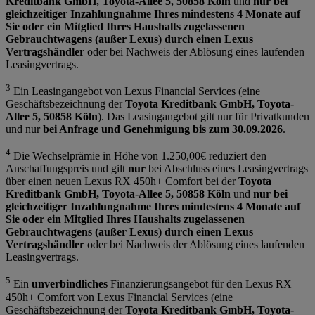
Kreditbank GmbH, Toyota-Allee 5, 50858 Köln
und
nur bei
gleichzeitiger Inzahlungnahme Ihres mindestens 4 Monate auf
Sie oder ein Mitglied Ihres Haushalts zugelassenen
Gebrauchtwagens (außer Lexus) durch einen Lexus
Vertragshändler
oder bei Nachweis der Ablösung eines laufenden
Leasingvertrags.
3
Ein Leasingangebot von Lexus Financial Services (eine
Geschäftsbezeichnung der
Toyota Kreditbank GmbH, Toyota-
Allee 5, 50858 Köln
). Das Leasingangebot gilt nur für Privatkunden
und nur
bei Anfrage und Genehmigung bis zum 30.09.2026
.
4
Die Wechselprämie in Höhe von 1.250,00€ reduziert den
Anschaffungspreis und gilt
nur
bei Abschluss eines Leasingvertrags
über einen neuen Lexus RX 450h+ Comfort bei der
Toyota
Kreditbank GmbH, Toyota-Allee 5, 50858 Köln
und
nur bei
gleichzeitiger Inzahlungnahme Ihres mindestens 4 Monate auf
Sie oder ein Mitglied Ihres Haushalts zugelassenen
Gebrauchtwagens (außer Lexus) durch einen Lexus
Vertragshändler
oder bei Nachweis der Ablösung eines laufenden
Leasingvertrags.
5
Ein
unverbindliches
Finanzierungsangebot für den Lexus RX
450h+ Comfort von Lexus Financial Services (eine
Geschäftsbezeichnung der
Toyota Kreditbank GmbH, Toyota-