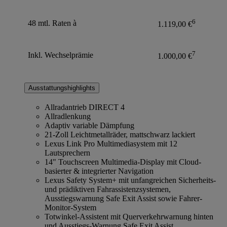
6
48 mtl. Raten à
1.119,00 €
7
Inkl. Wechselprämie
1.000,00 €
Ausstattungshighlights
Allradantrieb DIRECT 4
Allradlenkung
Adaptiv variable Dämpfung
21-Zoll Leichtmetallräder, mattschwarz lackiert
Lexus Link Pro Multimediasystem mit 12
Lautsprechern
14" Touchscreen Multimedia-Display mit Cloud-
basierter & integrierter Navigation
Lexus Safety System+ mit unfangreichen Sicherheits-
und prädiktiven Fahrassistenzsystemen,
Ausstiegswarnung Safe Exit Assist sowie Fahrer-
Monitor-System
Totwinkel-Assistent mit Querverkehrwarnung hinten
und Ausstiegs-Warnung Safe Exit Assist