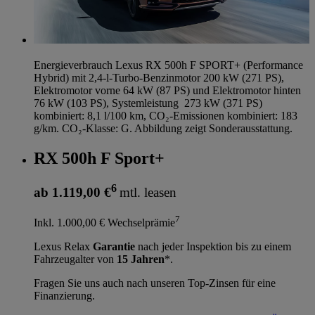
Energieverbrauch Lexus RX 500h F SPORT+ (Performance
Hybrid) mit 2,4-l-Turbo-Benzinmotor 200 kW (271 PS),
Elektromotor vorne 64 kW (87 PS) und Elektromotor hinten
76 kW (103 PS), Systemleistung 273 kW (371 PS)
kombiniert: 8,1 l/100 km, CO₂-Emissionen kombiniert: 183
g/km. CO₂-Klasse: G. Abbildung zeigt Sonderausstattung.
RX 500h F Sport+
6
ab 1.119,00 €
mtl. leasen
7
Inkl. 1.000,00 € Wechselprämie
Lexus Relax
Garantie
nach jeder Inspektion bis zu einem
Fahrzeugalter von
15 Jahren
*.
Fragen Sie uns auch nach unseren Top-Zinsen für eine
Finanzierung.