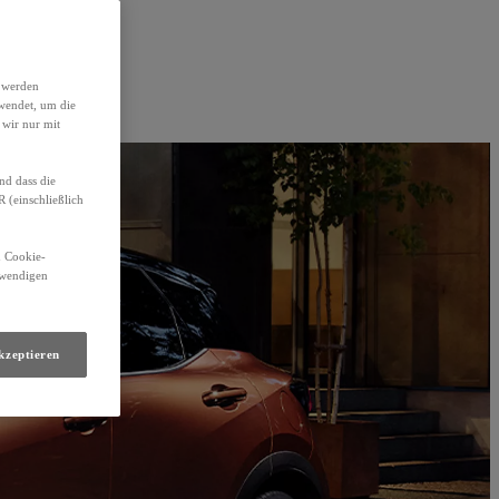
h werden
wendet, um die
 wir nur mit
nd dass die
(einschließlich
n Cookie-
otwendigen
kzeptieren