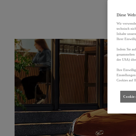
Diese Web
Wir verwende
technisch nic
Inhalte unser
Ihrer Einwill
Indem Sie auf
gesammelten 
der USA) übe
Ihre Einwilli
Einstellungen
Cookies auf I
Cookie-