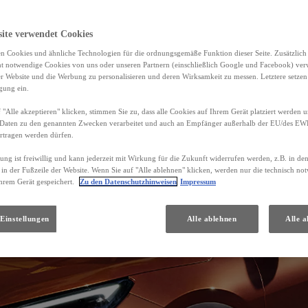
site verwendet Cookies
n Cookies und ähnliche Technologien für die ordnungsgemäße Funktion dieser Seite. Zusätzlic
ht notwendige Cookies von uns oder unseren Partnern (einschließlich Google und Facebook) ver
er Website und die Werbung zu personalisieren und deren Wirksamkeit zu messen. Letztere setzen
igung ein.
 "Alle akzeptieren" klicken, stimmen Sie zu, dass alle Cookies auf Ihrem Gerät platziert werden u
Daten zu den genannten Zwecken verarbeitet und auch an Empfänger außerhalb der EU/des EWR 
rtragen werden dürfen.
gung ist freiwillig und kann jederzeit mit Wirkung für die Zukunft widerrufen werden, z.B. in de
 in der Fußzeile der Website. Wenn Sie auf "Alle ablehnen" klicken, werden nur die technisch n
hrem Gerät gespeichert.
Zu den Datenschutzhinweisen
Impressum
Einstellungen
Alle ablehnen
Alle a