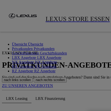
Zum Hauptinhalt springen
(Eingabetaste drücken)
LEXUS STORE ESSEN
Übersicht
Übersicht
Privatkunden
Privatkunden
EXKLUSIV FÜR SIE
Geschäftskunden
Geschäftskunden
LBX Angebote
LBX Angebote
NX Angebote
NX Angebote
PRIVATKUNDEN-ANGEBOT
RX Angebote
RX Angebote
RZ Angebote
RZ Angebote
Sie sind auf der Suche nach attraktiven Angeboten? Dann sind Sie i
nach links scrollen
nach rechts scrollen
ZU UNSEREN ANGEBOTEN
LBX Leasing
LBX Finanzierung