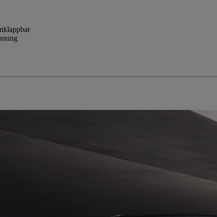
inklappbar
ennung