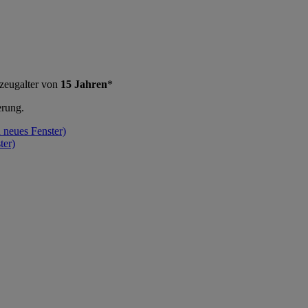
zeugalter von
15 Jahren
*
erung.
n neues Fenster)
ter)