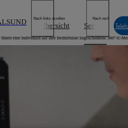
ngebote & Finanzierung
Lexus E-Mobilität
Lexus Besitzer
Geschäf
Händler finden
Nach links scrollen
Nach rechts scrollen
ALSUND
Übersicht
Service
N
Telef
Ihnen eine individuell auf Ihre Bedürfnisse zugeschnittene 360°-E-Mob