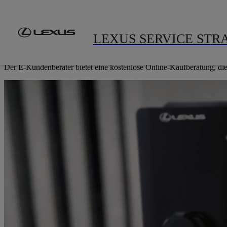
Zum Hauptinhalt springen
(Eingabetaste drücken)
Modelle
Gebrauchtwagen
A
FÜR SIE PERSONALISIERT
LEXUS SERVICE STR
E-KUNDENBERATER
Der E-Kundenberater bietet eine kostenlose Online-Kaufberatung, die 