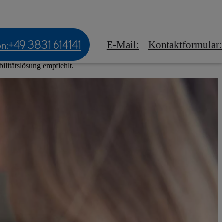
tskunden
Experience Amazing
ews & Events
on
:
+49 3831 614141
E-Mail
:
Kontaktformular
:
ilitätslösung empfiehlt.