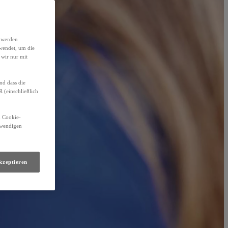
h werden
wendet, um die
 wir nur mit
nd dass die
(einschließlich
n Cookie-
otwendigen
kzeptieren