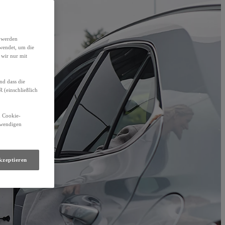
h werden
wendet, um die
 wir nur mit
nd dass die
(einschließlich
n Cookie-
otwendigen
kzeptieren