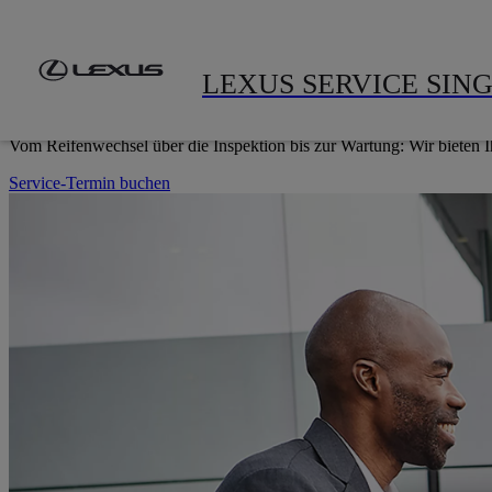
Zum Hauptinhalt springen
(Eingabetaste drücken)
Modelle
Gebrauchtwagen
A
EXKLUSIV UND INDIVIDUELL
LEXUS SERVICE SIN
UNSER SERVICE FÜR SIE
Vom Reifenwechsel über die Inspektion bis zur Wartung: Wir bieten I
Service-Termin buchen