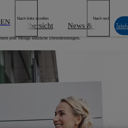
ngebote & Finanzierung
Lexus E-Mobilität
Lexus Besitzer
Geschäf
Händler finden
Nach links scrollen
Nach rechts scrollen
GEN
Übersicht
News & Events
Telef
hnen jede Menge nützliche Dienstleistungen.