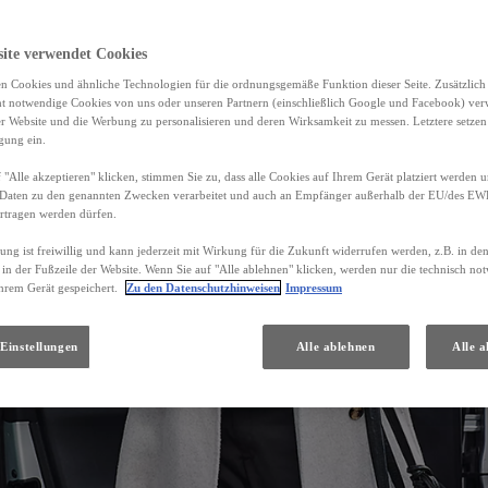
site verwendet Cookies
n Cookies und ähnliche Technologien für die ordnungsgemäße Funktion dieser Seite. Zusätzlic
ht notwendige Cookies von uns oder unseren Partnern (einschließlich Google und Facebook) ver
er Website und die Werbung zu personalisieren und deren Wirksamkeit zu messen. Letztere setzen
igung ein.
 "Alle akzeptieren" klicken, stimmen Sie zu, dass alle Cookies auf Ihrem Gerät platziert werden u
Daten zu den genannten Zwecken verarbeitet und auch an Empfänger außerhalb der EU/des EWR 
rtragen werden dürfen.
gung ist freiwillig und kann jederzeit mit Wirkung für die Zukunft widerrufen werden, z.B. in de
 in der Fußzeile der Website. Wenn Sie auf "Alle ablehnen" klicken, werden nur die technisch n
hrem Gerät gespeichert.
Zu den Datenschutzhinweisen
Impressum
Einstellungen
Alle ablehnen
Alle a