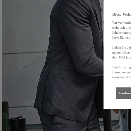
Diese Web
Wir verwende
technisch nic
Inhalte unser
Ihrer Einwill
Indem Sie auf
gesammelten 
der USA) übe
Ihre Einwilli
Einstellungen
Cookies auf I
Cookie-