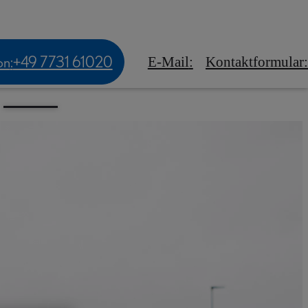
tskunden
Experience Amazing
Service
on
:
+49 7731 61020
E-Mail
:
Kontaktformular
: