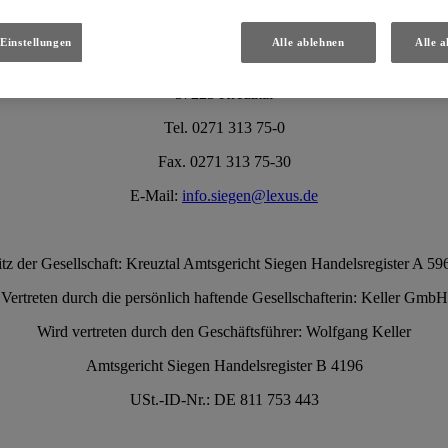
Autohaus Keller GmbH & Co. KG
Einstellungen
Alle ablehnen
Alle a
Heesstr. 127
57223 Kreuztal
Tel. 0271 313 75-0
Fax. 0271 313 75-30
E-Mail:
info.siegen@lexus.de
itz der Gesellschaft: Kreuztal Amtsgericht Siegen Handelsregister A 59
Vertreten durch die persönlich haftende Gesellschafterin: Keller GmbH
Wird vertreten durch den Geschäftsführer: Wolfgang Keller
Amtsgericht Siegen Handelsregister B 4196
USt.-ID-Nr.: DE 811 753 443