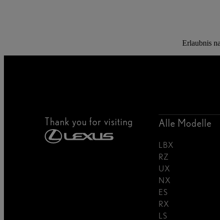
Erlaubnis n
Thank you for visiting
Alle Modelle
LBX
RZ
UX
NX
ES
RX
LS