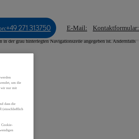
tskunden
Experience Amazing
 Events
on
:
+49 271 313750
E-Mail
:
Kontaktformular
:
ndern zum Internetangebot der Toyota Deutschland GmbH (Lexus
in der grau hinterlegten Navigationszeile angegeben ist. Andernfalls
h werden
wendet, um die
 wir nur mit
nd dass die
(einschließlich
n Cookie-
otwendigen