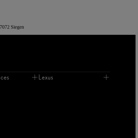
57072 Siegen
ices
Lexus