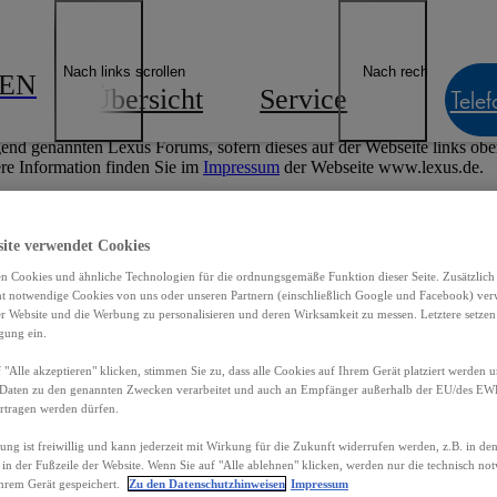
ngebote & Finanzierung
Lexus E-Mobilität
Lexus Besitzer
Geschäf
Händler finden
Impressum
Nach links scrollen
Nach rechts scrollen
GEN
Übersicht
Service
News &
Telef
cht zum Internetangebot des nachfolgend genannten Lexus Forums, so
end genannten Lexus Forums, sofern dieses auf der Webseite links oben 
re Information finden Sie im
Impressum
der Webseite www.lexus.de.
LEXUS SERVICE SIEGEN
site verwendet Cookies
Weidenauer Straße 243
n Cookies und ähnliche Technologien für die ordnungsgemäße Funktion dieser Seite. Zusätzlic
ht notwendige Cookies von uns oder unseren Partnern (einschließlich Google und Facebook) ver
57076 Siegen
er Website und die Werbung zu personalisieren und deren Wirksamkeit zu messen. Letztere setzen
igung ein.
 "Alle akzeptieren" klicken, stimmen Sie zu, dass alle Cookies auf Ihrem Gerät platziert werden u
Tel.: 0271 313 75-0
Daten zu den genannten Zwecken verarbeitet und auch an Empfänger außerhalb der EU/des EWR 
rtragen werden dürfen.
Fax: 0271 313 75-30
gung ist freiwillig und kann jederzeit mit Wirkung für die Zukunft widerrufen werden, z.B. in de
E-Mail:
kontakt.siegen@lexus-keller.de
 in der Fußzeile der Website. Wenn Sie auf "Alle ablehnen" klicken, werden nur die technisch n
hrem Gerät gespeichert.
Zu den Datenschutzhinweisen
Impressum