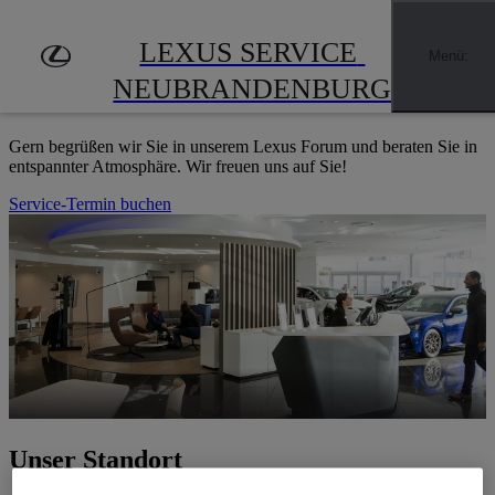
Zum Hauptinhalt springen
(Eingabetaste drücken)
LEXUS SERVICE NEUBRANDENBURG
LEXUS SERVICE 
Händler finden
Menü
:
HERZLICH WILLKOMMEN
NEUBRANDENBURG
Gern begrüßen wir Sie in unserem Lexus Forum und beraten Sie in
entspannter Atmosphäre. Wir freuen uns auf Sie!
Service-Termin buchen
Unser Standort