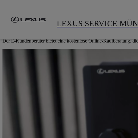
Zum Hauptinhalt springen
(Eingabetaste drücken)
Modelle
Gebrauchtwagen
A
FÜR SIE PERSONALISIERT
LEXUS SERVICE MÜ
E-KUNDENBERATER
Der E-Kundenberater bietet eine kostenlose Online-Kaufberatung, die 