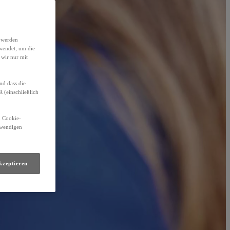
h werden
wendet, um die
 wir nur mit
nd dass die
(einschließlich
n Cookie-
otwendigen
kzeptieren