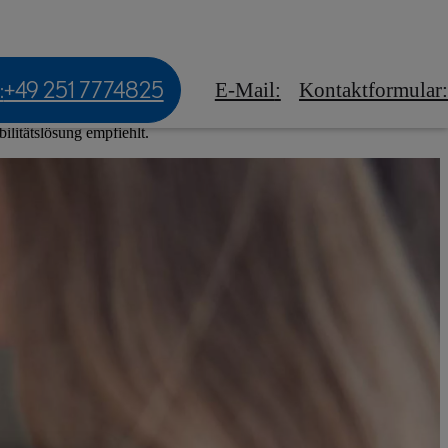
tskunden
Experience Amazing
 & Events
:
+49 251 7774825
E-Mail
:
Kontaktformular
:
ilitätslösung empfiehlt.