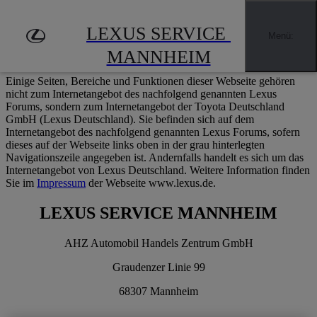
Zum Hauptinhalt springen
(Eingabetaste drücken)
LEXUS SERVICE 
Händler finden
Menü
:
Impressum
MANNHEIM
Einige Seiten, Bereiche und Funktionen dieser Webseite gehören
nicht zum Internetangebot des nachfolgend genannten Lexus
Forums, sondern zum Internetangebot der Toyota Deutschland
GmbH (Lexus Deutschland). Sie befinden sich auf dem
Internetangebot des nachfolgend genannten Lexus Forums, sofern
dieses auf der Webseite links oben in der grau hinterlegten
Navigationszeile angegeben ist. Andernfalls handelt es sich um das
Internetangebot von Lexus Deutschland. Weitere Information finden
Sie im
Impressum
der Webseite www.lexus.de.
LEXUS SERVICE MANNHEIM
AHZ Automobil Handels Zentrum GmbH
Graudenzer Linie 99
68307 Mannheim