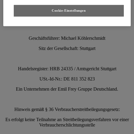
E-Mail:
info@toyota-zentrum.de
Cookie-Einstellungen
Internet:
www.toyota-zentrum.de
Geschäftsführer: Michael Köhlerschmidt
Sitz der Gesellschaft: Stuttgart
Handelsregister: HRB 24335 / Amtsgericht Stuttgart
USt.-Id-Nr.: DE 811 352 823
Ein Unternehmen der Emil Frey Gruppe Deutschland.
Hinweis gemäß § 36 Verbraucherstreitbeilegungsgesetz:
Es erfolgt keine Teilnahme an Streitbeilegungsverfahren vor einer
Verbraucherschlichtungsstelle