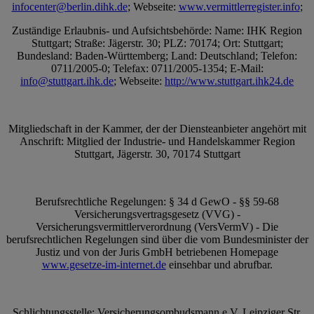
infocenter@berlin.dihk.de
; Webseite:
www.vermittlerregister.info
;
Zuständige Erlaubnis- und Aufsichtsbehörde: Name: IHK Region
Stuttgart; Straße: Jägerstr. 30; PLZ: 70174; Ort: Stuttgart;
Bundesland: Baden-Württemberg; Land: Deutschland; Telefon:
0711/2005-0; Telefax: 0711/2005-1354; E-Mail:
info@stuttgart.ihk.de
; Webseite:
http://www.stuttgart.ihk24.de
Mitgliedschaft in der Kammer, der der Diensteanbieter angehört mit
Anschrift: Mitglied der Industrie- und Handelskammer Region
Stuttgart, Jägerstr. 30, 70174 Stuttgart
Berufsrechtliche Regelungen: § 34 d GewO - §§ 59-68
Versicherungsvertragsgesetz (VVG) -
Versicherungsvermittlerverordnung (VersVermV) - Die
berufsrechtlichen Regelungen sind über die vom Bundesminister der
Justiz und von der Juris GmbH betriebenen Homepage
www.gesetze-im-internet.de
einsehbar und abrufbar.
Schlichtungsstelle: Versicherungsombudsmann e.V. Leipziger Str.