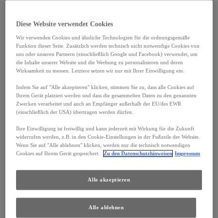
Tel: 0621 39152-500
Diese Website verwendet Cookies
Fax: 0621 39152-569
Wir verwenden Cookies und ähnliche Technologien für die ordnungsgemäße
Funktion dieser Seite. Zusätzlich werden technisch nicht notwendige Cookies von
E-Mail:
ahz.mannheim@toyota-online.de
uns oder unseren Partnern (einschließlich Google und Facebook) verwendet, um
die Inhalte unserer Website und die Werbung zu personalisieren und deren
Wirksamkeit zu messen. Letztere setzen wir nur mit Ihrer Einwilligung ein.
Sitz der Gesellschaft: Stuttgart
Indem Sie auf "Alle akzeptieren" klicken, stimmen Sie zu, dass alle Cookies auf
Ihrem Gerät platziert werden und dass die gesammelten Daten zu den genannten
Zwecken verarbeitet und auch an Empfänger außerhalb der EU/des EWR
(einschließlich der USA) übertragen werden dürfen.
AHZ Automobil Handels Zentrum GmbH
Ihre Einwilligung ist freiwillig und kann jederzeit mit Wirkung für die Zukunft
Leitzstraße 51
widerrufen werden, z.B. in den Cookie-Einstellungen in der Fußzeile der Website.
Wenn Sie auf "Alle ablehnen" klicken, werden nur die technisch notwendigen
D-70469 Stuttgart
Cookies auf Ihrem Gerät gespeichert.
Zu den Datenschutzhinweisen
Impressum
Tel: 0711 64494-0
Alle akzeptieren
Fax: 0711 64494-68
Alle ablehnen