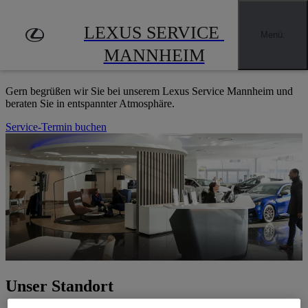
Zum Hauptinhalt springen
(Eingabetaste drücken)
LEXUS SERVICE MANNHEIM
LEXUS SERVICE 
Händler finden
Menü
:
HERZLICH WILLKOMMEN
MANNHEIM
Gern begrüßen wir Sie bei unserem Lexus Service Mannheim und
beraten Sie in entspannter Atmosphäre.
Service-Termin buchen
Unser Standort