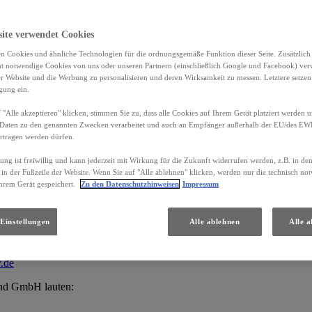
 für die Verarbeitung Ihrer personenbezogenen Daten:
site verwendet Cookies
n Cookies und ähnliche Technologien für die ordnungsgemäße Funktion dieser Seite. Zusätzlic
ht notwendige Cookies von uns oder unseren Partnern (einschließlich Google und Facebook) ver
er Website und die Werbung zu personalisieren und deren Wirksamkeit zu messen. Letztere setzen
igung ein.
 "Alle akzeptieren" klicken, stimmen Sie zu, dass alle Cookies auf Ihrem Gerät platziert werden u
Daten zu den genannten Zwecken verarbeitet und auch an Empfänger außerhalb der EU/des EWR 
chfolgend gemeinsam „Lexus“, „wir“ und/oder „uns“ genannt.
rtragen werden dürfen.
gung ist freiwillig und kann jederzeit mit Wirkung für die Zukunft widerrufen werden, z.B. in de
 in der Fußzeile der Website. Wenn Sie auf "Alle ablehnen" klicken, werden nur die technisch n
auftragten der AUTOLEVY GmbH lauten:
hrem Gerät gespeichert.
Zu den Datenschutzhinweisen
Impressum
Einstellungen
Alle ablehnen
Alle a
.de
and GmbH lauten: