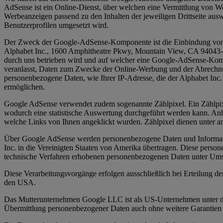
AdSense ist ein Online-Dienst, über welchen eine Vermittlung von We
Werbeanzeigen passend zu den Inhalten der jeweiligen Drittseite ausw
Benutzerprofilen umgesetzt wird.
Der Zweck der Google-AdSense-Komponente ist die Einbindung von We
Alphabet Inc., 1600 Amphitheatre Pkwy, Mountain View, CA 94043-1351
durch uns betrieben wird und auf welcher eine Google-AdSense-Komp
veranlasst, Daten zum Zwecke der Online-Werbung und der Abrechnung
personenbezogene Daten, wie Ihrer IP-Adresse, die der Alphabet Inc
ermöglichen.
Google AdSense verwendet zudem sogenannte Zählpixel. Ein Zählpixel 
wodurch eine statistische Auswertung durchgeführt werden kann. Anh
welche Links von Ihnen angeklickt wurden. Zählpixel dienen unter an
Über Google AdSense werden personenbezogene Daten und Informatio
Inc. in die Vereinigten Staaten von Amerika übertragen. Diese person
technische Verfahren erhobenen personenbezogenen Daten unter Umst
Diese Verarbeitungsvorgänge erfolgen ausschließlich bei Erteilung d
den USA.
Das Mutterunternehmen Google LLC ist als US-Unternehmen unter de
Übermittlung personenbezogener Daten auch ohne weitere Garantien 