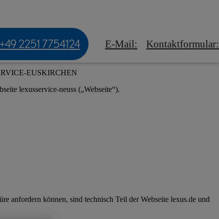
tskunden
Experience Amazing
ts
Service
+49 2251 7754124
E-Mail
:
Kontaktformular
:
ERVICE-EUSKIRCHEN
seite lexusservice-neuss („Webseite“).
hüre anfordern können, sind technisch Teil der Webseite lexus.de und