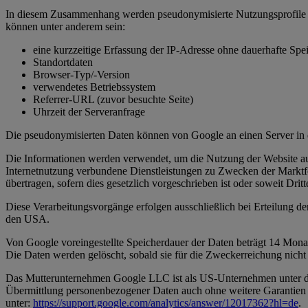
In diesem Zusammenhang werden pseudonymisierte Nutzungsprofile er
können unter anderem sein:
eine kurzzeitige Erfassung der IP-Adresse ohne dauerhafte Spe
Standortdaten
Browser-Typ/-Version
verwendetes Betriebssystem
Referrer-URL (zuvor besuchte Seite)
Uhrzeit der Serveranfrage
Die pseudonymisierten Daten können von Google an einen Server in 
Die Informationen werden verwendet, um die Nutzung der Website au
Internetnutzung verbundene Dienstleistungen zu Zwecken der Marktfor
übertragen, sofern dies gesetzlich vorgeschrieben ist oder soweit Drit
Diese Verarbeitungsvorgänge erfolgen ausschließlich bei Erteilung d
den USA.
Von Google voreingestellte Speicherdauer der Daten beträgt 14 Mona
Die Daten werden gelöscht, sobald sie für die Zweckerreichung nicht 
Das Mutterunternehmen Google LLC ist als US-Unternehmen unter de
Übermittlung personenbezogener Daten auch ohne weitere Garantien 
unter:
https://support.google.com/analytics/answer/12017362?hl=de
.