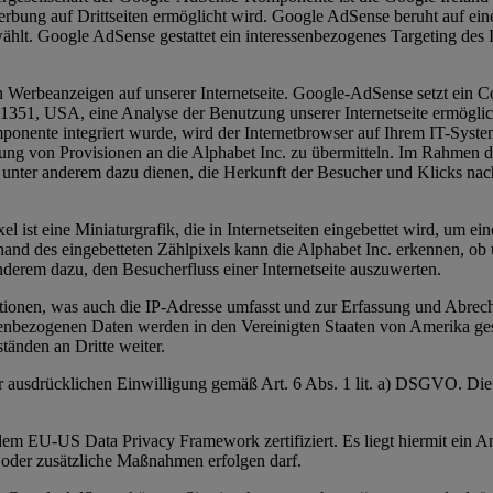
rbung auf Drittseiten ermöglicht wird. Google AdSense beruht auf eine
ählt. Google AdSense gestattet ein interessenbezogenes Targeting des I
rbeanzeigen auf unserer Internetseite. Google-AdSense setzt ein Co
, USA, eine Analyse der Benutzung unserer Internetseite ermöglicht. 
onente integriert wurde, wird der Internetbrowser auf Ihrem IT-Sys
 von Provisionen an die Alphabet Inc. zu übermitteln. Im Rahmen dies
. unter anderem dazu dienen, die Herkunft der Besucher und Klicks na
ist eine Miniaturgrafik, die in Internetseiten eingebettet wird, um 
and des eingebetteten Zählpixels kann die Alphabet Inc. erkennen, ob
derem dazu, den Besucherfluss einer Internetseite auszuwerten.
nen, was auch die IP-Adresse umfasst und zur Erfassung und Abrechn
enbezogenen Daten werden in den Vereinigten Staaten von Amerika gespe
änden an Dritte weiter.
er ausdrücklichen Einwilligung gemäß Art. 6 Abs. 1 lit. a) DSGVO. Di
m EU-US Data Privacy Framework zertifiziert. Es liegt hiermit ein 
oder zusätzliche Maßnahmen erfolgen darf.