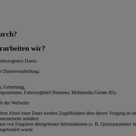
durch?
rarbeiten wir?
nenbezogenen Daten:
r Datenverarbeitung:
, Geburtstag.
rungsnummer, Fahrzeugbrief-Nummer, Multimedia Geräte-ID).
h der Webseite:
edem Abruf einer Datei werden Zugriffsdaten über diesen Vorgang in ein
ternetseite anfallen:
men von Eingaben übergebenen Informationen (z. B. Queryparameter i
 angefordert wurde