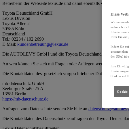
Betreiberin der Webseite lexus.de und damit ebenfalls verantwortlich
Toyota Deutschland GmbH
Diese Web
Lexus Division
Wir verwende
Toyota-Allee 2
technisch nic
50585 Köln
Inhalte unser
Deutschland
Ihrer Einwill
Tel.: 02234 / 102 2690
E-Mail:
kundenbetreuung@lexus.de
Indem Sie auf
gesammelten 
Die AUTOLEVY GmbH und die Toyota Deutschland GmbH werden na
der USA) übe
An wen können Sie sich mit Fragen oder Anliegen wenden?
Ihre Einwilli
Einstellungen
Die Kontaktdaten des gesetzlich vorgeschriebener Datenschutzbe
Cookies auf I
mb-datenschutz GmbH
Seeburger Straße 25 A
Cookie-
13581 Berlin
https://mb-datenschutz.de
Anfragen zum Datenschutz senden Sie bitte an
datenschutz@autolevy
Die Kontaktdaten des Datenschutzbeauftragten der Toyota Deutschl
Lexus Datenschutzbeauftragter