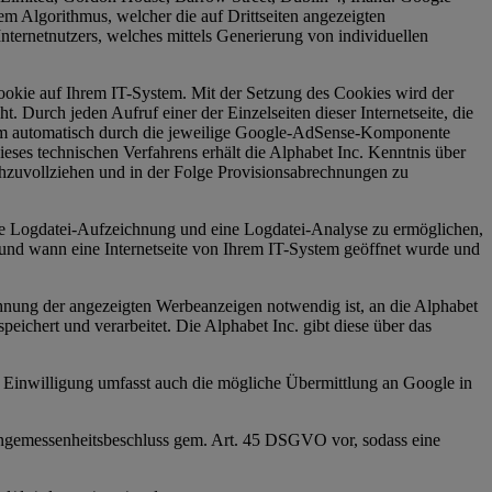
m Algorithmus, welcher die auf Drittseiten angezeigten
nternetnutzers, welches mittels Generierung von individuellen
okie auf Ihrem IT-System. Mit der Setzung des Cookies wird der
Durch jeden Aufruf einer der Einzelseiten dieser Internetseite, die
tem automatisch durch die jeweilige Google-AdSense-Komponente
es technischen Verfahrens erhält die Alphabet Inc. Kenntnis über
chzuvollziehen und in der Folge Provisionsabrechnungen zu
eine Logdatei-Aufzeichnung und eine Logdatei-Analyse zu ermöglichen,
 und wann eine Internetseite von Ihrem IT-System geöffnet wurde und
ung der angezeigten Werbeanzeigen notwendig ist, an die Alphabet
ichert und verarbeitet. Die Alphabet Inc. gibt diese über das
e Einwilligung umfasst auch die mögliche Übermittlung an Google in
Angemessenheitsbeschluss gem. Art. 45 DSGVO vor, sodass eine