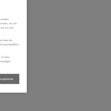
h werden
wendet, um die
 wir nur mit
nd dass die
(einschließlich
n Cookie-
otwendigen
kzeptieren