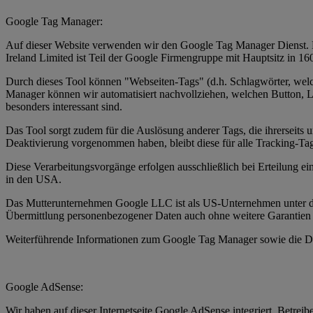
Google Tag Manager:
Auf dieser Website verwenden wir den Google Tag Manager Dienst. Be
Ireland Limited ist Teil der Google Firmengruppe mit Hauptsitz in
Durch dieses Tool können "Webseiten-Tags" (d.h. Schlagwörter, we
Manager können wir automatisiert nachvollziehen, welchen Button, Lin
besonders interessant sind.
Das Tool sorgt zudem für die Auslösung anderer Tags, die ihrerseit
Deaktivierung vorgenommen haben, bleibt diese für alle Tracking-Ta
Diese Verarbeitungsvorgänge erfolgen ausschließlich bei Erteilung e
in den USA.
Das Mutterunternehmen Google LLC ist als US-Unternehmen unter de
Übermittlung personenbezogener Daten auch ohne weitere Garantien 
Weiterführende Informationen zum Google Tag Manager sowie die Da
Google AdSense:
Wir haben auf dieser Internetseite Google AdSense integriert. Betre