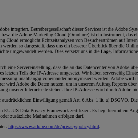
be integriert. Betreibergesellschaft dieser Services ist die Adobe Sys
 bzw. die Adobe Marketing Cloud (Omniture) ist ein Instrument, das ei
g Cloud ermöglicht Echtzeitanalysen von Besucherströmen auf Internet
erden so dargestellt, dass uns ein besserer Überblick über die Onlineak
ichte umgewandelt werden. Dies versetzt uns in die Lage, Informationen
rch eine Servereinstellung, dass die an das Datencenter von Adobe übe
 letzten Teils der IP-Adresse umgesetzt. Wir haben serverseitig Eins
tenmessung unabhängig voneinander anonymisiert werden. Adobe wird in
er wird Adobe die Daten nutzen, um in unserem Auftrag Reports über di
ng unserer Internetseite stehen. Ihre IP-Adresse wird durch Adobe n
er ausdrücklichen Einwilligung gemäß Art. 6 Abs. 1 lit. a) DSGVO. Di
 EU-US Data Privacy Framework zertifiziert. Es liegt hiermit ein An
oder zusätzliche Maßnahmen erfolgen darf.
ter:
https://www.adobe.com/de/privacy/policy.html
.