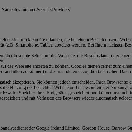
 Name des Internet-Service-Providers
lt es sich um kleine Textdateien, die bei einem Besuch unserer Web
ät (z.B. Smartphone, Tablet) abgelegt werden. Bei Ihrem nächsten Be
en über besuchte Seiten auf der Webseite, die Besuchsdauer oder einze
en.
auf der Webseite anbieten zu können. Cookies dienen ferner zum einem
orausfüllen zu können) und zum anderen dazu, die statistischen Daten
matisch akzeptieren. Sie können jedoch entscheiden, Ihren Browser so ei
ass die Nutzung der besuchten Website und insbesondere der Nutzungs
tte bzw. im Speicher Ihres Endgerätes gespeichert und können manuell
 gespeichert und mit Verlassen des Browsers wieder automatisch gelösch
analysedienst der Google Ireland Limited, Gordon House, Barrow Stre