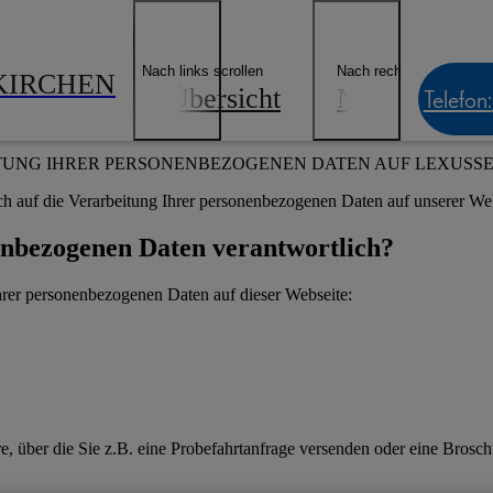
ngebote & Finanzierung
Lexus E-Mobilität
Lexus Besitzer
Geschäf
Händler finden
Nach links scrollen
Nach rechts scrollen
KIRCHEN
Übersicht
News & Even
Telefon
:
Datenschutzerklärung
TUNG IHRER PERSONENBEZOGENEN DATEN AUF LEXUSS
ch auf die Verarbeitung Ihrer personenbezogenen Daten auf unserer Web
nenbezogenen Daten verantwortlich?
Ihrer personenbezogenen Daten auf dieser Webseite:
re, über die Sie z.B. eine Probefahrtanfrage versenden oder eine Brosc