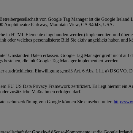
treibergesellschaft von Google Tag Manager ist die Google Ireland L
 1600 Amphitheatre Parkway, Mountain View, CA 94043, USA.
lche in HTML Elemente eingebunden werden) implementiert und über e
k oder welches personalisierte Bild Sie aktiv angeklickt haben und kö
s unter Umständen Daten erfassen. Google Tag Manager greift nicht auf
gs bestehen, die mit Google Tag Manager implementiert werden.
iner ausdrücklichen Einwilligung gemäß Art. 6 Abs. 1 lit. a) DSGVO. 
m EU-US Data Privacy Framework zertifiziert. Es liegt hiermit ein 
oder zusätzliche Maßnahmen erfolgen darf.
tenschutzerklärung von Google können Sie einsehen unter:
https://ww
ibergesellschaft der Google-AdSense-Komponente ist die Google Ireland