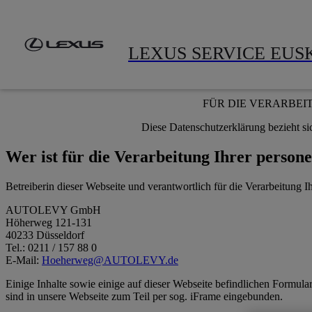
Zum Hauptinhalt springen
(Eingabetaste drücken)
Modelle
Gebrauchtwagen
A
LEXUS SERVICE EUS
FÜR DIE VERARBEI
Diese Datenschutzerklärung bezieht si
Wer ist für die Verarbeitung Ihrer perso
Betreiberin dieser Webseite und verantwortlich für die Verarbeitung 
AUTOLEVY GmbH
Höherweg 121-131
40233 Düsseldorf
Tel.: 0211 / 157 88 0
E-Mail:
Hoeherweg@AUTOLEVY.de
Einige Inhalte sowie einige auf dieser Webseite befindlichen Formula
sind in unsere Webseite zum Teil per sog. iFrame eingebunden.