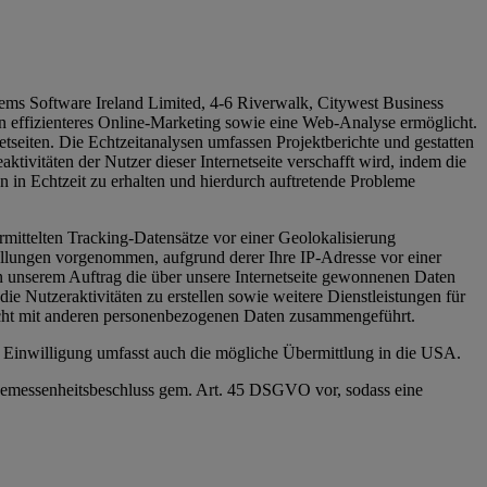
tems Software Ireland Limited, 4-6 Riverwalk, Citywest Business
n effizienteres Online-Marketing sowie eine Web-Analyse ermöglicht.
seiten. Die Echtzeitanalysen umfassen Projektberichte und gestatten
tivitäten der Nutzer dieser Internetseite verschafft wird, indem die
 in Echtzeit zu erhalten und hierdurch auftretende Probleme
rmittelten Tracking-Datensätze vor einer Geolokalisierung
tellungen vorgenommen, aufgrund derer Ihre IP-Adresse vor einer
 unserem Auftrag die über unsere Internetseite gewonnenen Daten
e Nutzeraktivitäten zu erstellen sowie weitere Dienstleistungen für
icht mit anderen personenbezogenen Daten zusammengeführt.
e Einwilligung umfasst auch die mögliche Übermittlung in die USA.
gemessenheitsbeschluss gem. Art. 45 DSGVO vor, sodass eine